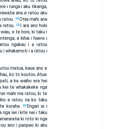
Ihowa ahau, ko to ratou
ere i runga i aku tikanga,
rawatia ana e ratou aku
o ratou.
Otiia mahi ana
14
a ratou.
I ara ano hoki
15
aiu, e te honi, ki taku i
tenga, a kihai i haere i
atou ngakau i a ratou
u i whakamoti i a ratou i
koutou matua, kaua ano e
hau, ko to koutou Atua:
ati; a ka waiho era hei
ia kei te whakakeke nga
 hei mahi ma ratou; ki te
iho e ratou: na ko taku
i te koraha.
Engari ia i
22
nga iwi i kite nei i taku
amararatia ki roto ki nga
tou ano i paopao ki aku