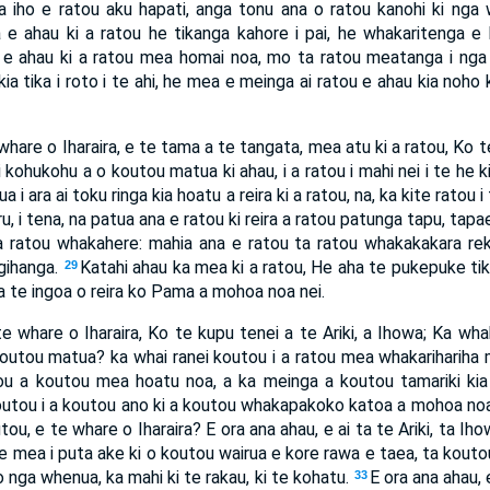
a iho e ratou aku hapati, anga tonu ana o ratou kanohi ki nga
e ahau ki a ratou he tikanga kahore i pai, he whakaritenga e 
e ahau ki a ratou mea homai noa, mo ta ratou meatanga i nga 
ia tika i roto i te ahi, he mea e meinga ai ratou e ahau kia noho 
whare o Iharaira, e te tama a te tangata, mea atu ki a ratou, Ko te
 kohukohu a o koutou matua ki ahau, i a ratou i mahi nei i te he k
 i ara ai toku ringa kia hoatu a reira ki a ratou, na, ka kite ratou 
ru, i tena, na patua ana e ratou ki reira a ratou patunga tapu, tapa
a ratou whakahere: mahia ana e ratou ta ratou whakakakara reka k
ngihanga.
Katahi ahau ka mea ki a ratou, He aha te pukepuke ti
29
 te ingoa o reira ko Pama a mohoa noa nei.
e whare o Iharaira, Ko te kupu tenei a te Ariki, a Ihowa; Ka wh
outou matua? ka whai ranei koutou i a ratou mea whakarihariha
u a koutou mea hoatu noa, a ka meinga a koutou tamariki kia t
utou i a koutou ano ki a koutou whakapakoko katoa a mohoa noa
tou, e te whare o Iharaira? E ora ana ahau, e ai ta te Ariki, ta Iho
e mea i puta ake ki o koutou wairua e kore rawa e taea, ta koutou 
o nga whenua, ka mahi ki te rakau, ki te kohatu.
E ora ana ahau, e
33