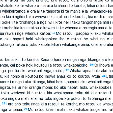
ki a ratou hei tohu ki ahau, ki a ratou, kia mohio ai ratou ko 
 whakakeke te whare o Iharaira ki ahau i te koraha; kihai ratou i ha
u whakaritenga e ora ai te tangata ki te mahia e ia; whakapokea 
ea kia ri ngihia toku weriweri ki a ratou i te koraha, kia moti ra an
 poke i te tirohanga a nga iwi i kite nei i taku tangohanga mai i 
te koraha kia kaua ratou e kawea ki te whenua e rerengia ana e te w
hua rawa i nga whenua katoa;
Mo ratou i paopao ki aku whakari
16
 ko aku hapati hoki whakapokea iho e ratou; he whai no o r
 tohungia ratou e toku kanohi, kihai i whakangaromia, kihai ano aha
ou tamariki i te koraha, Kaua e haere i runga i nga tikanga a o 
tenga, kei poke hoki koutou i a ratou whakapakoko.
Ko Ihowa a
19
anga, puritia aku whakaritenga, mahia;
Whakatapua hoki aku hap
20
ou, kia nohio ai koutou ko Ihowa ahau, ko to koutou Atua.
Oti
21
i haere i runga i aku tikanga, kihai hoki i pupuri i aku whakaritenga
ngata, ka ai hei oranga mona; ko aku hapati hoki, whakapokea 
a toku weriweri ki a ratou, kia whakapaua toku riri ki a ratou 
ku ringa, a mahi ana mo toku ingoa, kei poke i te tirohanga mai a 
.
I ara ano toku ringa ki a ratou i te koraha, mo ratou kia whak
23
ki nga whenua;
Mo ratou kihai i mahi i aku whakaritenga; mo ra
24