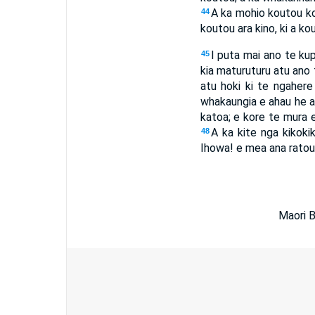
A ka mohio koutou ko 
44
koutou ara kino, ki a kou
I puta mai ano te kup
45
kia maturuturu atu ano 
atu hoki ki te ngahere
whakaungia e ahau he ah
katoa; e kore te mura e 
A ka kite nga kikoki
48
Ihowa! e mea ana ratou 
Maori B