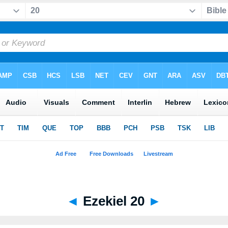
◄
Ezekiel 20
►