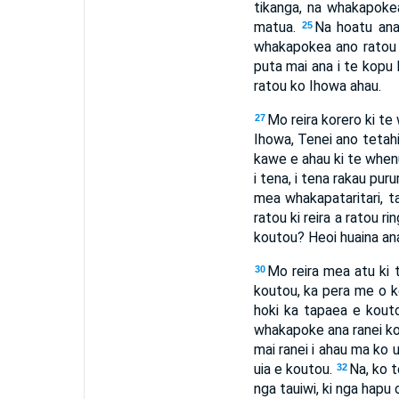
tikanga, na whakapoke
matua.
Na hoatu ana 
25
whakapokea ano ratou 
puta mai ana i te kopu k
ratou ko Ihowa ahau.
Mo reira korero ki te 
27
Ihowa, Tenei ano tetahi
kawe e ahau ki te whenua
i tena, i tena rakau puru
mea whakapataritari, t
ratou ki reira a ratou ri
koutou? Heoi huaina ana
Mo reira mea atu ki t
30
koutou, ka pera me o k
hoki ka tapaea e kouto
whakapoke ana ranei ko
mai ranei i ahau ma ko u
uia e koutou.
Na, ko t
32
nga tauiwi, ki nga hapu 