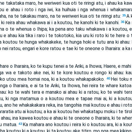
 he takataka maro, he weriweri kua oti te riringi atu, i ahau ka ka
u e ahau i roto i nga iwi, ka huihuia i nga whenua i whakamara
a, na te takakau maro, na te weriweri kua oti te riringi atu:
A 
35
a ki reira ahau whakawa ai i a koutou, he kanohi ki te kanohi.
Ka 
36
a o te whenua o Ihipa; ka pena ano taku whakawa i a koutou, e a
e ahau kia tika i raro i te tokotoko, kia uru ki roto ki te here 
i a koutou te hunga whakakeke, te hunga hoki e tutu ana ki ahau:
 nei ratou, engari e kore ratou e tae ki te oneone o Iharaira: a k
are o Iharaira, ko te kupu tenei a te Ariki, a Ihowa; Haere, e mah
a wa e takoto ake nei, ki te kore koutou e rongo ki ahau: ka
a ko utou mea homai noa, ki a koutou whakapakoko.
Hei toku 
40
a o Iharaira, e ai ta te Ariki, ta Ihowa, hei reira te whare katoa 
hau: ko te wahi tera e manako ai ahau ki a ratou, ko te wahi ter
, ki nga matamua o a koutou mea e tapae mai ai, ki a kouto
 ano he whakakakara reka, ina tangohia mai koutou e ahau i roto i
aratia atu ai koutou; a ka ai koutou hei whakatapu moku i te tiro
hau, ina kawea koutou e ahau ki te oneone o Iharaira, ki te whenua
ou matua.
Ka mahara ano koutou i reira ki o koutou ara, ki a kou
43
iha koutou ki a koutou, ki ta koutou ake titiro, mo nga mea kikino