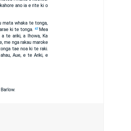
ahore ano ia e rite ki o
ou mata whaka te tonga,
arae ki te tonga.
Mea
47
a te ariki, a Ihowa, Ka
koe, me nga rakau maroke
tonga tae noa ki te raki.
ahau, Aue, e te Ariki, e
 Barlow.