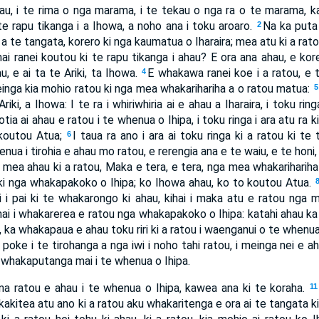
tau, i te rima o nga marama, i te tekau o nga ra o te marama, k
te rapu tikanga i a Ihowa, a noho ana i toku aroaro.
Na ka puta
2
a te tangata, korero ki nga kaumatua o Iharaira; mea atu ki a rato
 mai ranei koutou ki te rapu tikanga i ahau? E ora ana ahau, e kor
u, e ai ta te Ariki, ta Ihowa.
E whakawa ranei koe i a ratou, e 
4
nga kia mohio ratou ki nga mea whakarihariha a o ratou matua:
5
ki, a Ihowa: I te ra i whiriwhiria ai e ahau a Iharaira, i toku ring
ia ai ahau e ratou i te whenua o Ihipa, i toku ringa i ara atu ra ki 
koutou Atua;
I taua ra ano i ara ai toku ringa ki a ratou ki te
6
nua i tirohia e ahau mo ratou, e rerengia ana e te waiu, e te honi
I mea ahau ki a ratou, Maka e tera, e tera, nga mea whakarihariha
i nga whakapakoko o Ihipa; ko Ihowa ahau, ko to koutou Atua.
ki i pai ki te whakarongo ki ahau, kihai i maka atu e ratou nga
ihai i whakarerea e ratou nga whakapakoko o Ihipa: katahi ahau ka
, ka whakapaua e ahau toku riri ki a ratou i waenganui o te whenua
oke i te tirohanga a nga iwi i noho tahi ratou, i meinga nei e ah
ou whakaputanga mai i te whenua o Ihipa.
a ratou e ahau i te whenua o Ihipa, kawea ana ki te koraha.
11
akakitea atu ano ki a ratou aku whakaritenga e ora ai te tangata ki