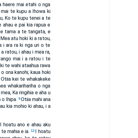
a haere mai etahi o nga
 mai te kupu a Ihowa ki
u, Ko te kupu tenei a te
e ahau e pai kia rapua e
te tama a te tangata, e
Mea atu hoki ki a ratou,
a i ara ra ki nga uri o te
a ratou, i ahau i mea ra,
 tango mai i a ratou i te
, ki te wahi ataahua rawa
 o ona kanohi; kaua hoki
Otiia kei te whakakeke
8
 mea whakarihariha o nga
 mea, Ka ringihia e aha u
 o Ihipa.
Otiia mahi ana
9
au kia mohio ki ahau, i a
I hoatu ano e ahau aku
 te mahia e ia.
I hoatu
12