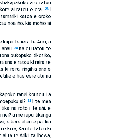
 whakapakoko a o ratou
kore ai ratou e ora.
I
26
tamariki katoa e oroko
kau noa iho, kia mohio ai
 kupu tenei a te Ariki, a
i ahau.
Ka oti ratou te
28
i tena pukepuke tiketike,
ea ana e ratou ki reira te
i reira, ringihia ana e
ketike e haereere atu na
akapoke ranei koutou i a
 moepuku ai?
I te mea
31
ika na roto i te ahi, e
 nei? a me rapu tikanga
wa, e kore ahau e pai kia
e ki ra, Ka rite tatou ki
 ai ta te Ariki, ta Ihowa,