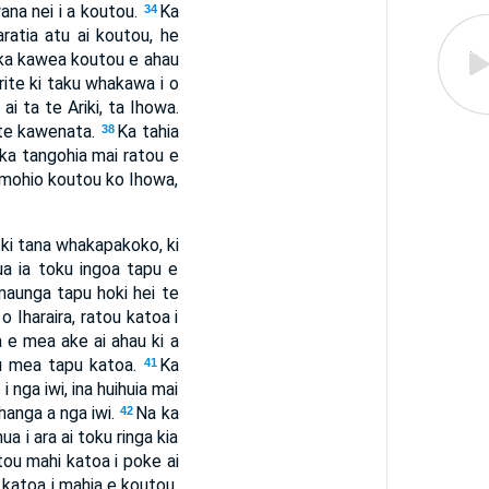
wana nei i a koutou.
Ka
34
ratia atu ai koutou, he
ka kawea koutou e ahau
rite ki taku whakawa i o
i ta te Ariki, ta Ihowa.
o te kawenata.
Ka tahia
38
 ka tangohia mai ratou e
a mohio koutou ko Ihowa,
i ki tana whakapakoko, ki
ua ia toku ingoa tapu e
maunga tapu hoki hei te
o Iharaira, ratou katoa i
a e mea ake ai ahau ki a
u mea tapu katoa.
Ka
41
 nga iwi, ina huihuia mai
hanga a nga iwi.
Na ka
42
 i ara ai toku ringa kia
tou mahi katoa i poke ai
 katoa i mahia e koutou.