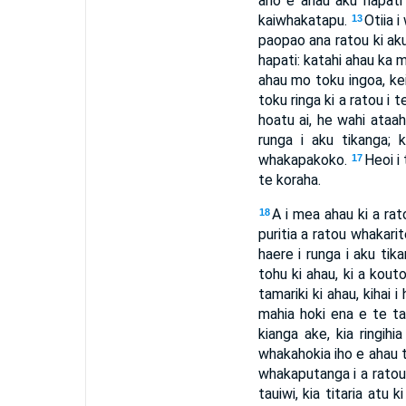
ano e ahau aku hapati 
kaiwhakatapu.
Otiia i
13
paopao ana ratou ki ak
hapati: katahi ahau ka m
ahau mo toku ingoa, kei
toku ringa ki a ratou i 
hoatu ai, he wahi ataa
runga i aku tikanga;
whakapakoko.
Heoi i
17
te koraha.
A i mea ahau ki a rat
18
puritia a ratou whakari
haere i runga i aku tik
tohu ki ahau, ki a kout
tamariki ki ahau, kihai 
mahia hoki ena e te ta
kianga ake, kia ringihi
whakahokia iho e ahau to
whakaputanga i a ratou
tauiwi, kia titaria atu 