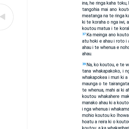
ina, he ringa kaha toku,
tangohia mai ano kouto
meatanga na te ringa kah
ki te koraha o nga iwi, 
koutou matua i te korah
Ka meinga ano koutou 
37
atu hoki e ahau i roto 
ahau i te whenua e noho
ahau.
Na, ko koutou, e te wh
39
tana whakapakoko, i ng
whakapokea i muri ki 
maunga o te tairangatang
te whenua, mahi ai ki a
koutou whakahere maku
manako ahau ki a koutou,
i nga whenua i whakamar
mohio koutou ko Ihowa a
hoatu a reira ki o kout
koutou; a ka whakarihar