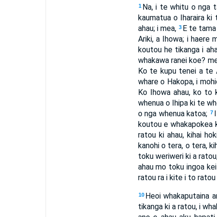
Na, i te whitu o nga 
1
kaumatua o Iharaira ki 
ahau; i mea,
E te tama 
3
Ariki, a Ihowa; i haere
koutou he tikanga i aha
whakawa ranei koe? mei
Ko te kupu tenei a te Ari
whare o Hakopa, i mohiot
Ko Ihowa ahau, ko to 
whenua o Ihipa ki te whe
o nga whenua katoa;
7
koutou e whakapokea k
ratou ki ahau, kihai ho
kanohi o tera, o tera, k
toku weriweri ki a ratou
ahau mo toku ingoa kei p
ratou ra i kite i to rat
Heoi whakaputaina an
10
tikanga ki a ratou, i wh