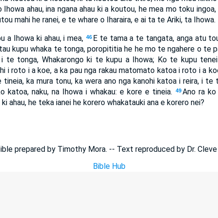
Ihowa ahau, ina ngana ahau ki a koutou, he mea mo toku ingoa, k
tou mahi he ranei, e te whare o Iharaira, e ai ta te Ariki, ta Ihowa.
u a Ihowa ki ahau, i mea,
E te tama a te tangata, anga atu t
46
tau kupu whaka te tonga, poropititia he he mo te ngahere o te p
 i te tonga, Whakarongo ki te kupu a Ihowa; Ko te kupu tenei 
i i roto i a koe, a ka pau nga rakau matomato katoa i roto i a 
tineia, ka mura tonu, ka wera ano nga kanohi katoa i reira, i te 
ko katoa, naku, na Ihowa i whakau: e kore e tineia.
Ano ra ko 
49
ki ahau, he teka ianei he korero whakatauki ana e korero nei?
ible prepared by Timothy Mora. -- Text reproduced by Dr. Cleve
Bible Hub