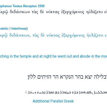
phanus Textus Receptus 1550
ἱερῷ διδάσκων τὰς δὲ νύκτας ἐξερχόμενος ηὐλίζετο ε
stolic
/
Interlinear
)
ἱερῷ
διδάσκων,
τὰς
δὲ
νύκτας
ἐξερχόμενος
ἠυλίζετο
ε
ching
in
the temple
and
at night
he went out
and abode
in
the mo
לילה יצא בהר הנקרא הר הזיתים ללון׃
ܒܠܠܝܐ ܢܦܩ ܗܘܐ ܒܐܬ ܒܛܘܪܐ ܕܡܬܩܪܐ ܕܒܝܬ ܙܝܬܐ ܀
Additional Parallel Greek