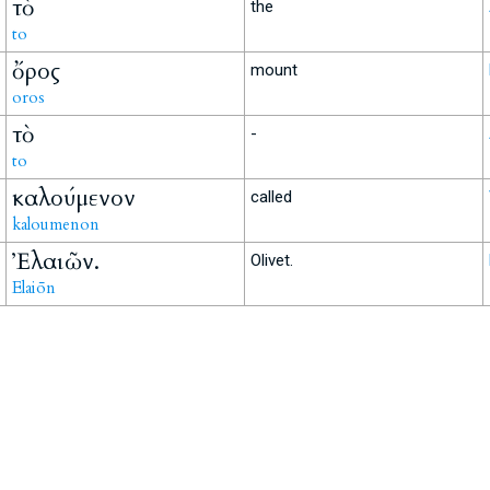
τὸ
the
to
ὄρος
mount
oros
τὸ
-
to
καλούμενον
called
kaloumenon
Ἐλαιῶν.
Olivet.
Elaiōn