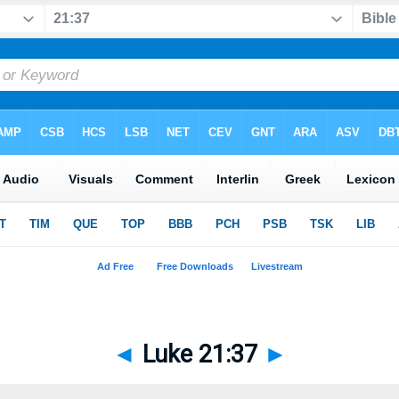
◄
Luke 21:37
►