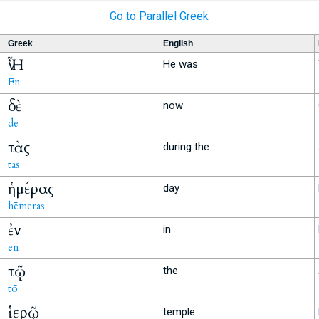
Go to Parallel Greek
Greek
English
Ἦν
He was
Ēn
δὲ
now
de
τὰς
during the
tas
ἡμέρας
day
hēmeras
ἐν
in
en
τῷ
the
tō
ἱερῷ
temple