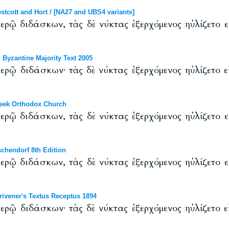
cott and Hort / [NA27 and UBS4 variants]
ἱερῷ διδάσκων, τὰς δὲ νύκτας ἐξερχόμενος ηὐλίζετο ε
Byzantine Majority Text 2005
ἱερῷ διδάσκων· τὰς δὲ νύκτας ἐξερχόμενος ηὐλίζετο ε
eek Orthodox Church
ἱερῷ διδάσκων, τὰς δὲ νύκτας ἐξερχόμενος ηὐλίζετο ε
chendorf 8th Edition
ἱερῷ διδάσκων, τὰς δὲ νύκτας ἐξερχόμενος ηὐλίζετο ε
ivener's Textus Receptus 1894
ἱερῷ διδάσκων· τὰς δὲ νύκτας ἐξερχόμενος ηὐλίζετο ε