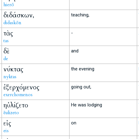
hierō
διδάσκων,
teaching,
didaskōn
τὰς
-
tas
δὲ
and
de
νύκτας
the evening
nyktas
ἐξερχόμενος
going out,
exerchomenos
ηὐλίζετο
He was lodging
ēulizeto
εἰς
on
eis