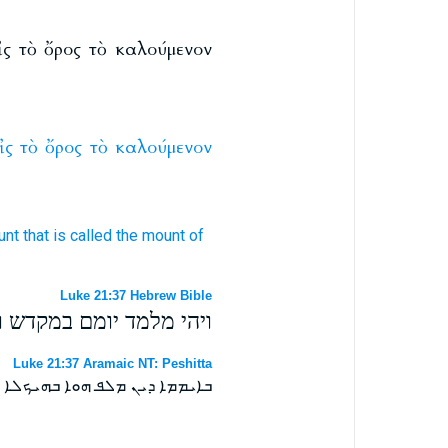
ἰς τὸ ὄρος τὸ καλούμενον
ἰς
τὸ
ὄρος
τὸ
καλούμενον
unt
that is called
the mount of
Luke 21:37 Hebrew Bible
ויהי מלמד יומם במקדש וב
Luke 21:37 Aramaic NT: Peshitta
ܒܐܝܡܡܐ ܕܝܢ ܡܠܦ ܗܘܐ ܒܗܝܟܠܐ ܘ