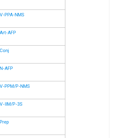
V-PPA-NMS
Art-AFP
Conj
N-AFP
V-PPM/P-NMS
V-IIM/P-3S
Prep