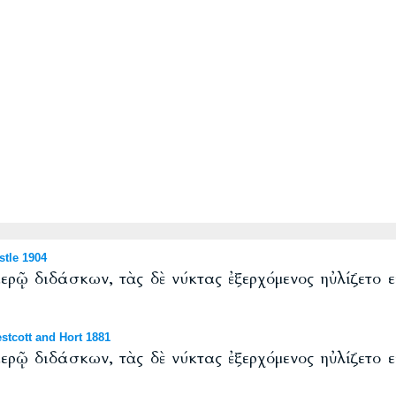
tle 1904
ἱερῷ διδάσκων, τὰς δὲ νύκτας ἐξερχόμενος ηὐλίζετο ε
tcott and Hort 1881
ἱερῷ διδάσκων, τὰς δὲ νύκτας ἐξερχόμενος ηὐλίζετο ε