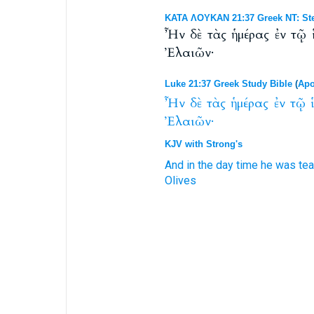
ΚΑΤΑ ΛΟΥΚΑΝ 21:37 Greek NT: Ste
Ἦν δὲ τὰς ἡμέρας ἐν τῷ 
Ἐλαιῶν·
Luke 21:37 Greek Study Bible
(
Apo
Ἦν
δὲ
τὰς
ἡμέρας
ἐν
τῷ
Ἐλαιῶν·
KJV with Strong's
And
in the day time
he was
tea
Olives