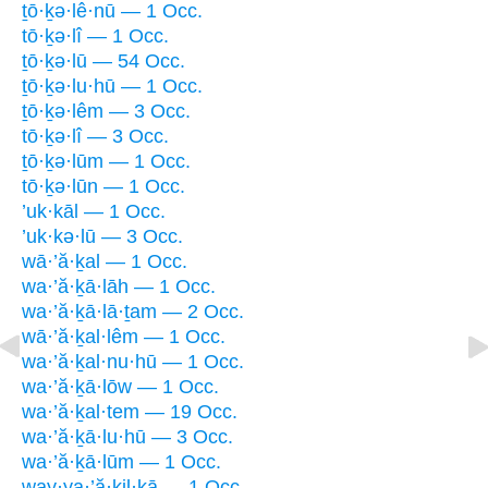
ṯō·ḵə·lê·nū — 1 Occ.
tō·ḵə·lî — 1 Occ.
ṯō·ḵə·lū — 54 Occ.
ṯō·ḵə·lu·hū — 1 Occ.
ṯō·ḵə·lêm — 3 Occ.
tō·ḵə·lî — 3 Occ.
ṯō·ḵə·lūm — 1 Occ.
tō·ḵə·lūn — 1 Occ.
’uk·kāl — 1 Occ.
’uk·kə·lū — 3 Occ.
wā·’ă·ḵal — 1 Occ.
wa·’ă·ḵā·lāh — 1 Occ.
wa·’ă·ḵā·lā·ṯam — 2 Occ.
wā·’ă·ḵal·lêm — 1 Occ.
wa·’ă·ḵal·nu·hū — 1 Occ.
wa·’ă·ḵā·lōw — 1 Occ.
wa·’ă·ḵal·tem — 19 Occ.
wa·’ă·ḵā·lu·hū — 3 Occ.
wa·’ă·ḵā·lūm — 1 Occ.
way·ya·’ă·ḵil·ḵā — 1 Occ.