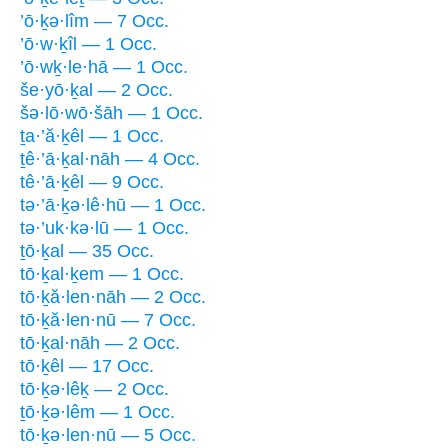
’ō·ḵə·lîm — 7 Occ.
’ō·w·ḵîl — 1 Occ.
’ō·wḵ·le·hā — 1 Occ.
še·yō·ḵal — 2 Occ.
šə·lō·wō·šāh — 1 Occ.
ṯa·’ă·ḵêl — 1 Occ.
ṯê·’ā·ḵal·nāh — 4 Occ.
tê·’ā·ḵêl — 9 Occ.
tə·’ā·ḵə·lê·hū — 1 Occ.
tə·’uk·kə·lū — 1 Occ.
ṯō·ḵal — 35 Occ.
tō·ḵal·ḵem — 1 Occ.
tō·ḵă·len·nāh — 2 Occ.
tō·ḵă·len·nū — 7 Occ.
tō·ḵal·nāh — 2 Occ.
tō·ḵêl — 17 Occ.
tō·ḵə·lêḵ — 2 Occ.
ṯō·ḵə·lêm — 1 Occ.
tō·ḵə·len·nū — 5 Occ.