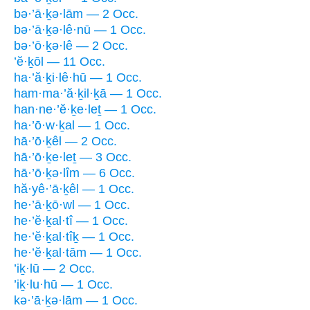
bə·’ā·ḵə·lām — 2 Occ.
bə·’ā·ḵə·lê·nū — 1 Occ.
bə·’ō·ḵə·lê — 2 Occ.
’ĕ·ḵōl — 11 Occ.
ha·’ă·ḵi·lê·hū — 1 Occ.
ham·ma·’ă·ḵil·ḵā — 1 Occ.
han·ne·’ĕ·ḵe·leṯ — 1 Occ.
ha·’ō·w·ḵal — 1 Occ.
hā·’ō·ḵêl — 2 Occ.
hā·’ō·ḵe·leṯ — 3 Occ.
hā·’ō·ḵə·lîm — 6 Occ.
hă·yê·’ā·ḵêl — 1 Occ.
he·’ā·ḵō·wl — 1 Occ.
he·’ĕ·ḵal·tî — 1 Occ.
he·’ĕ·ḵal·tîḵ — 1 Occ.
he·’ĕ·ḵal·tām — 1 Occ.
’iḵ·lū — 2 Occ.
’iḵ·lu·hū — 1 Occ.
kə·’ā·ḵə·lām — 1 Occ.