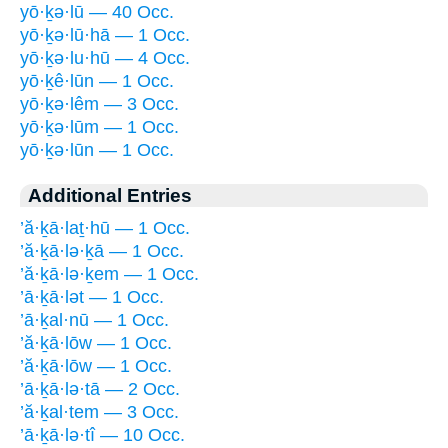
yō·ḵə·lū — 40 Occ.
yō·ḵə·lū·hā — 1 Occ.
yō·ḵə·lu·hū — 4 Occ.
yō·ḵê·lūn — 1 Occ.
yō·ḵə·lêm — 3 Occ.
yō·ḵə·lūm — 1 Occ.
yō·ḵə·lūn — 1 Occ.
Additional Entries
’ă·ḵā·laṯ·hū — 1 Occ.
’ă·ḵā·lə·ḵā — 1 Occ.
’ă·ḵā·lə·ḵem — 1 Occ.
’ā·ḵā·lət — 1 Occ.
’ā·ḵal·nū — 1 Occ.
’ă·ḵā·lōw — 1 Occ.
’ă·ḵā·lōw — 1 Occ.
’ā·ḵā·lə·tā — 2 Occ.
’ă·ḵal·tem — 3 Occ.
’ā·ḵā·lə·tî — 10 Occ.