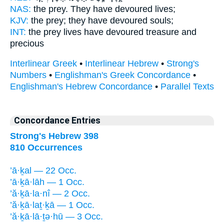
NAS:
the prey.
They have devoured
lives;
KJV:
the prey;
they have devoured
souls;
INT:
the prey lives
have devoured
treasure and
precious
Interlinear Greek
•
Interlinear Hebrew
•
Strong's
Numbers
•
Englishman's Greek Concordance
•
Englishman's Hebrew Concordance
•
Parallel Texts
Concordance Entries
Strong's Hebrew 398
810 Occurrences
’ā·ḵal — 22 Occ.
’ā·ḵā·lāh — 1 Occ.
’ă·ḵā·la·nî — 2 Occ.
’ă·ḵā·laṯ·ḵā — 1 Occ.
’ă·ḵā·lā·ṯə·hū — 3 Occ.