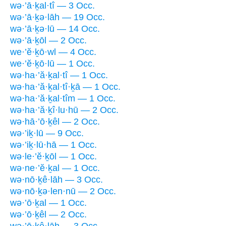
wə·’ā·ḵal·tî — 3 Occ.
wə·’ā·ḵə·lāh — 19 Occ.
wə·’ā·ḵə·lū — 14 Occ.
wə·’ā·ḵōl — 2 Occ.
we·’ĕ·ḵō·wl — 4 Occ.
we·’ĕ·ḵō·lū — 1 Occ.
wə·ha·’ă·ḵal·tî — 1 Occ.
wə·ha·’ă·ḵal·tî·ḵā — 1 Occ.
wə·ha·’ă·ḵal·tîm — 1 Occ.
wə·ha·’ă·ḵî·lu·hū — 2 Occ.
wə·hā·’ō·ḵêl — 2 Occ.
wə·’iḵ·lū — 9 Occ.
wə·’iḵ·lū·hā — 1 Occ.
wə·le·’ĕ·ḵōl — 1 Occ.
wə·ne·’ĕ·ḵal — 1 Occ.
wə·nō·ḵê·lāh — 3 Occ.
wə·nō·ḵə·len·nū — 2 Occ.
wə·’ō·ḵal — 1 Occ.
wə·’ō·ḵêl — 2 Occ.
wə·’ō·ḵê·lāh — 3 Occ.