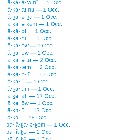
’ă·ḵā·lā·ṯə·nî — 1 Occ.
’ă·ḵā·laṯ·hū — 1 Occ.
’ă·ḵā·lə·ḵā — 1 Occ.
’ă·ḵā·lə·ḵem — 1 Occ.
’ā·ḵā·lət — 1 Occ.
’ā·ḵal·nū — 1 Occ.
’ă·ḵā·lōw — 1 Occ.
’ă·ḵā·lōw — 1 Occ.
’ā·ḵā·lə·tā — 2 Occ.
’ă·ḵal·tem — 3 Occ.
’ā·ḵā·lə·tî — 10 Occ.
’ā·ḵā·lū — 1 Occ.
’ă·ḵā·lūm — 1 Occ.
’ā·ḵə·lāh — 17 Occ.
’ā·ḵə·lōw — 1 Occ.
’ā·ḵə·lū — 13 Occ.
’ā·ḵōl — 16 Occ.
ba·’ă·ḵā·lə·ḵem — 1 Occ.
ba·’ă·ḵōl — 1 Occ.
bā·’ō·ḵêl — 1 Occ.