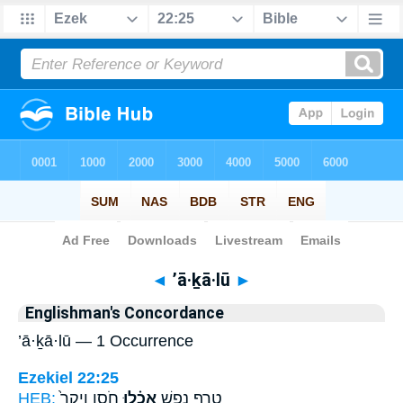
Bible
>
Strong's
> Hebrew
◄
’ā·ḵā·lū
►
Englishman's Concordance
’ā·ḵā·lū — 1 Occurrence
Ezekiel 22:25
HEB:
חֹ֤סֶן וִיקָר֙
אָכָ֗לוּ
טָ֑רֶף נֶ֣פֶשׁ