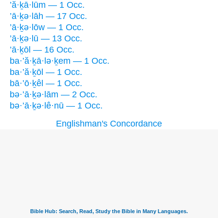
’ă·ḵā·lūm — 1 Occ.
’ā·ḵə·lāh — 17 Occ.
’ā·ḵə·lōw — 1 Occ.
’ā·ḵə·lū — 13 Occ.
’ā·ḵōl — 16 Occ.
ba·’ă·ḵā·lə·ḵem — 1 Occ.
ba·’ă·ḵōl — 1 Occ.
bā·’ō·ḵêl — 1 Occ.
bə·’ā·ḵə·lām — 2 Occ.
bə·’ā·ḵə·lê·nū — 1 Occ.
Englishman's Concordance