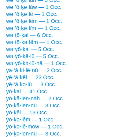
wə·’ō·ḵə·lāw — 1 Occ.
wə·’ō·ḵə·lê — 1 Occ.
wə·’ō·ḵə·lêm — 1 Occ.
wə·’ō·ḵə·lîm — 1 Occ.
wə·ṯō·ḵal — 6 Occ.
wə·ṯō·ḵə·lêm — 1 Occ.
wə·yō·ḵal — 5 Occ.
wə·yō·ḵê·lū — 5 Occ.
wə·yō·ḵə·lū·hā — 1 Occ.
ya·’ă·ḵi·lê·nū — 2 Occ.
yê·’ā·ḵêl — 23 Occ.
yê·’ā·ḵə·lū — 3 Occ.
yō·ḵal — 41 Occ.
yō·ḵă·len·nāh — 2 Occ.
yō·ḵă·len·nū — 3 Occ.
yō·ḵêl — 13 Occ.
yō·ḵə·lêm — 1 Occ.
yō·ḵə·lê·mōw — 1 Occ.
yō·ḵə·len·nū — 3 Occ.