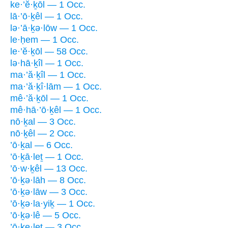
ke·’ĕ·ḵōl — 1 Occ.
lā·’ō·ḵêl — 1 Occ.
lə·’ā·ḵə·lōw — 1 Occ.
le·ḥem — 1 Occ.
le·’ĕ·ḵōl — 58 Occ.
lə·hā·ḵîl — 1 Occ.
ma·’ă·ḵîl — 1 Occ.
ma·’ă·ḵî·lām — 1 Occ.
mê·’ă·ḵōl — 1 Occ.
mê·hā·’ō·ḵêl — 1 Occ.
nō·ḵal — 3 Occ.
nō·ḵêl — 2 Occ.
’ō·ḵal — 6 Occ.
’ō·ḵā·leṯ — 1 Occ.
’ō·w·ḵêl — 13 Occ.
’ō·ḵə·lāh — 8 Occ.
’ō·ḵə·lāw — 3 Occ.
’ō·ḵə·la·yiḵ — 1 Occ.
’ō·ḵə·lê — 5 Occ.
’ō·ḵe·leṯ — 3 Occ.