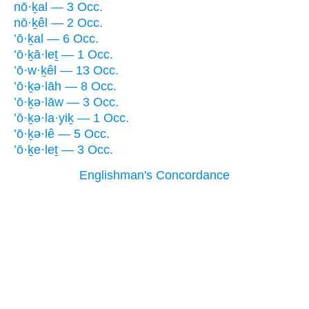
nō·ḵal — 3 Occ.
nō·ḵêl — 2 Occ.
’ō·ḵal — 6 Occ.
’ō·ḵā·leṯ — 1 Occ.
’ō·w·ḵêl — 13 Occ.
’ō·ḵə·lāh — 8 Occ.
’ō·ḵə·lāw — 3 Occ.
’ō·ḵə·la·yiḵ — 1 Occ.
’ō·ḵə·lê — 5 Occ.
’ō·ḵe·leṯ — 3 Occ.
Englishman's Concordance