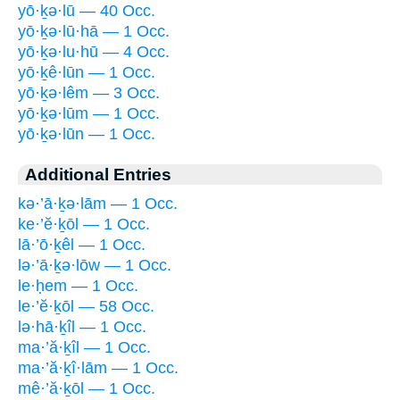
yō·ḵə·lū — 40 Occ.
yō·ḵə·lū·hā — 1 Occ.
yō·ḵə·lu·hū — 4 Occ.
yō·ḵê·lūn — 1 Occ.
yō·ḵə·lêm — 3 Occ.
yō·ḵə·lūm — 1 Occ.
yō·ḵə·lūn — 1 Occ.
Additional Entries
kə·’ā·ḵə·lām — 1 Occ.
ke·’ĕ·ḵōl — 1 Occ.
lā·’ō·ḵêl — 1 Occ.
lə·’ā·ḵə·lōw — 1 Occ.
le·ḥem — 1 Occ.
le·’ĕ·ḵōl — 58 Occ.
lə·hā·ḵîl — 1 Occ.
ma·’ă·ḵîl — 1 Occ.
ma·’ă·ḵî·lām — 1 Occ.
mê·’ă·ḵōl — 1 Occ.