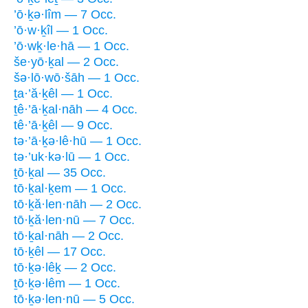
’ō·ḵə·lîm — 7 Occ.
’ō·w·ḵîl — 1 Occ.
’ō·wḵ·le·hā — 1 Occ.
še·yō·ḵal — 2 Occ.
šə·lō·wō·šāh — 1 Occ.
ṯa·’ă·ḵêl — 1 Occ.
ṯê·’ā·ḵal·nāh — 4 Occ.
tê·’ā·ḵêl — 9 Occ.
tə·’ā·ḵə·lê·hū — 1 Occ.
tə·’uk·kə·lū — 1 Occ.
ṯō·ḵal — 35 Occ.
tō·ḵal·ḵem — 1 Occ.
tō·ḵă·len·nāh — 2 Occ.
tō·ḵă·len·nū — 7 Occ.
tō·ḵal·nāh — 2 Occ.
tō·ḵêl — 17 Occ.
tō·ḵə·lêḵ — 2 Occ.
ṯō·ḵə·lêm — 1 Occ.
tō·ḵə·len·nū — 5 Occ.