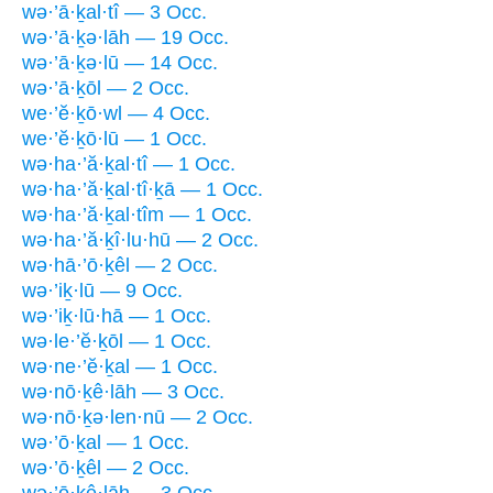
wə·’ā·ḵal·tî — 3 Occ.
wə·’ā·ḵə·lāh — 19 Occ.
wə·’ā·ḵə·lū — 14 Occ.
wə·’ā·ḵōl — 2 Occ.
we·’ĕ·ḵō·wl — 4 Occ.
we·’ĕ·ḵō·lū — 1 Occ.
wə·ha·’ă·ḵal·tî — 1 Occ.
wə·ha·’ă·ḵal·tî·ḵā — 1 Occ.
wə·ha·’ă·ḵal·tîm — 1 Occ.
wə·ha·’ă·ḵî·lu·hū — 2 Occ.
wə·hā·’ō·ḵêl — 2 Occ.
wə·’iḵ·lū — 9 Occ.
wə·’iḵ·lū·hā — 1 Occ.
wə·le·’ĕ·ḵōl — 1 Occ.
wə·ne·’ĕ·ḵal — 1 Occ.
wə·nō·ḵê·lāh — 3 Occ.
wə·nō·ḵə·len·nū — 2 Occ.
wə·’ō·ḵal — 1 Occ.
wə·’ō·ḵêl — 2 Occ.
wə·’ō·ḵê·lāh — 3 Occ.