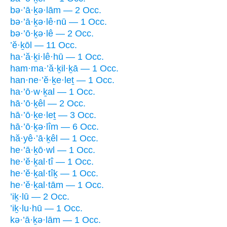
bə·’ā·ḵə·lām — 2 Occ.
bə·’ā·ḵə·lê·nū — 1 Occ.
bə·’ō·ḵə·lê — 2 Occ.
’ĕ·ḵōl — 11 Occ.
ha·’ă·ḵi·lê·hū — 1 Occ.
ham·ma·’ă·ḵil·ḵā — 1 Occ.
han·ne·’ĕ·ḵe·leṯ — 1 Occ.
ha·’ō·w·ḵal — 1 Occ.
hā·’ō·ḵêl — 2 Occ.
hā·’ō·ḵe·leṯ — 3 Occ.
hā·’ō·ḵə·lîm — 6 Occ.
hă·yê·’ā·ḵêl — 1 Occ.
he·’ā·ḵō·wl — 1 Occ.
he·’ĕ·ḵal·tî — 1 Occ.
he·’ĕ·ḵal·tîḵ — 1 Occ.
he·’ĕ·ḵal·tām — 1 Occ.
’iḵ·lū — 2 Occ.
’iḵ·lu·hū — 1 Occ.
kə·’ā·ḵə·lām — 1 Occ.