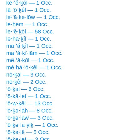
ke·’ĕ·ḵōl — 1 Occ.
lā·’ō·ḵêl — 1 Occ.
lə·’ā·ḵə·lōw — 1 Occ.
le·ḥem — 1 Occ.
le·’ĕ·ḵōl — 58 Occ.
lə·hā·ḵîl — 1 Occ.
ma·’ă·ḵîl — 1 Occ.
ma·’ă·ḵî·lām — 1 Occ.
mê·’ă·ḵōl — 1 Occ.
mê·hā·’ō·ḵêl — 1 Occ.
nō·ḵal — 3 Occ.
nō·ḵêl — 2 Occ.
’ō·ḵal — 6 Occ.
’ō·ḵā·leṯ — 1 Occ.
’ō·w·ḵêl — 13 Occ.
’ō·ḵə·lāh — 8 Occ.
’ō·ḵə·lāw — 3 Occ.
’ō·ḵə·la·yiḵ — 1 Occ.
’ō·ḵə·lê — 5 Occ.
’ō·ḵe·leṯ — 3 Occ.