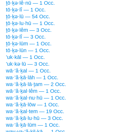
ṯō·ḵə·lê·nū — 1 Occ.
tō·ḵə·lî — 1 Occ.
ṯō·ḵə·lū — 54 Occ.
ṯō·ḵə·lu·hū — 1 Occ.
ṯō·ḵə·lêm — 3 Occ.
tō·ḵə·lî — 3 Occ.
ṯō·ḵə·lūm — 1 Occ.
tō·ḵə·lūn — 1 Occ.
’uk·kāl — 1 Occ.
’uk·kə·lū — 3 Occ.
wā·’ă·ḵal — 1 Occ.
wa·’ă·ḵā·lāh — 1 Occ.
wa·’ă·ḵā·lā·ṯam — 2 Occ.
wā·’ă·ḵal·lêm — 1 Occ.
wa·’ă·ḵal·nu·hū — 1 Occ.
wa·’ă·ḵā·lōw — 1 Occ.
wa·’ă·ḵal·tem — 19 Occ.
wa·’ă·ḵā·lu·hū — 3 Occ.
wa·’ă·ḵā·lūm — 1 Occ.
way·ya·’ă·ḵil·ḵā — 1 Occ.