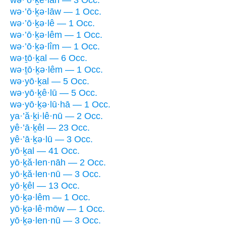
wə·’ō·ḵə·lāw — 1 Occ.
wə·’ō·ḵə·lê — 1 Occ.
wə·’ō·ḵə·lêm — 1 Occ.
wə·’ō·ḵə·lîm — 1 Occ.
wə·ṯō·ḵal — 6 Occ.
wə·ṯō·ḵə·lêm — 1 Occ.
wə·yō·ḵal — 5 Occ.
wə·yō·ḵê·lū — 5 Occ.
wə·yō·ḵə·lū·hā — 1 Occ.
ya·’ă·ḵi·lê·nū — 2 Occ.
yê·’ā·ḵêl — 23 Occ.
yê·’ā·ḵə·lū — 3 Occ.
yō·ḵal — 41 Occ.
yō·ḵă·len·nāh — 2 Occ.
yō·ḵă·len·nū — 3 Occ.
yō·ḵêl — 13 Occ.
yō·ḵə·lêm — 1 Occ.
yō·ḵə·lê·mōw — 1 Occ.
yō·ḵə·len·nū — 3 Occ.