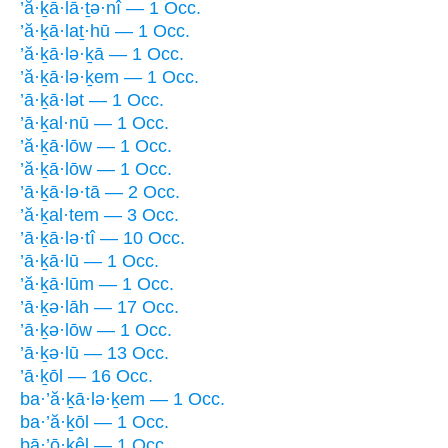
’ă·ḵā·lā·ṯə·nî — 1 Occ.
’ă·ḵā·laṯ·hū — 1 Occ.
’ă·ḵā·lə·ḵā — 1 Occ.
’ă·ḵā·lə·ḵem — 1 Occ.
’ā·ḵā·lət — 1 Occ.
’ā·ḵal·nū — 1 Occ.
’ă·ḵā·lōw — 1 Occ.
’ă·ḵā·lōw — 1 Occ.
’ā·ḵā·lə·tā — 2 Occ.
’ă·ḵal·tem — 3 Occ.
’ā·ḵā·lə·tî — 10 Occ.
’ā·ḵā·lū — 1 Occ.
’ă·ḵā·lūm — 1 Occ.
’ā·ḵə·lāh — 17 Occ.
’ā·ḵə·lōw — 1 Occ.
’ā·ḵə·lū — 13 Occ.
’ā·ḵōl — 16 Occ.
ba·’ă·ḵā·lə·ḵem — 1 Occ.
ba·’ă·ḵōl — 1 Occ.
bā·’ō·ḵêl — 1 Occ.