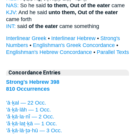
NAS:
So he said
to them, Out of the eater
came
KJV:
And he said
unto them, Out of the eater
came forth
INT:
said
of the eater
came something
Interlinear Greek
•
Interlinear Hebrew
•
Strong's
Numbers
•
Englishman's Greek Concordance
•
Englishman's Hebrew Concordance
•
Parallel Texts
Concordance Entries
Strong's Hebrew 398
810 Occurrences
’ā·ḵal — 22 Occ.
’ā·ḵā·lāh — 1 Occ.
’ă·ḵā·la·nî — 2 Occ.
’ă·ḵā·laṯ·ḵā — 1 Occ.
’ă·ḵā·lā·ṯə·hū — 3 Occ.