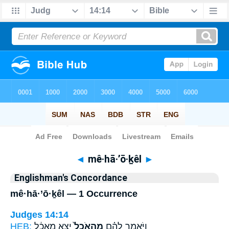
Bible
>
Strong's
> Hebrew
◄
mê·hā·’ō·ḵêl
►
Englishman's Concordance
mê·hā·’ō·ḵêl — 1 Occurrence
Judges 14:14
HEB:
יָצָ֣א מַאֲכָ֔ל
מֵהָֽאֹכֵל֙
וַיֹּ֣אמֶר לָהֶ֗ם