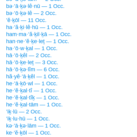
bə·’ā·ḵə·lê·nū — 1 Occ.
bə·’ō·ḵə·lê — 2 Occ.
’ĕ·ḵōl — 11 Occ.
ha·’ă·ḵi·lê·hū — 1 Occ.
ham·ma·’ă·ḵil·ḵā — 1 Occ.
han·ne·’ĕ·ḵe·leṯ — 1 Occ.
ha·’ō·w·ḵal — 1 Occ.
hā·’ō·ḵêl — 2 Occ.
hā·’ō·ḵe·leṯ — 3 Occ.
hā·’ō·ḵə·lîm — 6 Occ.
hă·yê·’ā·ḵêl — 1 Occ.
he·’ā·ḵō·wl — 1 Occ.
he·’ĕ·ḵal·tî — 1 Occ.
he·’ĕ·ḵal·tîḵ — 1 Occ.
he·’ĕ·ḵal·tām — 1 Occ.
’iḵ·lū — 2 Occ.
’iḵ·lu·hū — 1 Occ.
kə·’ā·ḵə·lām — 1 Occ.
ke·’ĕ·ḵōl — 1 Occ.