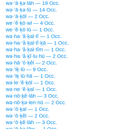
wə·’ā·ḵə·lāh — 19 Occ.
wə·’ā·ḵə·lū — 14 Occ.
wə·’ā·ḵōl — 2 Occ.
we·’ĕ·ḵō·wl — 4 Occ.
we·’ĕ·ḵō·lū — 1 Occ.
wə·ha·’ă·ḵal·tî — 1 Occ.
wə·ha·’ă·ḵal·tî·ḵā — 1 Occ.
wə·ha·’ă·ḵal·tîm — 1 Occ.
wə·ha·’ă·ḵî·lu·hū — 2 Occ.
wə·hā·’ō·ḵêl — 2 Occ.
wə·’iḵ·lū — 9 Occ.
wə·’iḵ·lū·hā — 1 Occ.
wə·le·’ĕ·ḵōl — 1 Occ.
wə·ne·’ĕ·ḵal — 1 Occ.
wə·nō·ḵê·lāh — 3 Occ.
wə·nō·ḵə·len·nū — 2 Occ.
wə·’ō·ḵal — 1 Occ.
wə·’ō·ḵêl — 2 Occ.
wə·’ō·ḵê·lāh — 3 Occ.
wə·’ō·ḵə·lāw — 1 Occ.