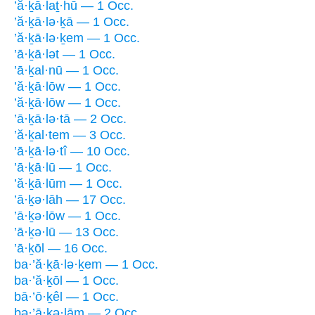
’ă·ḵā·laṯ·hū — 1 Occ.
’ă·ḵā·lə·ḵā — 1 Occ.
’ă·ḵā·lə·ḵem — 1 Occ.
’ā·ḵā·lət — 1 Occ.
’ā·ḵal·nū — 1 Occ.
’ă·ḵā·lōw — 1 Occ.
’ă·ḵā·lōw — 1 Occ.
’ā·ḵā·lə·tā — 2 Occ.
’ă·ḵal·tem — 3 Occ.
’ā·ḵā·lə·tî — 10 Occ.
’ā·ḵā·lū — 1 Occ.
’ă·ḵā·lūm — 1 Occ.
’ā·ḵə·lāh — 17 Occ.
’ā·ḵə·lōw — 1 Occ.
’ā·ḵə·lū — 13 Occ.
’ā·ḵōl — 16 Occ.
ba·’ă·ḵā·lə·ḵem — 1 Occ.
ba·’ă·ḵōl — 1 Occ.
bā·’ō·ḵêl — 1 Occ.
bə·’ā·ḵə·lām — 2 Occ.