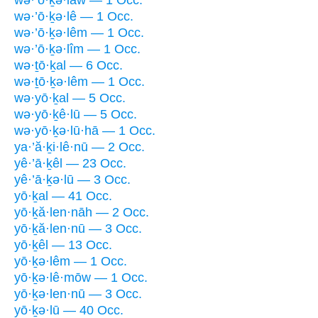
wə·’ō·ḵə·lê — 1 Occ.
wə·’ō·ḵə·lêm — 1 Occ.
wə·’ō·ḵə·lîm — 1 Occ.
wə·ṯō·ḵal — 6 Occ.
wə·ṯō·ḵə·lêm — 1 Occ.
wə·yō·ḵal — 5 Occ.
wə·yō·ḵê·lū — 5 Occ.
wə·yō·ḵə·lū·hā — 1 Occ.
ya·’ă·ḵi·lê·nū — 2 Occ.
yê·’ā·ḵêl — 23 Occ.
yê·’ā·ḵə·lū — 3 Occ.
yō·ḵal — 41 Occ.
yō·ḵă·len·nāh — 2 Occ.
yō·ḵă·len·nū — 3 Occ.
yō·ḵêl — 13 Occ.
yō·ḵə·lêm — 1 Occ.
yō·ḵə·lê·mōw — 1 Occ.
yō·ḵə·len·nū — 3 Occ.
yō·ḵə·lū — 40 Occ.