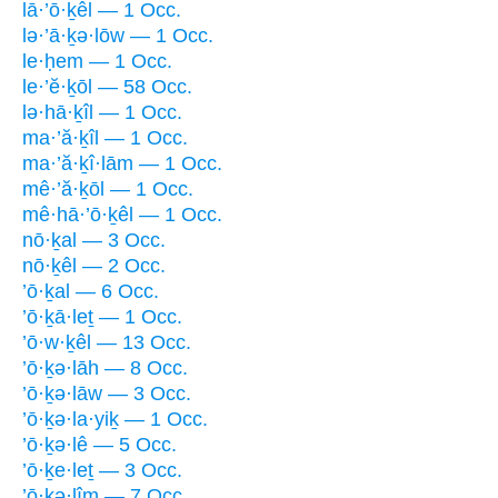
lā·’ō·ḵêl — 1 Occ.
lə·’ā·ḵə·lōw — 1 Occ.
le·ḥem — 1 Occ.
le·’ĕ·ḵōl — 58 Occ.
lə·hā·ḵîl — 1 Occ.
ma·’ă·ḵîl — 1 Occ.
ma·’ă·ḵî·lām — 1 Occ.
mê·’ă·ḵōl — 1 Occ.
mê·hā·’ō·ḵêl — 1 Occ.
nō·ḵal — 3 Occ.
nō·ḵêl — 2 Occ.
’ō·ḵal — 6 Occ.
’ō·ḵā·leṯ — 1 Occ.
’ō·w·ḵêl — 13 Occ.
’ō·ḵə·lāh — 8 Occ.
’ō·ḵə·lāw — 3 Occ.
’ō·ḵə·la·yiḵ — 1 Occ.
’ō·ḵə·lê — 5 Occ.
’ō·ḵe·leṯ — 3 Occ.
’ō·ḵə·lîm — 7 Occ.