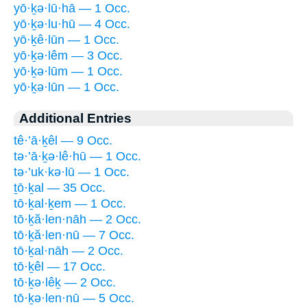
yō·ḵə·lū·hā — 1 Occ.
yō·ḵə·lu·hū — 4 Occ.
yō·ḵê·lūn — 1 Occ.
yō·ḵə·lêm — 3 Occ.
yō·ḵə·lūm — 1 Occ.
yō·ḵə·lūn — 1 Occ.
Additional Entries
tê·’ā·ḵêl — 9 Occ.
tə·’ā·ḵə·lê·hū — 1 Occ.
tə·’uk·kə·lū — 1 Occ.
ṯō·ḵal — 35 Occ.
tō·ḵal·ḵem — 1 Occ.
tō·ḵă·len·nāh — 2 Occ.
tō·ḵă·len·nū — 7 Occ.
tō·ḵal·nāh — 2 Occ.
tō·ḵêl — 17 Occ.
tō·ḵə·lêḵ — 2 Occ.
tō·ḵə·len·nū — 5 Occ.