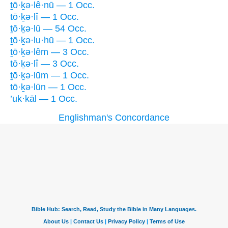
ṯō·ḵə·lê·nū — 1 Occ.
tō·ḵə·lî — 1 Occ.
ṯō·ḵə·lū — 54 Occ.
ṯō·ḵə·lu·hū — 1 Occ.
ṯō·ḵə·lêm — 3 Occ.
tō·ḵə·lî — 3 Occ.
ṯō·ḵə·lūm — 1 Occ.
tō·ḵə·lūn — 1 Occ.
’uk·kāl — 1 Occ.
Englishman's Concordance