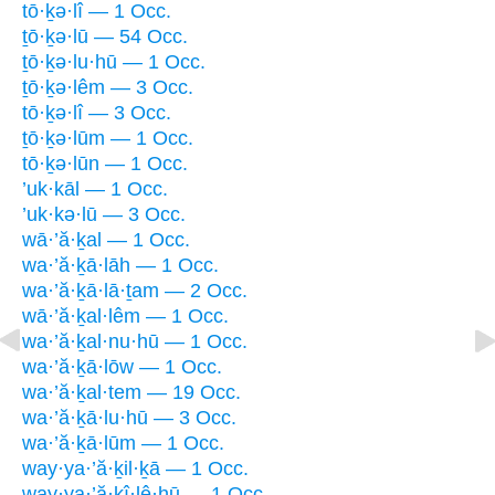
tō·ḵə·lî — 1 Occ.
ṯō·ḵə·lū — 54 Occ.
ṯō·ḵə·lu·hū — 1 Occ.
ṯō·ḵə·lêm — 3 Occ.
tō·ḵə·lî — 3 Occ.
ṯō·ḵə·lūm — 1 Occ.
tō·ḵə·lūn — 1 Occ.
’uk·kāl — 1 Occ.
’uk·kə·lū — 3 Occ.
wā·’ă·ḵal — 1 Occ.
wa·’ă·ḵā·lāh — 1 Occ.
wa·’ă·ḵā·lā·ṯam — 2 Occ.
wā·’ă·ḵal·lêm — 1 Occ.
wa·’ă·ḵal·nu·hū — 1 Occ.
wa·’ă·ḵā·lōw — 1 Occ.
wa·’ă·ḵal·tem — 19 Occ.
wa·’ă·ḵā·lu·hū — 3 Occ.
wa·’ă·ḵā·lūm — 1 Occ.
way·ya·’ă·ḵil·ḵā — 1 Occ.
way·ya·’ă·ḵî·lê·hū — 1 Occ.