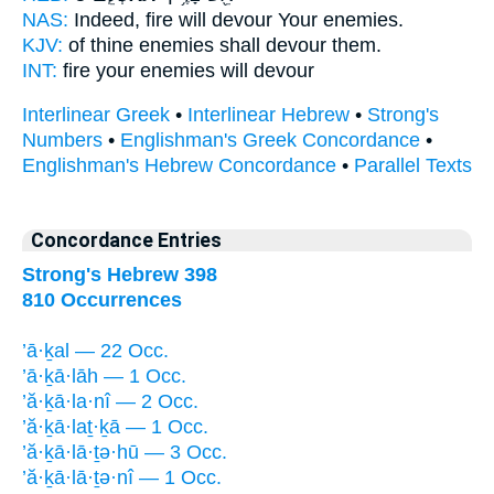
NAS:
Indeed, fire
will devour
Your enemies.
KJV:
of thine enemies
shall devour
them.
INT:
fire your enemies
will devour
Interlinear Greek
•
Interlinear Hebrew
•
Strong's
Numbers
•
Englishman's Greek Concordance
•
Englishman's Hebrew Concordance
•
Parallel Texts
Concordance Entries
Strong's Hebrew 398
810 Occurrences
’ā·ḵal — 22 Occ.
’ā·ḵā·lāh — 1 Occ.
’ă·ḵā·la·nî — 2 Occ.
’ă·ḵā·laṯ·ḵā — 1 Occ.
’ă·ḵā·lā·ṯə·hū — 3 Occ.
’ă·ḵā·lā·ṯə·nî — 1 Occ.