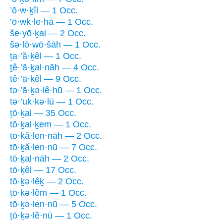
’ō·w·ḵîl — 1 Occ.
’ō·wḵ·le·hā — 1 Occ.
še·yō·ḵal — 2 Occ.
šə·lō·wō·šāh — 1 Occ.
ṯa·’ă·ḵêl — 1 Occ.
ṯê·’ā·ḵal·nāh — 4 Occ.
tê·’ā·ḵêl — 9 Occ.
tə·’ā·ḵə·lê·hū — 1 Occ.
tə·’uk·kə·lū — 1 Occ.
ṯō·ḵal — 35 Occ.
tō·ḵal·ḵem — 1 Occ.
tō·ḵă·len·nāh — 2 Occ.
tō·ḵă·len·nū — 7 Occ.
tō·ḵal·nāh — 2 Occ.
tō·ḵêl — 17 Occ.
tō·ḵə·lêḵ — 2 Occ.
ṯō·ḵə·lêm — 1 Occ.
tō·ḵə·len·nū — 5 Occ.
ṯō·ḵə·lê·nū — 1 Occ.