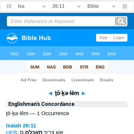
Bible
>
Strong's
> Hebrew
◄
ṯō·ḵə·lêm
►
Englishman's Concordance
ṯō·ḵə·lêm — 1 Occurrence
Isaiah 26:11
HEB:
ס
תֹאכְלֵֽם׃
אֵ֖שׁ צָרֶ֥יךָ