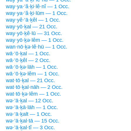
way·ya·’ă·ḵi·lê·nî — 1 Occ.
way·ya·’ă·ḵi·lūm — 1 Occ.
way·yê·’ā·ḵêl — 1 Occ.
way·yō·ḵal — 21 Occ.
way·yō·ḵê·lū — 31 Occ.
way·yō·ḵə·lêm — 1 Occ.
wan·nō·ḵə·lê·hū — 1 Occ.
wā·’ō·ḵal — 1 Occ.
wā·’ō·ḵêl — 2 Occ.
wā·’ō·ḵə·lāh — 1 Occ.
wā·’ō·ḵə·lêm — 1 Occ.
wat·tō·ḵal — 21 Occ.
wat·tō·ḵal·nāh — 2 Occ.
wat·tō·ḵə·lêm — 1 Occ.
wə·’ā·ḵal — 12 Occ.
wə·’ā·ḵā·lāh — 1 Occ.
wə·’ā·ḵalt — 1 Occ.
wə·’ā·ḵal·tā — 15 Occ.
wə·’ā·ḵal·tî — 3 Occ.