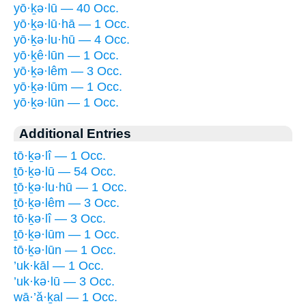
yō·ḵə·lū — 40 Occ.
yō·ḵə·lū·hā — 1 Occ.
yō·ḵə·lu·hū — 4 Occ.
yō·ḵê·lūn — 1 Occ.
yō·ḵə·lêm — 3 Occ.
yō·ḵə·lūm — 1 Occ.
yō·ḵə·lūn — 1 Occ.
Additional Entries
tō·ḵə·lî — 1 Occ.
ṯō·ḵə·lū — 54 Occ.
ṯō·ḵə·lu·hū — 1 Occ.
ṯō·ḵə·lêm — 3 Occ.
tō·ḵə·lî — 3 Occ.
ṯō·ḵə·lūm — 1 Occ.
tō·ḵə·lūn — 1 Occ.
’uk·kāl — 1 Occ.
’uk·kə·lū — 3 Occ.
wā·’ă·ḵal — 1 Occ.