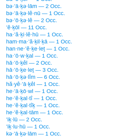
bə·’ā·ḵə·lām — 2 Occ.
bə·’ā·ḵə·lê·nū — 1 Occ.
bə·’ō·ḵə·lê — 2 Occ.
’ĕ·ḵōl — 11 Occ.
ha·’ă·ḵi·lê·hū — 1 Occ.
ham·ma·’ă·ḵil·ḵā — 1 Occ.
han·ne·’ĕ·ḵe·leṯ — 1 Occ.
ha·’ō·w·ḵal — 1 Occ.
hā·’ō·ḵêl — 2 Occ.
hā·’ō·ḵe·leṯ — 3 Occ.
hā·’ō·ḵə·lîm — 6 Occ.
hă·yê·’ā·ḵêl — 1 Occ.
he·’ā·ḵō·wl — 1 Occ.
he·’ĕ·ḵal·tî — 1 Occ.
he·’ĕ·ḵal·tîḵ — 1 Occ.
he·’ĕ·ḵal·tām — 1 Occ.
’iḵ·lū — 2 Occ.
’iḵ·lu·hū — 1 Occ.
kə·’ā·ḵə·lām — 1 Occ.