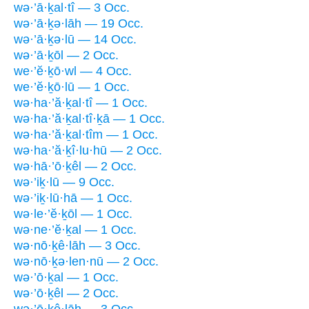
wə·’ā·ḵal·tî — 3 Occ.
wə·’ā·ḵə·lāh — 19 Occ.
wə·’ā·ḵə·lū — 14 Occ.
wə·’ā·ḵōl — 2 Occ.
we·’ĕ·ḵō·wl — 4 Occ.
we·’ĕ·ḵō·lū — 1 Occ.
wə·ha·’ă·ḵal·tî — 1 Occ.
wə·ha·’ă·ḵal·tî·ḵā — 1 Occ.
wə·ha·’ă·ḵal·tîm — 1 Occ.
wə·ha·’ă·ḵî·lu·hū — 2 Occ.
wə·hā·’ō·ḵêl — 2 Occ.
wə·’iḵ·lū — 9 Occ.
wə·’iḵ·lū·hā — 1 Occ.
wə·le·’ĕ·ḵōl — 1 Occ.
wə·ne·’ĕ·ḵal — 1 Occ.
wə·nō·ḵê·lāh — 3 Occ.
wə·nō·ḵə·len·nū — 2 Occ.
wə·’ō·ḵal — 1 Occ.
wə·’ō·ḵêl — 2 Occ.
wə·’ō·ḵê·lāh — 3 Occ.