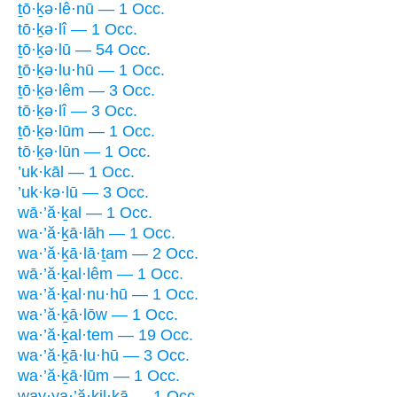
ṯō·ḵə·lê·nū — 1 Occ.
tō·ḵə·lî — 1 Occ.
ṯō·ḵə·lū — 54 Occ.
ṯō·ḵə·lu·hū — 1 Occ.
ṯō·ḵə·lêm — 3 Occ.
tō·ḵə·lî — 3 Occ.
ṯō·ḵə·lūm — 1 Occ.
tō·ḵə·lūn — 1 Occ.
’uk·kāl — 1 Occ.
’uk·kə·lū — 3 Occ.
wā·’ă·ḵal — 1 Occ.
wa·’ă·ḵā·lāh — 1 Occ.
wa·’ă·ḵā·lā·ṯam — 2 Occ.
wā·’ă·ḵal·lêm — 1 Occ.
wa·’ă·ḵal·nu·hū — 1 Occ.
wa·’ă·ḵā·lōw — 1 Occ.
wa·’ă·ḵal·tem — 19 Occ.
wa·’ă·ḵā·lu·hū — 3 Occ.
wa·’ă·ḵā·lūm — 1 Occ.
way·ya·’ă·ḵil·ḵā — 1 Occ.