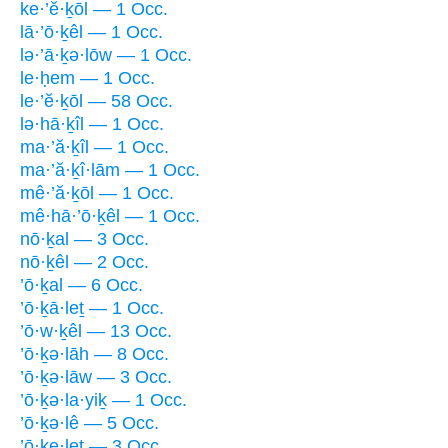
ke·’ĕ·ḵōl — 1 Occ.
lā·’ō·ḵêl — 1 Occ.
lə·’ā·ḵə·lōw — 1 Occ.
le·ḥem — 1 Occ.
le·’ĕ·ḵōl — 58 Occ.
lə·hā·ḵîl — 1 Occ.
ma·’ă·ḵîl — 1 Occ.
ma·’ă·ḵî·lām — 1 Occ.
mê·’ă·ḵōl — 1 Occ.
mê·hā·’ō·ḵêl — 1 Occ.
nō·ḵal — 3 Occ.
nō·ḵêl — 2 Occ.
’ō·ḵal — 6 Occ.
’ō·ḵā·leṯ — 1 Occ.
’ō·w·ḵêl — 13 Occ.
’ō·ḵə·lāh — 8 Occ.
’ō·ḵə·lāw — 3 Occ.
’ō·ḵə·la·yiḵ — 1 Occ.
’ō·ḵə·lê — 5 Occ.
’ō·ḵe·leṯ — 3 Occ.