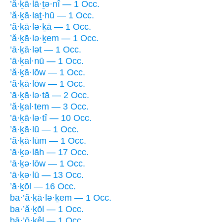
’ă·ḵā·lā·ṯə·nî — 1 Occ.
’ă·ḵā·laṯ·hū — 1 Occ.
’ă·ḵā·lə·ḵā — 1 Occ.
’ă·ḵā·lə·ḵem — 1 Occ.
’ā·ḵā·lət — 1 Occ.
’ā·ḵal·nū — 1 Occ.
’ă·ḵā·lōw — 1 Occ.
’ă·ḵā·lōw — 1 Occ.
’ā·ḵā·lə·tā — 2 Occ.
’ă·ḵal·tem — 3 Occ.
’ā·ḵā·lə·tî — 10 Occ.
’ā·ḵā·lū — 1 Occ.
’ă·ḵā·lūm — 1 Occ.
’ā·ḵə·lāh — 17 Occ.
’ā·ḵə·lōw — 1 Occ.
’ā·ḵə·lū — 13 Occ.
’ā·ḵōl — 16 Occ.
ba·’ă·ḵā·lə·ḵem — 1 Occ.
ba·’ă·ḵōl — 1 Occ.
bā·’ō·ḵêl — 1 Occ.