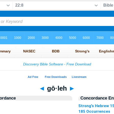
◄
gō·leh
►
ordance
Concordance Ent
Strong's Hebrew 1
185 Occurrences