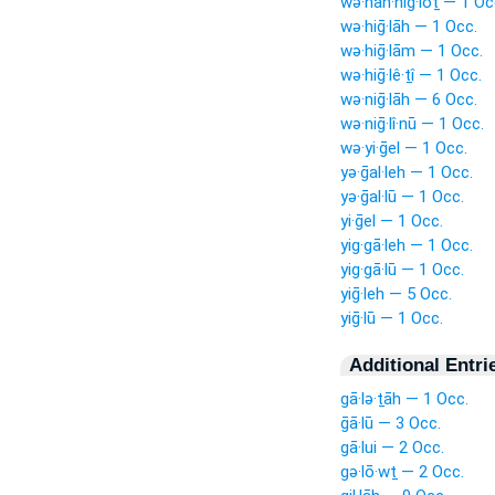
wə·han·niḡ·lōṯ — 1 Oc
wə·hiḡ·lāh — 1 Occ.
wə·hiḡ·lām — 1 Occ.
wə·hiḡ·lê·ṯî — 1 Occ.
wə·niḡ·lāh — 6 Occ.
wə·niḡ·lî·nū — 1 Occ.
wə·yi·ḡel — 1 Occ.
yə·ḡal·leh — 1 Occ.
yə·ḡal·lū — 1 Occ.
yi·ḡel — 1 Occ.
yig·gā·leh — 1 Occ.
yig·gā·lū — 1 Occ.
yiḡ·leh — 5 Occ.
yiḡ·lū — 1 Occ.
Additional Entri
gā·lə·ṯāh — 1 Occ.
ḡā·lū — 3 Occ.
gā·lui — 2 Occ.
gə·lō·wṯ — 2 Occ.