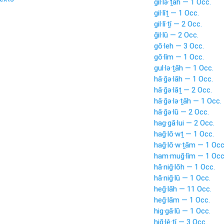
gil·lə·ṯāh — 1 Occ.
gil·lîṯ — 1 Occ.
gil·lî·ṯî — 2 Occ.
ḡil·lū — 2 Occ.
gō·leh — 3 Occ.
gō·lîm — 1 Occ.
gul·lə·ṯāh — 1 Occ.
hā·ḡə·lāh — 1 Occ.
hā·ḡə·lāṯ — 2 Occ.
hā·ḡə·lə·ṯāh — 1 Occ.
hā·ḡə·lū — 2 Occ.
hag·gā·lui — 2 Occ.
haḡ·lō·wṯ — 1 Occ.
haḡ·lō·w·ṯām — 1 Occ
ham·muḡ·lîm — 1 Occ
hă·niḡ·lōh — 1 Occ.
hă·niḡ·lū — 1 Occ.
heḡ·lāh — 11 Occ.
heḡ·lām — 1 Occ.
hig·gā·lū — 1 Occ.
hiḡ·lê·ṯî — 3 Occ.