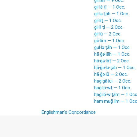
gil·lāh — 9 Occ.
gil·lê·ṯî — 1 Occ.
gil·lə·ṯāh — 1 Occ.
gil·lîṯ — 1 Occ.
gil·lî·ṯî — 2 Occ.
ḡil·lū — 2 Occ.
gō·lîm — 1 Occ.
gul·lə·ṯāh — 1 Occ.
hā·ḡə·lāh — 1 Occ.
hā·ḡə·lāṯ — 2 Occ.
hā·ḡə·lə·ṯāh — 1 Occ.
hā·ḡə·lū — 2 Occ.
hag·gā·lui — 2 Occ.
haḡ·lō·wṯ — 1 Occ.
haḡ·lō·w·ṯām — 1 Occ
ham·muḡ·lîm — 1 Occ
Englishman's Concordance