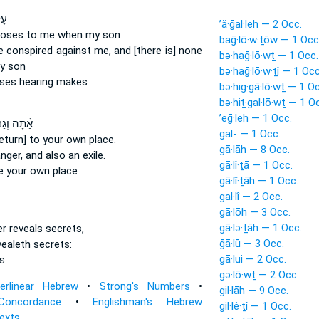
עָל
’ă·ḡal·leh — 2 Occ.
loses
to me when my son
baḡ·lō·w·ṯōw — 1 Occ
ve conspired
against me, and [there is] none
bə·haḡ·lō·wṯ — 1 Occ.
y son
bə·haḡ·lō·w·ṯî — 1 Occ
oses
hearing makes
bə·hig·gā·lō·wṯ — 1 O
bə·hiṯ·gal·lō·wṯ — 1 O
’eḡ·leh — 1 Occ.
אַ֔תָּה וְג
gal- — 1 Occ.
eturn] to your own place.
gā·lāh — 8 Occ.
anger,
and also an exile.
gā·lî·ṯā — 1 Occ.
e
your own place
gā·lî·ṯāh — 1 Occ.
gal·lî — 2 Occ.
gā·lōh — 3 Occ.
gā·lə·ṯāh — 1 Occ.
er
reveals
secrets,
ḡā·lū — 3 Occ.
vealeth
secrets:
gā·lui — 2 Occ.
s
gə·lō·wṯ — 2 Occ.
terlinear Hebrew
•
Strong's Numbers
•
gil·lāh — 9 Occ.
Concordance
•
Englishman's Hebrew
gil·lê·ṯî — 1 Occ.
Texts