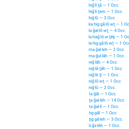
hiḡ·lî·ṯā — 1 Occ.
hiḡ·lî·ṯem — 1 Occ.
hiḡ·lū — 3 Occ.
kə·hig·gā·lō·wṯ — 1 Oc
lə·ḡal·lō·wṯ — 4 Occ.
lə·haḡ·lō·w·ṯêḵ — 1 Oc
lə·hig·gā·lō·wṯ — 1 Oc
mə·ḡal·leh — 2 Occ.
mə·ḡul·lāh — 1 Occ.
niḡ·lāh — 4 Occ.
niḡ·lā·ṯāh — 1 Occ.
niḡ·lê·ṯî — 1 Occ.
niḡ·lō·wṯ — 1 Occ.
niḡ·lū — 2 Occ.
tə·ḡāl — 1 Occ.
ṯə·ḡal·lêh — 14 Occ.
tə·ḡal·lî — 1 Occ.
tig·gāl — 1 Occ.
ṯig·gā·leh — 3 Occ.
ū·ḡə·lêh — 1 Occ.