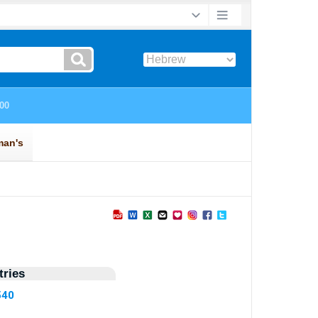
ries
540