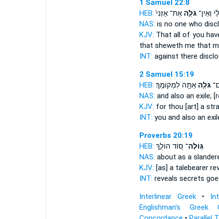
1 Samuel 22:8
HEB:
אֶת־ אָזְנִי֙
גֹּלֶ֤ה
ַ֗י וְאֵין־
NAS:
is no one
who disc
KJV:
That all of you ha
that sheweth
me that m
INT:
against there
discl
2 Samuel 15:19
HEB:
אַתָּ֖ה לִמְקוֹמֶֽךָ׃
גֹּלֶ֥ה
ַם־
NAS:
and also
an exile;
[r
KJV:
for thou [art] a str
INT:
you and also
an exil
Proverbs 20:19
HEB:
סּ֭וֹד הוֹלֵ֣ךְ
גּֽוֹלֶה־
NAS:
about as a slander
KJV:
[as] a talebearer
re
INT:
reveals
secrets goe
Interlinear Greek
•
In
Englishman's Greek 
Concordance
•
Parallel 