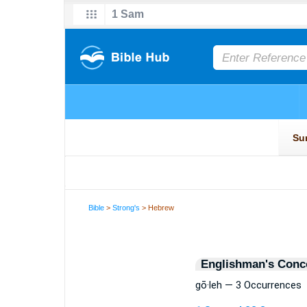
Bible
>
Strong's
> Hebrew
Englishman's Conc
gō·leh — 3 Occurrences