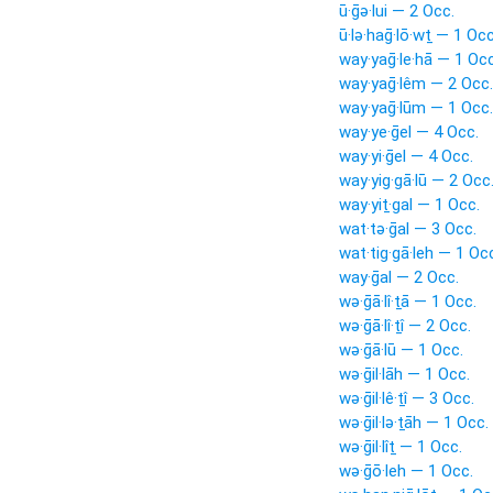
ū·ḡə·lui — 2 Occ.
ū·lə·haḡ·lō·wṯ — 1 Occ
way·yaḡ·le·hā — 1 Occ
way·yaḡ·lêm — 2 Occ.
way·yaḡ·lūm — 1 Occ.
way·ye·ḡel — 4 Occ.
way·yi·ḡel — 4 Occ.
way·yig·gā·lū — 2 Occ
way·yiṯ·gal — 1 Occ.
wat·tə·ḡal — 3 Occ.
wat·tig·gā·leh — 1 Oc
way·ḡal — 2 Occ.
wə·ḡā·lî·ṯā — 1 Occ.
wə·ḡā·lî·ṯî — 2 Occ.
wə·ḡā·lū — 1 Occ.
wə·ḡil·lāh — 1 Occ.
wə·ḡil·lê·ṯî — 3 Occ.
wə·ḡil·lə·ṯāh — 1 Occ.
wə·ḡil·lîṯ — 1 Occ.
wə·ḡō·leh — 1 Occ.