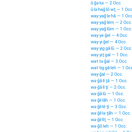
ū·ḡə·lui — 2 Occ.
ū·lə·haḡ·lō·wṯ — 1 Occ
way·yaḡ·le·hā — 1 Occ
way·yaḡ·lêm — 2 Occ.
way·yaḡ·lūm — 1 Occ.
way·ye·ḡel — 4 Occ.
way·yi·ḡel — 4 Occ.
way·yig·gā·lū — 2 Occ
way·yiṯ·gal — 1 Occ.
wat·tə·ḡal — 3 Occ.
wat·tig·gā·leh — 1 Oc
way·ḡal — 2 Occ.
wə·ḡā·lî·ṯā — 1 Occ.
wə·ḡā·lî·ṯî — 2 Occ.
wə·ḡā·lū — 1 Occ.
wə·ḡil·lāh — 1 Occ.
wə·ḡil·lê·ṯî — 3 Occ.
wə·ḡil·lə·ṯāh — 1 Occ.
wə·ḡil·lîṯ — 1 Occ.
wə·ḡō·leh — 1 Occ.