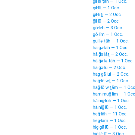
gil·lə·ṯāh — 1 Occ.
gil·lîṯ — 1 Occ.
gil·lî·ṯî — 2 Occ.
ḡil·lū — 2 Occ.
gō·leh — 3 Occ.
gō·lîm — 1 Occ.
gul·lə·ṯāh — 1 Occ.
hā·ḡə·lāh — 1 Occ.
hā·ḡə·lāṯ — 2 Occ.
hā·ḡə·lə·ṯāh — 1 Occ.
hā·ḡə·lū — 2 Occ.
hag·gā·lui — 2 Occ.
haḡ·lō·wṯ — 1 Occ.
haḡ·lō·w·ṯām — 1 Occ
ham·muḡ·lîm — 1 Occ
hă·niḡ·lōh — 1 Occ.
hă·niḡ·lū — 1 Occ.
heḡ·lāh — 11 Occ.
heḡ·lām — 1 Occ.
hig·gā·lū — 1 Occ.
hiḡ·lê·ṯî — 3 Occ.