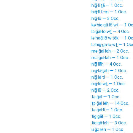
hiḡ·lî·ṯā — 1 Occ.
hiḡ·lî·ṯem — 1 Occ.
hiḡ·lū — 3 Occ.
kə·hig·gā·lō·wṯ — 1 Oc
lə·ḡal·lō·wṯ — 4 Occ.
lə·haḡ·lō·w·ṯêḵ — 1 Oc
lə·hig·gā·lō·wṯ — 1 Oc
mə·ḡal·leh — 2 Occ.
mə·ḡul·lāh — 1 Occ.
niḡ·lāh — 4 Occ.
niḡ·lā·ṯāh — 1 Occ.
niḡ·lê·ṯî — 1 Occ.
niḡ·lō·wṯ — 1 Occ.
niḡ·lū — 2 Occ.
tə·ḡāl — 1 Occ.
ṯə·ḡal·lêh — 14 Occ.
tə·ḡal·lî — 1 Occ.
tig·gāl — 1 Occ.
ṯig·gā·leh — 3 Occ.
ū·ḡə·lêh — 1 Occ.