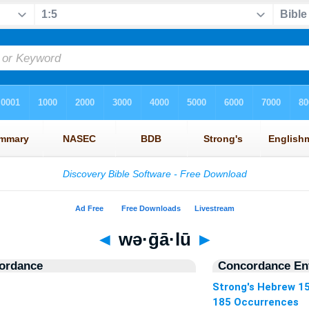
◄
wə·ḡā·lū
►
ordance
Concordance Ent
Strong's Hebrew 1
185 Occurrences