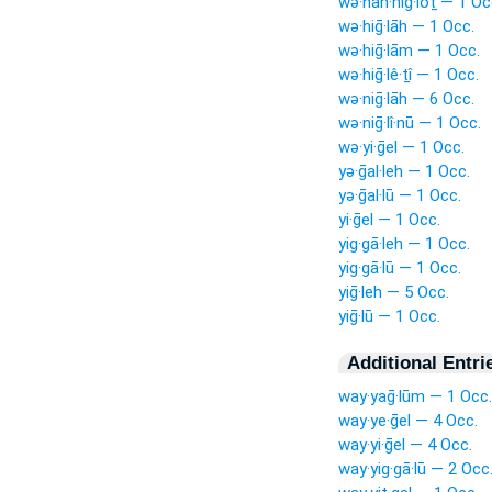
wə·han·niḡ·lōṯ — 1 Oc
wə·hiḡ·lāh — 1 Occ.
wə·hiḡ·lām — 1 Occ.
wə·hiḡ·lê·ṯî — 1 Occ.
wə·niḡ·lāh — 6 Occ.
wə·niḡ·lî·nū — 1 Occ.
wə·yi·ḡel — 1 Occ.
yə·ḡal·leh — 1 Occ.
yə·ḡal·lū — 1 Occ.
yi·ḡel — 1 Occ.
yig·gā·leh — 1 Occ.
yig·gā·lū — 1 Occ.
yiḡ·leh — 5 Occ.
yiḡ·lū — 1 Occ.
Additional Entri
way·yaḡ·lūm — 1 Occ.
way·ye·ḡel — 4 Occ.
way·yi·ḡel — 4 Occ.
way·yig·gā·lū — 2 Occ