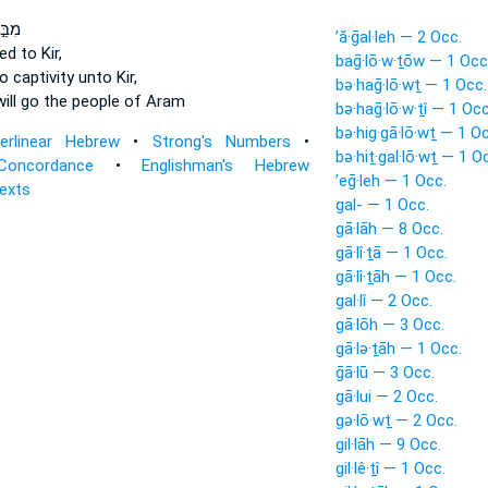
מִבֵּ
’ă·ḡal·leh — 2 Occ.
led
to Kir,
baḡ·lō·w·ṯōw — 1 Occ
to captivity
unto Kir,
bə·haḡ·lō·wṯ — 1 Occ.
will go
the people of Aram
bə·haḡ·lō·w·ṯî — 1 Occ
bə·hig·gā·lō·wṯ — 1 O
terlinear Hebrew
•
Strong's Numbers
•
bə·hiṯ·gal·lō·wṯ — 1 O
Concordance
•
Englishman's Hebrew
’eḡ·leh — 1 Occ.
Texts
gal- — 1 Occ.
gā·lāh — 8 Occ.
gā·lî·ṯā — 1 Occ.
gā·lî·ṯāh — 1 Occ.
gal·lî — 2 Occ.
gā·lōh — 3 Occ.
gā·lə·ṯāh — 1 Occ.
ḡā·lū — 3 Occ.
gā·lui — 2 Occ.
gə·lō·wṯ — 2 Occ.
gil·lāh — 9 Occ.
gil·lê·ṯî — 1 Occ.