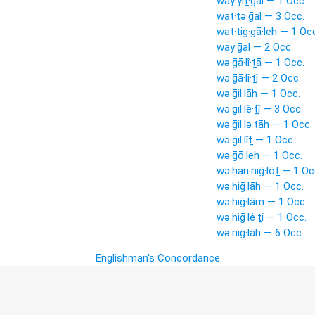
way·yiṯ·gal — 1 Occ.
wat·tə·ḡal — 3 Occ.
wat·tig·gā·leh — 1 Oc
way·ḡal — 2 Occ.
wə·ḡā·lî·ṯā — 1 Occ.
wə·ḡā·lî·ṯî — 2 Occ.
wə·ḡil·lāh — 1 Occ.
wə·ḡil·lê·ṯî — 3 Occ.
wə·ḡil·lə·ṯāh — 1 Occ.
wə·ḡil·lîṯ — 1 Occ.
wə·ḡō·leh — 1 Occ.
wə·han·niḡ·lōṯ — 1 Oc
wə·hiḡ·lāh — 1 Occ.
wə·hiḡ·lām — 1 Occ.
wə·hiḡ·lê·ṯî — 1 Occ.
wə·niḡ·lāh — 6 Occ.
Englishman's Concordance