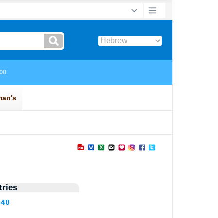
ries
540