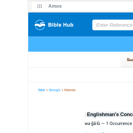
Bible
>
Strong's
> Hebrew
Englishman's Conc
wə·ḡā·lū — 1 Occurrence