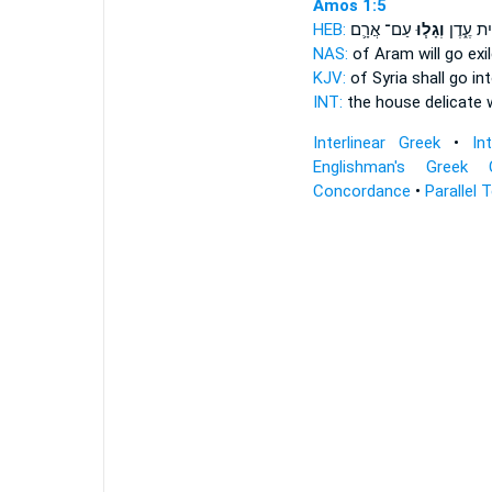
Amos 1:5
HEB:
עַם־ אֲרָ֛ם
וְגָל֧וּ
֣ית עֶ֑דֶן
NAS:
of Aram
will go exi
KJV:
of Syria
shall go in
INT:
the house delicate
Interlinear Greek
•
In
Englishman's Greek 
Concordance
•
Parallel 