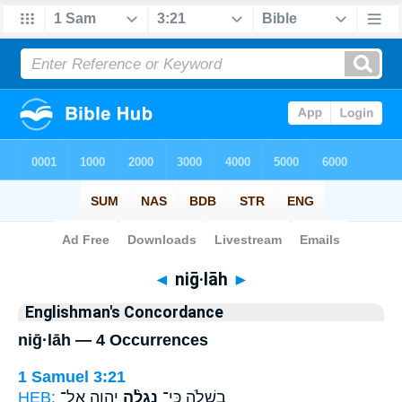
Bible
>
Strong's
> Hebrew
◄
niḡ·lāh
►
Englishman's Concordance
niḡ·lāh — 4 Occurrences
1 Samuel 3:21
HEB:
יְהוָ֧ה אֶל־
נִגְלָ֨ה
בְשִׁלֹ֑ה כִּֽי־