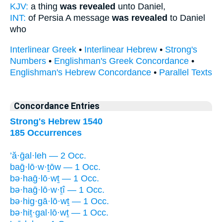
KJV:
a thing
was revealed
unto Daniel,
INT:
of Persia A message
was revealed
to Daniel
who
Interlinear Greek
•
Interlinear Hebrew
•
Strong's
Numbers
•
Englishman's Greek Concordance
•
Englishman's Hebrew Concordance
•
Parallel Texts
Concordance Entries
Strong's Hebrew 1540
185 Occurrences
’ă·ḡal·leh — 2 Occ.
baḡ·lō·w·ṯōw — 1 Occ.
bə·haḡ·lō·wṯ — 1 Occ.
bə·haḡ·lō·w·ṯî — 1 Occ.
bə·hig·gā·lō·wṯ — 1 Occ.
bə·hiṯ·gal·lō·wṯ — 1 Occ.