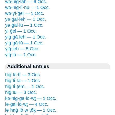
wə·niḡ·lāh — 6 Occ.
wə·niḡ·lî·nū — 1 Occ.
wə·yi·ḡel — 1 Occ.
yə·ḡal·leh — 1 Occ.
yə·ḡal·lū — 1 Occ.
yi·ḡel — 1 Occ.
yig·gā·leh — 1 Occ.
yig·gā·lū — 1 Occ.
yiḡ·leh — 5 Occ.
yiḡ·lū — 1 Occ.
Additional Entries
hiḡ·lê·ṯî — 3 Occ.
hiḡ·lî·ṯā — 1 Occ.
hiḡ·lî·ṯem — 1 Occ.
hiḡ·lū — 3 Occ.
kə·hig·gā·lō·wṯ — 1 Occ.
lə·ḡal·lō·wṯ — 4 Occ.
lə·haḡ·lō·w·ṯêḵ — 1 Occ.