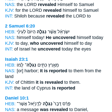
NAS:
the LORD
revealed
Himself to Samuel
KJV:
for the LORD
revealed
himself to Samuel
INT:
Shiloh because
revealed
the LORD to
2 Samuel 6:20
HEB:
הַיּוֹם֙ לְעֵינֵ֨י
נִגְלָ֤ה
יִשְׂרָאֵ֗ל אֲשֶׁ֨ר
NAS:
himself today!
He uncovered
himself today
KJV:
to day,
who uncovered
himself to day
INT:
of Israel he
uncovered
today the eyes
Isaiah 23:1
HEB:
לָֽמוֹ׃
נִגְלָה־
מֵאֶ֥רֶץ כִּתִּ֖ים
NAS:
[or] harbor;
It is reported
to them from the
land
KJV:
of Chittim
it is revealed
to them.
INT:
the land of Cyprus
is reported
Daniel 10:1
HEB:
לְדָֽנִיֵּ֔אל אֲשֶׁר־
נִגְלָ֣ה
פָּרַ֔ס דָּבָר֙
NAS:
a message
was revealed
to Daniel,