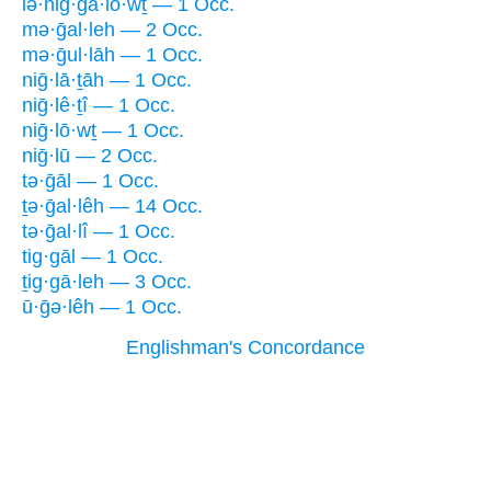
lə·hig·gā·lō·wṯ — 1 Occ.
mə·ḡal·leh — 2 Occ.
mə·ḡul·lāh — 1 Occ.
niḡ·lā·ṯāh — 1 Occ.
niḡ·lê·ṯî — 1 Occ.
niḡ·lō·wṯ — 1 Occ.
niḡ·lū — 2 Occ.
tə·ḡāl — 1 Occ.
ṯə·ḡal·lêh — 14 Occ.
tə·ḡal·lî — 1 Occ.
tig·gāl — 1 Occ.
ṯig·gā·leh — 3 Occ.
ū·ḡə·lêh — 1 Occ.
Englishman's Concordance