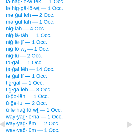
lə·haḡ·lō·w·ṯêḵ — 1 Occ.
lə·hig·gā·lō·wṯ — 1 Occ.
mə·ḡal·leh — 2 Occ.
mə·ḡul·lāh — 1 Occ.
niḡ·lāh — 4 Occ.
niḡ·lā·ṯāh — 1 Occ.
niḡ·lê·ṯî — 1 Occ.
niḡ·lō·wṯ — 1 Occ.
niḡ·lū — 2 Occ.
tə·ḡāl — 1 Occ.
ṯə·ḡal·lêh — 14 Occ.
tə·ḡal·lî — 1 Occ.
tig·gāl — 1 Occ.
ṯig·gā·leh — 3 Occ.
ū·ḡə·lêh — 1 Occ.
ū·ḡə·lui — 2 Occ.
ū·lə·haḡ·lō·wṯ — 1 Occ.
way·yaḡ·le·hā — 1 Occ.
way·yaḡ·lêm — 2 Occ.
way·yaḡ·lūm — 1 Occ.