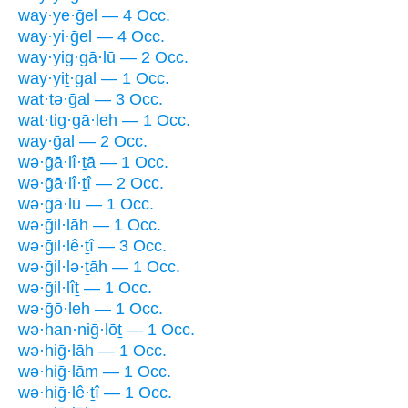
way·ye·ḡel — 4 Occ.
way·yi·ḡel — 4 Occ.
way·yig·gā·lū — 2 Occ.
way·yiṯ·gal — 1 Occ.
wat·tə·ḡal — 3 Occ.
wat·tig·gā·leh — 1 Occ.
way·ḡal — 2 Occ.
wə·ḡā·lî·ṯā — 1 Occ.
wə·ḡā·lî·ṯî — 2 Occ.
wə·ḡā·lū — 1 Occ.
wə·ḡil·lāh — 1 Occ.
wə·ḡil·lê·ṯî — 3 Occ.
wə·ḡil·lə·ṯāh — 1 Occ.
wə·ḡil·lîṯ — 1 Occ.
wə·ḡō·leh — 1 Occ.
wə·han·niḡ·lōṯ — 1 Occ.
wə·hiḡ·lāh — 1 Occ.
wə·hiḡ·lām — 1 Occ.
wə·hiḡ·lê·ṯî — 1 Occ.