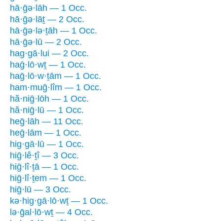
hā·ḡə·lāh — 1 Occ.
hā·ḡə·lāṯ — 2 Occ.
hā·ḡə·lə·ṯāh — 1 Occ.
hā·ḡə·lū — 2 Occ.
hag·gā·lui — 2 Occ.
haḡ·lō·wṯ — 1 Occ.
haḡ·lō·w·ṯām — 1 Occ.
ham·muḡ·lîm — 1 Occ.
hă·niḡ·lōh — 1 Occ.
hă·niḡ·lū — 1 Occ.
heḡ·lāh — 11 Occ.
heḡ·lām — 1 Occ.
hig·gā·lū — 1 Occ.
hiḡ·lê·ṯî — 3 Occ.
hiḡ·lî·ṯā — 1 Occ.
hiḡ·lî·ṯem — 1 Occ.
hiḡ·lū — 3 Occ.
kə·hig·gā·lō·wṯ — 1 Occ.
lə·ḡal·lō·wṯ — 4 Occ.