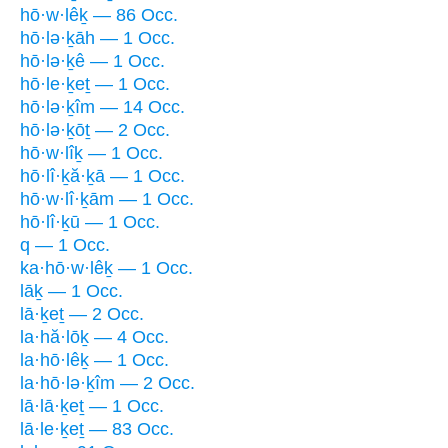
hō·w·lêḵ — 86 Occ.
hō·lə·ḵāh — 1 Occ.
hō·lə·ḵê — 1 Occ.
hō·le·ḵeṯ — 1 Occ.
hō·lə·ḵîm — 14 Occ.
hō·lə·ḵōṯ — 2 Occ.
hō·w·lîḵ — 1 Occ.
hō·lî·ḵă·ḵā — 1 Occ.
hō·w·lî·ḵām — 1 Occ.
hō·lî·ḵū — 1 Occ.
q — 1 Occ.
ka·hō·w·lêḵ — 1 Occ.
lāḵ — 1 Occ.
lā·ḵeṯ — 2 Occ.
la·hă·lōḵ — 4 Occ.
la·hō·lêḵ — 1 Occ.
la·hō·lə·ḵîm — 2 Occ.
lā·lā·ḵeṯ — 1 Occ.
lā·le·ḵeṯ — 83 Occ.