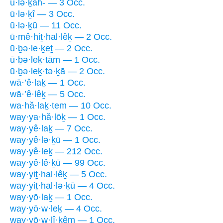
ū·lə·ḵāh- — 3 Occ.
ū·lə·ḵî — 3 Occ.
ū·lə·ḵū — 11 Occ.
ū·mê·hiṯ·hal·lêḵ — 2 Occ.
ū·ḇə·le·ḵeṯ — 2 Occ.
ū·ḇə·leḵ·tām — 1 Occ.
ū·ḇə·leḵ·tə·ḵā — 2 Occ.
wā·’ê·laḵ — 1 Occ.
wā·’ê·lêḵ — 5 Occ.
wa·hă·laḵ·tem — 10 Occ.
way·ya·hă·lōḵ — 1 Occ.
way·yê·laḵ — 7 Occ.
way·yê·lə·ḵū — 1 Occ.
way·yê·leḵ — 212 Occ.
way·yê·lê·ḵū — 99 Occ.
way·yiṯ·hal·lêḵ — 5 Occ.
way·yiṯ·hal·lə·ḵū — 4 Occ.
way·yō·laḵ — 1 Occ.
way·yō·w·leḵ — 4 Occ.
way·yō·w·lî·ḵêm — 1 Occ.