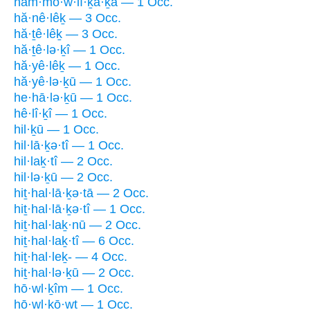
ham·mō·w·lî·ḵă·ḵā — 1 Occ.
hă·nê·lêḵ — 3 Occ.
hă·ṯê·lêḵ — 3 Occ.
hă·ṯê·lə·ḵî — 1 Occ.
hă·yê·lêḵ — 1 Occ.
hă·yê·lə·ḵū — 1 Occ.
he·hā·lə·ḵū — 1 Occ.
hê·lî·ḵî — 1 Occ.
hil·ḵū — 1 Occ.
hil·lā·ḵə·tî — 1 Occ.
hil·laḵ·tî — 2 Occ.
hil·lə·ḵū — 2 Occ.
hiṯ·hal·lā·ḵə·tā — 2 Occ.
hiṯ·hal·lā·ḵə·tî — 1 Occ.
hiṯ·hal·laḵ·nū — 2 Occ.
hiṯ·hal·laḵ·tî — 6 Occ.
hiṯ·hal·leḵ- — 4 Occ.
hiṯ·hal·lə·ḵū — 2 Occ.
hō·wl·ḵîm — 1 Occ.
hō·wl·ḵō·wṯ — 1 Occ.