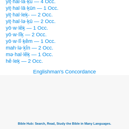
yiṯ·hal·lā·ḵū — 4 Occ.
yiṯ·hal·lā·ḵūn — 1 Occ.
yiṯ·hal·leḵ- — 2 Occ.
yiṯ·hal·lə·ḵū — 2 Occ.
yō·w·lêḵ — 1 Occ.
yō·w·lîḵ — 2 Occ.
yō·w·lî·ḵêm — 1 Occ.
mah·lə·ḵîn — 2 Occ.
mə·hal·lêḵ — 1 Occ.
hê·leḵ — 2 Occ.
Englishman's Concordance