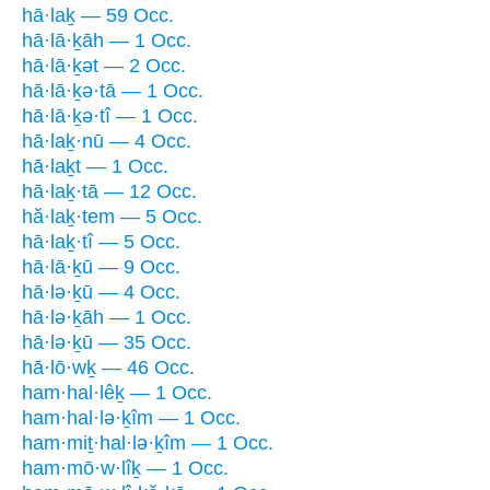
hā·laḵ — 59 Occ.
hā·lā·ḵāh — 1 Occ.
hā·lā·ḵət — 2 Occ.
hā·lā·ḵə·tā — 1 Occ.
hā·lā·ḵə·tî — 1 Occ.
hā·laḵ·nū — 4 Occ.
hā·laḵt — 1 Occ.
hā·laḵ·tā — 12 Occ.
hă·laḵ·tem — 5 Occ.
hā·laḵ·tî — 5 Occ.
hā·lā·ḵū — 9 Occ.
hā·lə·ḵū — 4 Occ.
hā·lə·ḵāh — 1 Occ.
hā·lə·ḵū — 35 Occ.
hā·lō·wḵ — 46 Occ.
ham·hal·lêḵ — 1 Occ.
ham·hal·lə·ḵîm — 1 Occ.
ham·miṯ·hal·lə·ḵîm — 1 Occ.
ham·mō·w·lîḵ — 1 Occ.