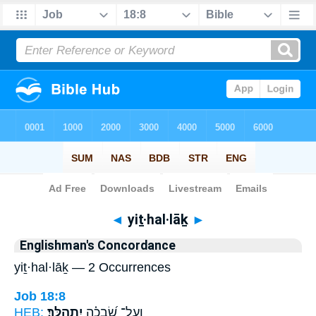
Bible
>
Strong's
> Hebrew
◄
yiṯ·hal·lāḵ
►
Englishman's Concordance
yiṯ·hal·lāḵ — 2 Occurrences
Job 18:8
HEB:
יִתְהַלָּֽךְ׃
וְעַל־ שְׂ֝בָכָ֗ה