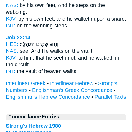
NAS:
by his own feet,
And he steps
on the
webbing.
KJV:
by his own feet,
and he walketh
upon a snare.
INT:
on the webbing
steps
Job 22:14
HEB:
יִתְהַלָּֽךְ׃
וְח֥וּג שָׁ֝מַ֗יִם
NAS:
see;
And He walks
on the vault
KJV:
to him, that he seeth
not; and he walketh
in
the circuit
INT:
the vault of heaven
walks
Interlinear Greek
•
Interlinear Hebrew
•
Strong's
Numbers
•
Englishman's Greek Concordance
•
Englishman's Hebrew Concordance
•
Parallel Texts
Concordance Entries
Strong's Hebrew 1980