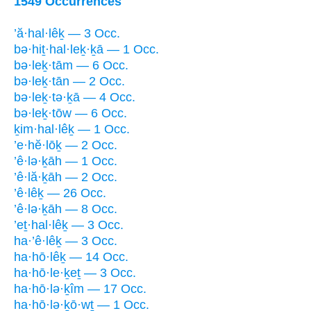
1549 Occurrences
’ă·hal·lêḵ — 3 Occ.
bə·hiṯ·hal·leḵ·ḵā — 1 Occ.
bə·leḵ·tām — 6 Occ.
bə·leḵ·tān — 2 Occ.
bə·leḵ·tə·ḵā — 4 Occ.
bə·leḵ·tōw — 6 Occ.
ḵim·hal·lêḵ — 1 Occ.
’e·hĕ·lōḵ — 2 Occ.
’ê·lə·ḵāh — 1 Occ.
’ê·lă·ḵāh — 2 Occ.
’ê·lêḵ — 26 Occ.
’ê·lə·ḵāh — 8 Occ.
’eṯ·hal·lêḵ — 3 Occ.
ha·’ê·lêḵ — 3 Occ.
ha·hō·lêḵ — 14 Occ.
ha·hō·le·ḵeṯ — 3 Occ.
ha·hō·lə·ḵîm — 17 Occ.
ha·hō·lə·ḵō·wṯ — 1 Occ.