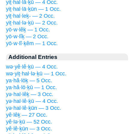
yiṯ·hal·lā·ḵū — 4 Occ.
yiṯ·hal·lā·ḵūn — 1 Occ.
yiṯ·hal·leḵ- — 2 Occ.
yiṯ·hal·lə·ḵū — 2 Occ.
yō·w·lêḵ — 1 Occ.
yō·w·lîḵ — 2 Occ.
yō·w·lî·ḵêm — 1 Occ.
Additional Entries
wə·yê·lê·ḵū — 4 Occ.
wə·yiṯ·hal·lə·ḵū — 1 Occ.
ya·hă·lōḵ — 5 Occ.
ya·hă·lō·ḵū — 1 Occ.
yə·hal·lêḵ — 3 Occ.
yə·hal·lê·ḵū — 4 Occ.
yə·hal·lê·ḵūn — 3 Occ.
yê·lêḵ — 27 Occ.
yê·lə·ḵū — 52 Occ.
yê·lê·ḵūn — 3 Occ.