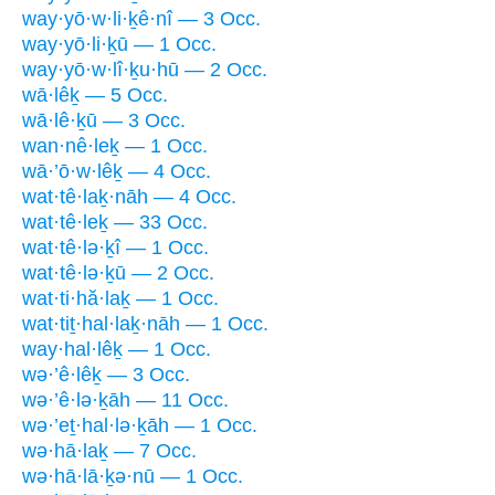
way·yō·w·li·ḵê·nî — 3 Occ.
way·yō·li·ḵū — 1 Occ.
way·yō·w·lî·ḵu·hū — 2 Occ.
wā·lêḵ — 5 Occ.
wā·lê·ḵū — 3 Occ.
wan·nê·leḵ — 1 Occ.
wā·’ō·w·lêḵ — 4 Occ.
wat·tê·laḵ·nāh — 4 Occ.
wat·tê·leḵ — 33 Occ.
wat·tê·lə·ḵî — 1 Occ.
wat·tê·lə·ḵū — 2 Occ.
wat·ti·hă·laḵ — 1 Occ.
wat·tiṯ·hal·laḵ·nāh — 1 Occ.
way·hal·lêḵ — 1 Occ.
wə·’ê·lêḵ — 3 Occ.
wə·’ê·lə·ḵāh — 11 Occ.
wə·’eṯ·hal·lə·ḵāh — 1 Occ.
wə·hā·laḵ — 7 Occ.
wə·hā·lā·ḵə·nū — 1 Occ.