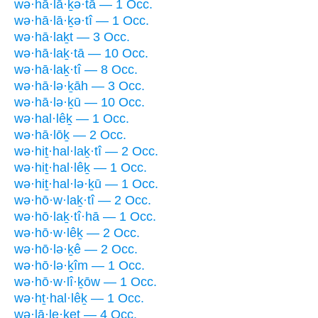
wə·hā·lā·ḵə·tā — 1 Occ.
wə·hā·lā·ḵə·tî — 1 Occ.
wə·hā·laḵt — 3 Occ.
wə·hā·laḵ·tā — 10 Occ.
wə·hā·laḵ·tî — 8 Occ.
wə·hā·lə·ḵāh — 3 Occ.
wə·hā·lə·ḵū — 10 Occ.
wə·hal·lêḵ — 1 Occ.
wə·hā·lōḵ — 2 Occ.
wə·hiṯ·hal·laḵ·tî — 2 Occ.
wə·hiṯ·hal·lêḵ — 1 Occ.
wə·hiṯ·hal·lə·ḵū — 1 Occ.
wə·hō·w·laḵ·tî — 2 Occ.
wə·hō·laḵ·tî·hā — 1 Occ.
wə·hō·w·lêḵ — 2 Occ.
wə·hō·lə·ḵê — 2 Occ.
wə·hō·lə·ḵîm — 1 Occ.
wə·hō·w·lî·ḵōw — 1 Occ.
wə·hṯ·hal·lêḵ — 1 Occ.
wə·lā·le·ḵeṯ — 4 Occ.