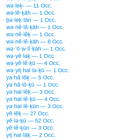
wə·leḵ- — 11 Occ.
wə·lê·ḵāh — 1 Occ.
ḇə·leḵ·tān — 1 Occ.
wə·nê·lă·ḵāh — 1 Occ.
wə·nê·lêḵ — 1 Occ.
wə·nê·lê·ḵāh — 8 Occ.
wə·’ō·w·lî·ḵāh — 1 Occ.
wə·yê·laḵ — 1 Occ.
wə·yê·lê·ḵū — 4 Occ.
wə·yiṯ·hal·lə·ḵū — 1 Occ.
ya·hă·lōḵ — 5 Occ.
ya·hă·lō·ḵū — 1 Occ.
yə·hal·lêḵ — 3 Occ.
yə·hal·lê·ḵū — 4 Occ.
yə·hal·lê·ḵūn — 3 Occ.
yê·lêḵ — 27 Occ.
yê·lə·ḵū — 52 Occ.
yê·lê·ḵūn — 3 Occ.
yiṯ·hal·lāḵ — 2 Occ.