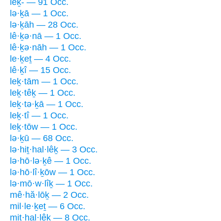
leḵ- — 91 Occ.
lə·ḵā — 1 Occ.
lə·ḵāh — 28 Occ.
lê·ḵə·nā — 1 Occ.
lê·ḵə·nāh — 1 Occ.
le·ḵeṯ — 4 Occ.
lê·ḵî — 15 Occ.
leḵ·tām — 1 Occ.
leḵ·têḵ — 1 Occ.
leḵ·tə·ḵā — 1 Occ.
leḵ·tî — 1 Occ.
leḵ·tōw — 1 Occ.
lə·ḵū — 68 Occ.
lə·hiṯ·hal·lêḵ — 3 Occ.
lə·hō·lə·ḵê — 1 Occ.
lə·hō·lî·ḵōw — 1 Occ.
lə·mō·w·lîḵ — 1 Occ.
mê·hă·lōḵ — 2 Occ.
mil·le·ḵeṯ — 6 Occ.
miṯ·hal·lêḵ — 8 Occ.