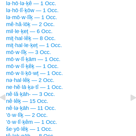
lə·hō·lə·ḵê — 1 Occ.
lə·hō·lî·ḵōw — 1 Occ.
lə·mō·w·lîḵ — 1 Occ.
mê·hă·lōḵ — 2 Occ.
mil·le·ḵeṯ — 6 Occ.
miṯ·hal·lêḵ — 8 Occ.
miṯ·hal·le·ḵeṯ — 1 Occ.
mō·w·lîḵ — 3 Occ.
mō·w·lî·ḵām — 1 Occ.
mō·w·lî·ḵêḵ — 1 Occ.
mō·w·li·ḵō·wṯ — 1 Occ.
nə·hal·lêḵ — 2 Occ.
ne·hĕ·lā·ḵə·tî — 1 Occ.
nê·lă·ḵāh- — 3 Occ.
nê·lêḵ — 15 Occ.
nê·lə·ḵāh — 11 Occ.
’ō·w·lîḵ — 2 Occ.
’ō·w·lî·ḵêm — 1 Occ.
še·yō·lêḵ — 1 Occ.
tê·laḵ·nāh — 8 Occ.