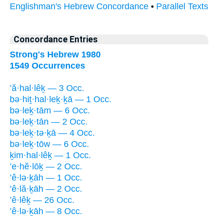
Englishman's Hebrew Concordance
•
Parallel Texts
Concordance Entries
Strong's Hebrew 1980
1549 Occurrences
’ă·hal·lêḵ — 3 Occ.
bə·hiṯ·hal·leḵ·ḵā — 1 Occ.
bə·leḵ·tām — 6 Occ.
bə·leḵ·tān — 2 Occ.
bə·leḵ·tə·ḵā — 4 Occ.
bə·leḵ·tōw — 6 Occ.
ḵim·hal·lêḵ — 1 Occ.
’e·hĕ·lōḵ — 2 Occ.
’ê·lə·ḵāh — 1 Occ.
’ê·lă·ḵāh — 2 Occ.
’ê·lêḵ — 26 Occ.
’ê·lə·ḵāh — 8 Occ.