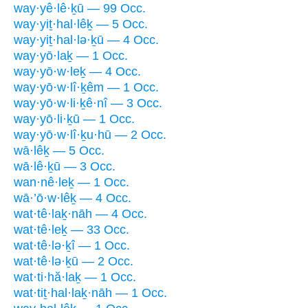
way·yê·lê·ḵū — 99 Occ.
way·yiṯ·hal·lêḵ — 5 Occ.
way·yiṯ·hal·lə·ḵū — 4 Occ.
way·yō·laḵ — 1 Occ.
way·yō·w·leḵ — 4 Occ.
way·yō·w·lî·ḵêm — 1 Occ.
way·yō·w·li·ḵê·nî — 3 Occ.
way·yō·li·ḵū — 1 Occ.
way·yō·w·lî·ḵu·hū — 2 Occ.
wā·lêḵ — 5 Occ.
wā·lê·ḵū — 3 Occ.
wan·nê·leḵ — 1 Occ.
wā·’ō·w·lêḵ — 4 Occ.
wat·tê·laḵ·nāh — 4 Occ.
wat·tê·leḵ — 33 Occ.
wat·tê·lə·ḵî — 1 Occ.
wat·tê·lə·ḵū — 2 Occ.
wat·ti·hă·laḵ — 1 Occ.
wat·tiṯ·hal·laḵ·nāh — 1 Occ.