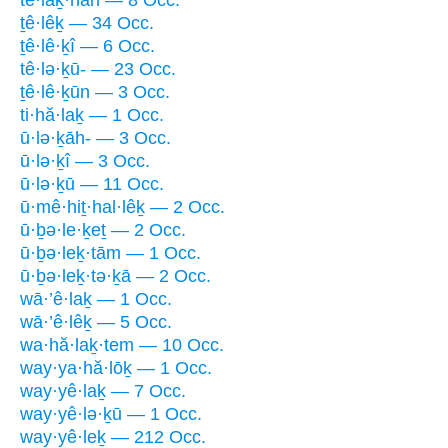
ṯê·lêḵ — 34 Occ.
ṯê·lê·ḵî — 6 Occ.
tê·lə·ḵū- — 23 Occ.
ṯê·lê·ḵūn — 3 Occ.
ti·hă·laḵ — 1 Occ.
ū·lə·ḵāh- — 3 Occ.
ū·lə·ḵî — 3 Occ.
ū·lə·ḵū — 11 Occ.
ū·mê·hiṯ·hal·lêḵ — 2 Occ.
ū·ḇə·le·ḵeṯ — 2 Occ.
ū·ḇə·leḵ·tām — 1 Occ.
ū·ḇə·leḵ·tə·ḵā — 2 Occ.
wā·’ê·laḵ — 1 Occ.
wā·’ê·lêḵ — 5 Occ.
wa·hă·laḵ·tem — 10 Occ.
way·ya·hă·lōḵ — 1 Occ.
way·yê·laḵ — 7 Occ.
way·yê·lə·ḵū — 1 Occ.
way·yê·leḵ — 212 Occ.