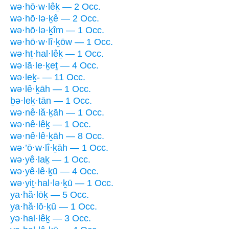
wə·hō·w·lêḵ — 2 Occ.
wə·hō·lə·ḵê — 2 Occ.
wə·hō·lə·ḵîm — 1 Occ.
wə·hō·w·lî·ḵōw — 1 Occ.
wə·hṯ·hal·lêḵ — 1 Occ.
wə·lā·le·ḵeṯ — 4 Occ.
wə·leḵ- — 11 Occ.
wə·lê·ḵāh — 1 Occ.
ḇə·leḵ·tān — 1 Occ.
wə·nê·lă·ḵāh — 1 Occ.
wə·nê·lêḵ — 1 Occ.
wə·nê·lê·ḵāh — 8 Occ.
wə·’ō·w·lî·ḵāh — 1 Occ.
wə·yê·laḵ — 1 Occ.
wə·yê·lê·ḵū — 4 Occ.
wə·yiṯ·hal·lə·ḵū — 1 Occ.
ya·hă·lōḵ — 5 Occ.
ya·hă·lō·ḵū — 1 Occ.
yə·hal·lêḵ — 3 Occ.