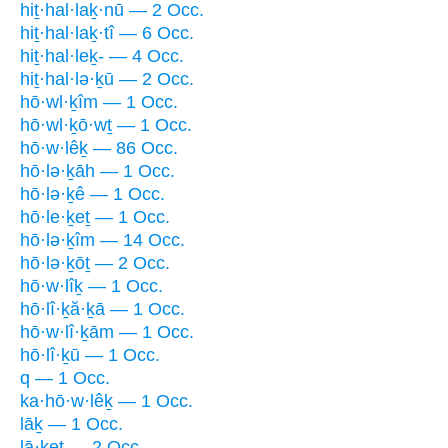
hiṯ·hal·laḵ·nū — 2 Occ.
hiṯ·hal·laḵ·tî — 6 Occ.
hiṯ·hal·leḵ- — 4 Occ.
hiṯ·hal·lə·ḵū — 2 Occ.
hō·wl·ḵîm — 1 Occ.
hō·wl·ḵō·wṯ — 1 Occ.
hō·w·lêḵ — 86 Occ.
hō·lə·ḵāh — 1 Occ.
hō·lə·ḵê — 1 Occ.
hō·le·ḵeṯ — 1 Occ.
hō·lə·ḵîm — 14 Occ.
hō·lə·ḵōṯ — 2 Occ.
hō·w·lîḵ — 1 Occ.
hō·lî·ḵă·ḵā — 1 Occ.
hō·w·lî·ḵām — 1 Occ.
hō·lî·ḵū — 1 Occ.
q — 1 Occ.
ka·hō·w·lêḵ — 1 Occ.
lāḵ — 1 Occ.
lā·ḵeṯ — 2 Occ.