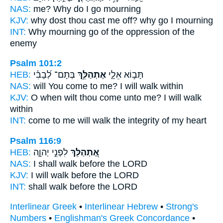
NAS:
me? Why
do I go
mourning
KJV:
why dost thou cast me off?
why go
I mourning
INT:
Why mourning
go
of the oppression of the
enemy
Psalm 101:2
HEB:
בְּתָם־ לְ֝בָבִ֗י
אֶתְהַלֵּ֥ךְ
תָּב֣וֹא אֵלָ֑י
NAS:
will You come
to me? I will walk
within
KJV:
O when wilt thou come
unto me? I will walk
within
INT:
come to me
will walk
the integrity of my heart
Psalm 116:9
HEB:
לִפְנֵ֣י יְהוָ֑ה
אֶ֭תְהַלֵּךְ
NAS:
I shall walk
before the LORD
KJV:
I will walk
before the LORD
INT:
shall walk
before the LORD
Interlinear Greek
•
Interlinear Hebrew
•
Strong's
Numbers
•
Englishman's Greek Concordance
•