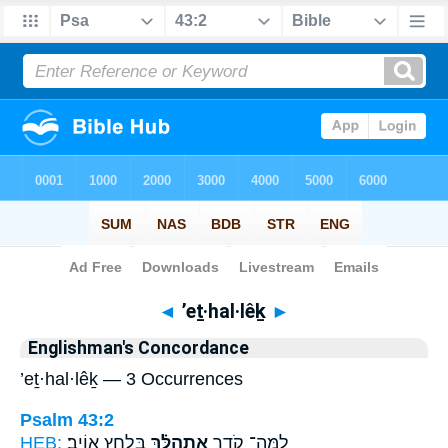
Bible
>
Strong's
> Hebrew
◄
’eṯ·hal·lêḵ
►
Englishman's Concordance
’eṯ·hal·lêḵ — 3 Occurrences
Psalm 43:2
HEB:
בְּלַ֣חַץ אוֹיֵֽב׃
אֶתְהַלֵּ֗ךְ
לָֽמָּה־ קֹדֵ֥ר