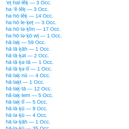
’eṯ·hal·lêḵ — 3 Occ.
ha·’ê·lêḵ — 3 Occ.
ha·hō·lêḵ — 14 Occ.
ha·hō·le·ḵeṯ — 3 Occ.
ha·hō·lə·ḵîm — 17 Occ.
ha·hō·lə·ḵō·wṯ — 1 Occ.
hā·laḵ — 59 Occ.
hā·lā·ḵāh — 1 Occ.
hā·lā·ḵət — 2 Occ.
hā·lā·ḵə·tā — 1 Occ.
hā·lā·ḵə·tî — 1 Occ.
hā·laḵ·nū — 4 Occ.
hā·laḵt — 1 Occ.
hā·laḵ·tā — 12 Occ.
hă·laḵ·tem — 5 Occ.
hā·laḵ·tî — 5 Occ.
hā·lā·ḵū — 9 Occ.
hā·lə·ḵū — 4 Occ.
hā·lə·ḵāh — 1 Occ.
hā·lə·ḵū — 35 Occ.