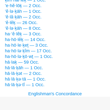
’e·hĕ·lōḵ — 2 Occ.
’ê·lə·ḵāh — 1 Occ.
’ê·lă·ḵāh — 2 Occ.
’ê·lêḵ — 26 Occ.
’ê·lə·ḵāh — 8 Occ.
ha·’ê·lêḵ — 3 Occ.
ha·hō·lêḵ — 14 Occ.
ha·hō·le·ḵeṯ — 3 Occ.
ha·hō·lə·ḵîm — 17 Occ.
ha·hō·lə·ḵō·wṯ — 1 Occ.
hā·laḵ — 59 Occ.
hā·lā·ḵāh — 1 Occ.
hā·lā·ḵət — 2 Occ.
hā·lā·ḵə·tā — 1 Occ.
hā·lā·ḵə·tî — 1 Occ.
Englishman's Concordance