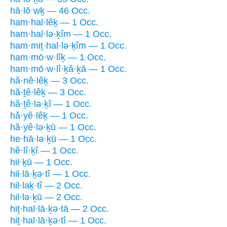
hā·lō·wḵ — 46 Occ.
ham·hal·lêḵ — 1 Occ.
ham·hal·lə·ḵîm — 1 Occ.
ham·miṯ·hal·lə·ḵîm — 1 Occ.
ham·mō·w·lîḵ — 1 Occ.
ham·mō·w·lî·ḵă·ḵā — 1 Occ.
hă·nê·lêḵ — 3 Occ.
hă·ṯê·lêḵ — 3 Occ.
hă·ṯê·lə·ḵî — 1 Occ.
hă·yê·lêḵ — 1 Occ.
hă·yê·lə·ḵū — 1 Occ.
he·hā·lə·ḵū — 1 Occ.
hê·lî·ḵî — 1 Occ.
hil·ḵū — 1 Occ.
hil·lā·ḵə·tî — 1 Occ.
hil·laḵ·tî — 2 Occ.
hil·lə·ḵū — 2 Occ.
hiṯ·hal·lā·ḵə·tā — 2 Occ.
hiṯ·hal·lā·ḵə·tî — 1 Occ.