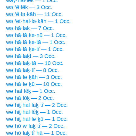
way·hal·lêḵ — 1 Occ.
wə·’ê·lêḵ — 3 Occ.
wə·’ê·lə·ḵāh — 11 Occ.
wə·’eṯ·hal·lə·ḵāh — 1 Occ.
wə·hā·laḵ — 7 Occ.
wə·hā·lā·ḵə·nū — 1 Occ.
wə·hā·lā·ḵə·tā — 1 Occ.
wə·hā·lā·ḵə·tî — 1 Occ.
wə·hā·laḵt — 3 Occ.
wə·hā·laḵ·tā — 10 Occ.
wə·hā·laḵ·tî — 8 Occ.
wə·hā·lə·ḵāh — 3 Occ.
wə·hā·lə·ḵū — 10 Occ.
wə·hal·lêḵ — 1 Occ.
wə·hā·lōḵ — 2 Occ.
wə·hiṯ·hal·laḵ·tî — 2 Occ.
wə·hiṯ·hal·lêḵ — 1 Occ.
wə·hiṯ·hal·lə·ḵū — 1 Occ.
wə·hō·w·laḵ·tî — 2 Occ.
wə·hō·laḵ·tî·hā — 1 Occ.