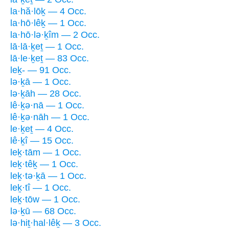
la·hă·lōḵ — 4 Occ.
la·hō·lêḵ — 1 Occ.
la·hō·lə·ḵîm — 2 Occ.
lā·lā·ḵeṯ — 1 Occ.
lā·le·ḵeṯ — 83 Occ.
leḵ- — 91 Occ.
lə·ḵā — 1 Occ.
lə·ḵāh — 28 Occ.
lê·ḵə·nā — 1 Occ.
lê·ḵə·nāh — 1 Occ.
le·ḵeṯ — 4 Occ.
lê·ḵî — 15 Occ.
leḵ·tām — 1 Occ.
leḵ·têḵ — 1 Occ.
leḵ·tə·ḵā — 1 Occ.
leḵ·tî — 1 Occ.
leḵ·tōw — 1 Occ.
lə·ḵū — 68 Occ.
lə·hiṯ·hal·lêḵ — 3 Occ.