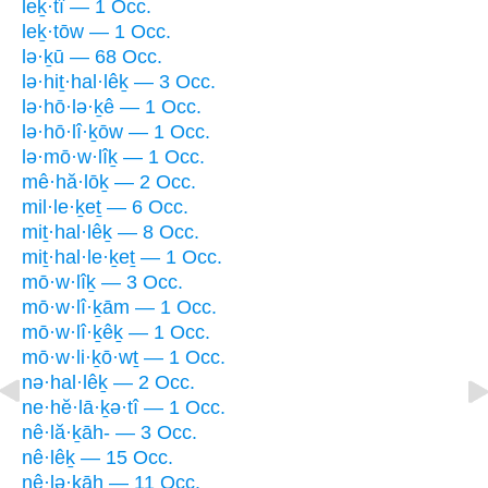
leḵ·tî — 1 Occ.
leḵ·tōw — 1 Occ.
lə·ḵū — 68 Occ.
lə·hiṯ·hal·lêḵ — 3 Occ.
lə·hō·lə·ḵê — 1 Occ.
lə·hō·lî·ḵōw — 1 Occ.
lə·mō·w·lîḵ — 1 Occ.
mê·hă·lōḵ — 2 Occ.
mil·le·ḵeṯ — 6 Occ.
miṯ·hal·lêḵ — 8 Occ.
miṯ·hal·le·ḵeṯ — 1 Occ.
mō·w·lîḵ — 3 Occ.
mō·w·lî·ḵām — 1 Occ.
mō·w·lî·ḵêḵ — 1 Occ.
mō·w·li·ḵō·wṯ — 1 Occ.
nə·hal·lêḵ — 2 Occ.
ne·hĕ·lā·ḵə·tî — 1 Occ.
nê·lă·ḵāh- — 3 Occ.
nê·lêḵ — 15 Occ.
nê·lə·ḵāh — 11 Occ.