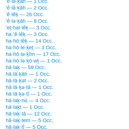
’ê·lə·ḵāh — 1 Occ.
’ê·lă·ḵāh — 2 Occ.
’ê·lêḵ — 26 Occ.
’ê·lə·ḵāh — 8 Occ.
’eṯ·hal·lêḵ — 3 Occ.
ha·’ê·lêḵ — 3 Occ.
ha·hō·lêḵ — 14 Occ.
ha·hō·le·ḵeṯ — 3 Occ.
ha·hō·lə·ḵîm — 17 Occ.
ha·hō·lə·ḵō·wṯ — 1 Occ.
hā·laḵ — 59 Occ.
hā·lā·ḵāh — 1 Occ.
hā·lā·ḵət — 2 Occ.
hā·lā·ḵə·tā — 1 Occ.
hā·lā·ḵə·tî — 1 Occ.
hā·laḵ·nū — 4 Occ.
hā·laḵt — 1 Occ.
hā·laḵ·tā — 12 Occ.
hă·laḵ·tem — 5 Occ.
hā·laḵ·tî — 5 Occ.