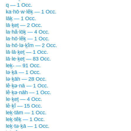
q — 1 Occ.
ka·hō·w·lêḵ — 1 Occ.
lāḵ — 1 Occ.
lā·ḵeṯ — 2 Occ.
la·hă·lōḵ — 4 Occ.
la·hō·lêḵ — 1 Occ.
la·hō·lə·ḵîm — 2 Occ.
lā·lā·ḵeṯ — 1 Occ.
lā·le·ḵeṯ — 83 Occ.
leḵ- — 91 Occ.
lə·ḵā — 1 Occ.
lə·ḵāh — 28 Occ.
lê·ḵə·nā — 1 Occ.
lê·ḵə·nāh — 1 Occ.
le·ḵeṯ — 4 Occ.
lê·ḵî — 15 Occ.
leḵ·tām — 1 Occ.
leḵ·têḵ — 1 Occ.
leḵ·tə·ḵā — 1 Occ.