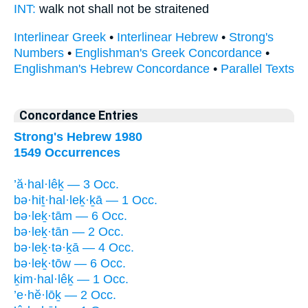
INT:
walk
not shall not be straitened
Interlinear Greek
•
Interlinear Hebrew
•
Strong's
Numbers
•
Englishman's Greek Concordance
•
Englishman's Hebrew Concordance
•
Parallel Texts
Concordance Entries
Strong's Hebrew 1980
1549 Occurrences
’ă·hal·lêḵ — 3 Occ.
bə·hiṯ·hal·leḵ·ḵā — 1 Occ.
bə·leḵ·tām — 6 Occ.
bə·leḵ·tān — 2 Occ.
bə·leḵ·tə·ḵā — 4 Occ.
bə·leḵ·tōw — 6 Occ.
ḵim·hal·lêḵ — 1 Occ.
’e·hĕ·lōḵ — 2 Occ.