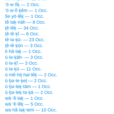
’ō·w·lîḵ — 2 Occ.
’ō·w·lî·ḵêm — 1 Occ.
še·yō·lêḵ — 1 Occ.
tê·laḵ·nāh — 8 Occ.
ṯê·lêḵ — 34 Occ.
ṯê·lê·ḵî — 6 Occ.
tê·lə·ḵū- — 23 Occ.
ṯê·lê·ḵūn — 3 Occ.
ti·hă·laḵ — 1 Occ.
ū·lə·ḵāh- — 3 Occ.
ū·lə·ḵî — 3 Occ.
ū·lə·ḵū — 11 Occ.
ū·mê·hiṯ·hal·lêḵ — 2 Occ.
ū·ḇə·le·ḵeṯ — 2 Occ.
ū·ḇə·leḵ·tām — 1 Occ.
ū·ḇə·leḵ·tə·ḵā — 2 Occ.
wā·’ê·laḵ — 1 Occ.
wā·’ê·lêḵ — 5 Occ.
wa·hă·laḵ·tem — 10 Occ.