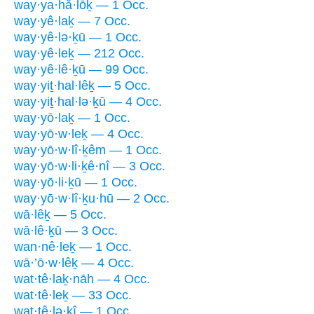
way·ya·hă·lōḵ — 1 Occ.
way·yê·laḵ — 7 Occ.
way·yê·lə·ḵū — 1 Occ.
way·yê·leḵ — 212 Occ.
way·yê·lê·ḵū — 99 Occ.
way·yiṯ·hal·lêḵ — 5 Occ.
way·yiṯ·hal·lə·ḵū — 4 Occ.
way·yō·laḵ — 1 Occ.
way·yō·w·leḵ — 4 Occ.
way·yō·w·lî·ḵêm — 1 Occ.
way·yō·w·li·ḵê·nî — 3 Occ.
way·yō·li·ḵū — 1 Occ.
way·yō·w·lî·ḵu·hū — 2 Occ.
wā·lêḵ — 5 Occ.
wā·lê·ḵū — 3 Occ.
wan·nê·leḵ — 1 Occ.
wā·’ō·w·lêḵ — 4 Occ.
wat·tê·laḵ·nāh — 4 Occ.
wat·tê·leḵ — 33 Occ.
wat·tê·lə·ḵî — 1 Occ.