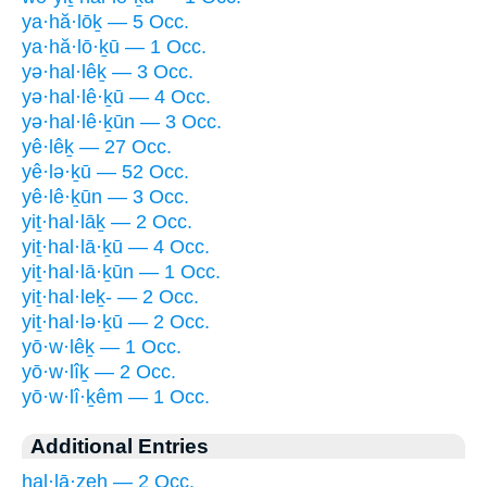
ya·hă·lōḵ — 5 Occ.
ya·hă·lō·ḵū — 1 Occ.
yə·hal·lêḵ — 3 Occ.
yə·hal·lê·ḵū — 4 Occ.
yə·hal·lê·ḵūn — 3 Occ.
yê·lêḵ — 27 Occ.
yê·lə·ḵū — 52 Occ.
yê·lê·ḵūn — 3 Occ.
yiṯ·hal·lāḵ — 2 Occ.
yiṯ·hal·lā·ḵū — 4 Occ.
yiṯ·hal·lā·ḵūn — 1 Occ.
yiṯ·hal·leḵ- — 2 Occ.
yiṯ·hal·lə·ḵū — 2 Occ.
yō·w·lêḵ — 1 Occ.
yō·w·lîḵ — 2 Occ.
yō·w·lî·ḵêm — 1 Occ.
Additional Entries
hal·lā·zeh — 2 Occ.