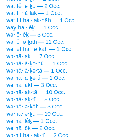
wat·tê·lə·ḵū — 2 Occ.
wat·ti·hă·laḵ — 1 Occ.
wat·tiṯ·hal·laḵ·nāh — 1 Occ.
way·hal·lêḵ — 1 Occ.
wə·’ê·lêḵ — 3 Occ.
wə·’ê·lə·ḵāh — 11 Occ.
wə·’eṯ·hal·lə·ḵāh — 1 Occ.
wə·hā·laḵ — 7 Occ.
wə·hā·lā·ḵə·nū — 1 Occ.
wə·hā·lā·ḵə·tā — 1 Occ.
wə·hā·lā·ḵə·tî — 1 Occ.
wə·hā·laḵt — 3 Occ.
wə·hā·laḵ·tā — 10 Occ.
wə·hā·laḵ·tî — 8 Occ.
wə·hā·lə·ḵāh — 3 Occ.
wə·hā·lə·ḵū — 10 Occ.
wə·hal·lêḵ — 1 Occ.
wə·hā·lōḵ — 2 Occ.
wə·hiṯ·hal·laḵ·tî — 2 Occ.