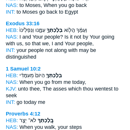
NAS:
to Moses,
When you go
back
INT:
to Moses
go
back to Egypt
Exodus 33:16
HEB:
עִמָּ֑נוּ וְנִפְלֵ֙ינוּ֙
בְּלֶכְתְּךָ֣
וְעַמֶּ֔ךָ הֲל֖וֹא
NAS:
I and Your people?
Is it not by Your going
with us, so that we, I and Your people,
INT:
your people not
along
with may be
distinguished
1 Samuel 10:2
HEB:
הַיּוֹם֙ מֵעִמָּדִ֔י
בְּלֶכְתְּךָ֤
NAS:
When you go
from me today,
KJV:
unto thee, The asses
which thou wentest
to
seek
INT:
go
today me
Proverbs 4:12
HEB:
לֹא־ יֵצַ֣ר
בְּֽ֭לֶכְתְּךָ
NAS:
When you walk,
your steps