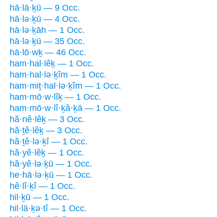
hā·lā·ḵū — 9 Occ.
hā·lə·ḵū — 4 Occ.
hā·lə·ḵāh — 1 Occ.
hā·lə·ḵū — 35 Occ.
hā·lō·wḵ — 46 Occ.
ham·hal·lêḵ — 1 Occ.
ham·hal·lə·ḵîm — 1 Occ.
ham·miṯ·hal·lə·ḵîm — 1 Occ.
ham·mō·w·lîḵ — 1 Occ.
ham·mō·w·lî·ḵă·ḵā — 1 Occ.
hă·nê·lêḵ — 3 Occ.
hă·ṯê·lêḵ — 3 Occ.
hă·ṯê·lə·ḵî — 1 Occ.
hă·yê·lêḵ — 1 Occ.
hă·yê·lə·ḵū — 1 Occ.
he·hā·lə·ḵū — 1 Occ.
hê·lî·ḵî — 1 Occ.
hil·ḵū — 1 Occ.
hil·lā·ḵə·tî — 1 Occ.