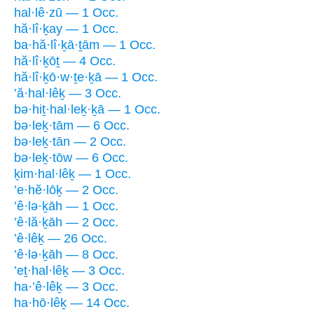
hal·lê·zū — 1 Occ.
hă·lî·ḵay — 1 Occ.
ba·hă·lî·ḵā·ṯām — 1 Occ.
hă·lî·ḵōṯ — 4 Occ.
hă·lî·ḵō·w·ṯe·ḵā — 1 Occ.
’ă·hal·lêḵ — 3 Occ.
bə·hiṯ·hal·leḵ·ḵā — 1 Occ.
bə·leḵ·tām — 6 Occ.
bə·leḵ·tān — 2 Occ.
bə·leḵ·tōw — 6 Occ.
ḵim·hal·lêḵ — 1 Occ.
’e·hĕ·lōḵ — 2 Occ.
’ê·lə·ḵāh — 1 Occ.
’ê·lă·ḵāh — 2 Occ.
’ê·lêḵ — 26 Occ.
’ê·lə·ḵāh — 8 Occ.
’eṯ·hal·lêḵ — 3 Occ.
ha·’ê·lêḵ — 3 Occ.
ha·hō·lêḵ — 14 Occ.