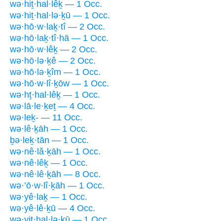
wə·hiṯ·hal·lêḵ — 1 Occ.
wə·hiṯ·hal·lə·ḵū — 1 Occ.
wə·hō·w·laḵ·tî — 2 Occ.
wə·hō·laḵ·tî·hā — 1 Occ.
wə·hō·w·lêḵ — 2 Occ.
wə·hō·lə·ḵê — 2 Occ.
wə·hō·lə·ḵîm — 1 Occ.
wə·hō·w·lî·ḵōw — 1 Occ.
wə·hṯ·hal·lêḵ — 1 Occ.
wə·lā·le·ḵeṯ — 4 Occ.
wə·leḵ- — 11 Occ.
wə·lê·ḵāh — 1 Occ.
ḇə·leḵ·tān — 1 Occ.
wə·nê·lă·ḵāh — 1 Occ.
wə·nê·lêḵ — 1 Occ.
wə·nê·lê·ḵāh — 8 Occ.
wə·’ō·w·lî·ḵāh — 1 Occ.
wə·yê·laḵ — 1 Occ.
wə·yê·lê·ḵū — 4 Occ.
wə·yiṯ·hal·lə·ḵū — 1 Occ.