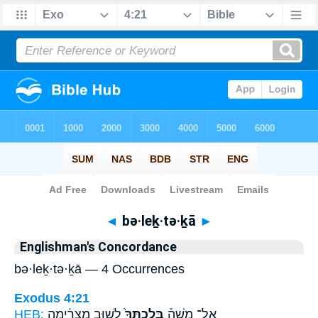
Bible
>
Strong's
> Hebrew
◄
bə·leḵ·tə·ḵā
►
Englishman's Concordance
bə·leḵ·tə·ḵā — 4 Occurrences
Exodus 4:21
HEB:
לָשׁ֣וּב מִצְרַ֔יְמָה
בְּלֶכְתְּךָ֙
אֶל־ מֹשֶׁה֒