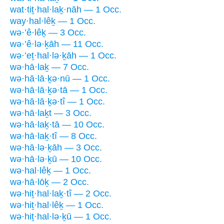
wat·tiṯ·hal·laḵ·nāh — 1 Occ.
way·hal·lêḵ — 1 Occ.
wə·’ê·lêḵ — 3 Occ.
wə·’ê·lə·ḵāh — 11 Occ.
wə·’eṯ·hal·lə·ḵāh — 1 Occ.
wə·hā·laḵ — 7 Occ.
wə·hā·lā·ḵə·nū — 1 Occ.
wə·hā·lā·ḵə·tā — 1 Occ.
wə·hā·lā·ḵə·tî — 1 Occ.
wə·hā·laḵt — 3 Occ.
wə·hā·laḵ·tā — 10 Occ.
wə·hā·laḵ·tî — 8 Occ.
wə·hā·lə·ḵāh — 3 Occ.
wə·hā·lə·ḵū — 10 Occ.
wə·hal·lêḵ — 1 Occ.
wə·hā·lōḵ — 2 Occ.
wə·hiṯ·hal·laḵ·tî — 2 Occ.
wə·hiṯ·hal·lêḵ — 1 Occ.
wə·hiṯ·hal·lə·ḵū — 1 Occ.