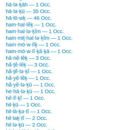
hā·lə·ḵāh — 1 Occ.
hā·lə·ḵū — 35 Occ.
hā·lō·wḵ — 46 Occ.
ham·hal·lêḵ — 1 Occ.
ham·hal·lə·ḵîm — 1 Occ.
ham·miṯ·hal·lə·ḵîm — 1 Occ.
ham·mō·w·lîḵ — 1 Occ.
ham·mō·w·lî·ḵă·ḵā — 1 Occ.
hă·nê·lêḵ — 3 Occ.
hă·ṯê·lêḵ — 3 Occ.
hă·ṯê·lə·ḵî — 1 Occ.
hă·yê·lêḵ — 1 Occ.
hă·yê·lə·ḵū — 1 Occ.
he·hā·lə·ḵū — 1 Occ.
hê·lî·ḵî — 1 Occ.
hil·ḵū — 1 Occ.
hil·lā·ḵə·tî — 1 Occ.
hil·laḵ·tî — 2 Occ.
hil·lə·ḵū — 2 Occ.