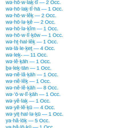
wə·hō·w·laḵ·tî — 2 Occ.
wə·hō·laḵ·tî·hā — 1 Occ.
wə·hō·w·lêḵ — 2 Occ.
wə·hō·lə·ḵê — 2 Occ.
wə·hō·lə·ḵîm — 1 Occ.
wə·hō·w·lî·ḵōw — 1 Occ.
wə·hṯ·hal·lêḵ — 1 Occ.
wə·lā·le·ḵeṯ — 4 Occ.
wə·leḵ- — 11 Occ.
wə·lê·ḵāh — 1 Occ.
ḇə·leḵ·tān — 1 Occ.
wə·nê·lă·ḵāh — 1 Occ.
wə·nê·lêḵ — 1 Occ.
wə·nê·lê·ḵāh — 8 Occ.
wə·’ō·w·lî·ḵāh — 1 Occ.
wə·yê·laḵ — 1 Occ.
wə·yê·lê·ḵū — 4 Occ.
wə·yiṯ·hal·lə·ḵū — 1 Occ.
ya·hă·lōḵ — 5 Occ.
ya·hă·lō·ḵū — 1 Occ.