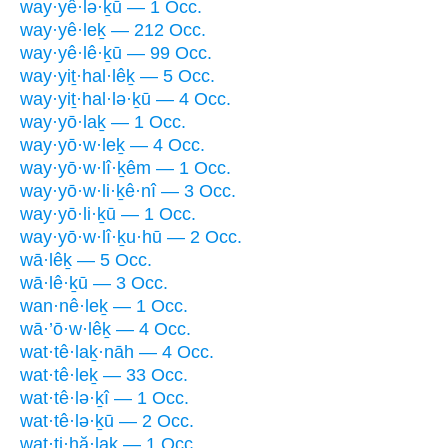
way·yê·lə·ḵū — 1 Occ.
way·yê·leḵ — 212 Occ.
way·yê·lê·ḵū — 99 Occ.
way·yiṯ·hal·lêḵ — 5 Occ.
way·yiṯ·hal·lə·ḵū — 4 Occ.
way·yō·laḵ — 1 Occ.
way·yō·w·leḵ — 4 Occ.
way·yō·w·lî·ḵêm — 1 Occ.
way·yō·w·li·ḵê·nî — 3 Occ.
way·yō·li·ḵū — 1 Occ.
way·yō·w·lî·ḵu·hū — 2 Occ.
wā·lêḵ — 5 Occ.
wā·lê·ḵū — 3 Occ.
wan·nê·leḵ — 1 Occ.
wā·’ō·w·lêḵ — 4 Occ.
wat·tê·laḵ·nāh — 4 Occ.
wat·tê·leḵ — 33 Occ.
wat·tê·lə·ḵî — 1 Occ.
wat·tê·lə·ḵū — 2 Occ.
wat·ti·hă·laḵ — 1 Occ.