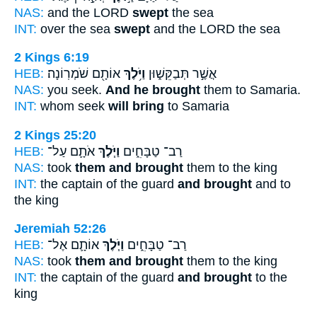
NAS:
and the LORD
swept
the sea
INT:
over the sea
swept
and the LORD the sea
2 Kings 6:19
HEB:
אוֹתָ֖ם שֹׁמְרֽוֹנָה׃
וַיֹּ֥לֶךְ
אֲשֶׁ֣ר תְּבַקֵּשׁ֑וּן
NAS:
you seek.
And he brought
them to Samaria.
INT:
whom seek
will bring
to Samaria
2 Kings 25:20
HEB:
אֹתָ֛ם עַל־
וַיֹּ֧לֶךְ
רַב־ טַבָּחִ֑ים
NAS:
took
them and brought
them to the king
INT:
the captain of the guard
and brought
and to
the king
Jeremiah 52:26
HEB:
אוֹתָ֛ם אֶל־
וַיֹּ֧לֶךְ
רַב־ טַבָּחִ֑ים
NAS:
took
them and brought
them to the king
INT:
the captain of the guard
and brought
to the
king