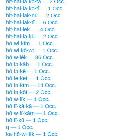
hiṯ·hal·lā·ḵə·tā — 2 Occ.
hiṯ·hal·lā·ḵə·tî — 1 Occ.
hiṯ·hal·laḵ·nū — 2 Occ.
hiṯ·hal·laḵ·tî — 6 Occ.
hiṯ·hal·leḵ- — 4 Occ.
hiṯ·hal·lə·ḵū — 2 Occ.
hō·wl·ḵîm — 1 Occ.
hō·wl·ḵō·wṯ — 1 Occ.
hō·w·lêḵ — 86 Occ.
hō·lə·ḵāh — 1 Occ.
hō·lə·ḵê — 1 Occ.
hō·le·ḵeṯ — 1 Occ.
hō·lə·ḵîm — 14 Occ.
hō·lə·ḵōṯ — 2 Occ.
hō·w·lîḵ — 1 Occ.
hō·lî·ḵă·ḵā — 1 Occ.
hō·w·lî·ḵām — 1 Occ.
hō·lî·ḵū — 1 Occ.
q — 1 Occ.
ka·hō·w·lêḵ — 1 Occ.