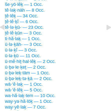
še·yō·lêḵ — 1 Occ.
tê·laḵ·nāh — 8 Occ.
ṯê·lêḵ — 34 Occ.
ṯê·lê·ḵî — 6 Occ.
tê·lə·ḵū- — 23 Occ.
ṯê·lê·ḵūn — 3 Occ.
ti·hă·laḵ — 1 Occ.
ū·lə·ḵāh- — 3 Occ.
ū·lə·ḵî — 3 Occ.
ū·lə·ḵū — 11 Occ.
ū·mê·hiṯ·hal·lêḵ — 2 Occ.
ū·ḇə·le·ḵeṯ — 2 Occ.
ū·ḇə·leḵ·tām — 1 Occ.
ū·ḇə·leḵ·tə·ḵā — 2 Occ.
wā·’ê·laḵ — 1 Occ.
wā·’ê·lêḵ — 5 Occ.
wa·hă·laḵ·tem — 10 Occ.
way·ya·hă·lōḵ — 1 Occ.
way·yê·laḵ — 7 Occ.