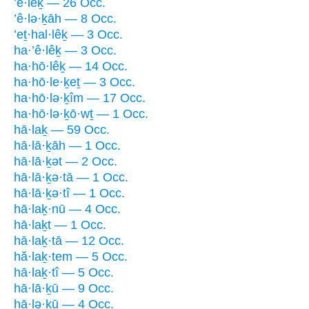
’ê·lêḵ — 26 Occ.
’ê·lə·ḵāh — 8 Occ.
’eṯ·hal·lêḵ — 3 Occ.
ha·’ê·lêḵ — 3 Occ.
ha·hō·lêḵ — 14 Occ.
ha·hō·le·ḵeṯ — 3 Occ.
ha·hō·lə·ḵîm — 17 Occ.
ha·hō·lə·ḵō·wṯ — 1 Occ.
hā·laḵ — 59 Occ.
hā·lā·ḵāh — 1 Occ.
hā·lā·ḵət — 2 Occ.
hā·lā·ḵə·tā — 1 Occ.
hā·lā·ḵə·tî — 1 Occ.
hā·laḵ·nū — 4 Occ.
hā·laḵt — 1 Occ.
hā·laḵ·tā — 12 Occ.
hă·laḵ·tem — 5 Occ.
hā·laḵ·tî — 5 Occ.
hā·lā·ḵū — 9 Occ.
hā·lə·ḵū — 4 Occ.