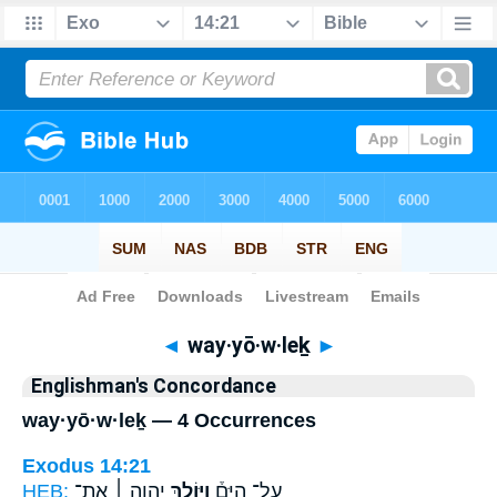
Bible
>
Strong's
> Hebrew
◄
way·yō·w·leḵ
►
Englishman's Concordance
way·yō·w·leḵ — 4 Occurrences
Exodus 14:21
HEB:
יְהוָ֣ה ׀ אֶת־
וַיּ֣וֹלֶךְ
עַל־ הַיָּם֒