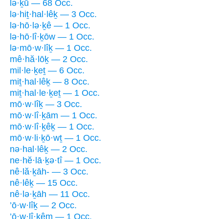
lə·ḵū — 68 Occ.
lə·hiṯ·hal·lêḵ — 3 Occ.
lə·hō·lə·ḵê — 1 Occ.
lə·hō·lî·ḵōw — 1 Occ.
lə·mō·w·lîḵ — 1 Occ.
mê·hă·lōḵ — 2 Occ.
mil·le·ḵeṯ — 6 Occ.
miṯ·hal·lêḵ — 8 Occ.
miṯ·hal·le·ḵeṯ — 1 Occ.
mō·w·lîḵ — 3 Occ.
mō·w·lî·ḵām — 1 Occ.
mō·w·lî·ḵêḵ — 1 Occ.
mō·w·li·ḵō·wṯ — 1 Occ.
nə·hal·lêḵ — 2 Occ.
ne·hĕ·lā·ḵə·tî — 1 Occ.
nê·lă·ḵāh- — 3 Occ.
nê·lêḵ — 15 Occ.
nê·lə·ḵāh — 11 Occ.
’ō·w·lîḵ — 2 Occ.
’ō·w·lî·ḵêm — 1 Occ.