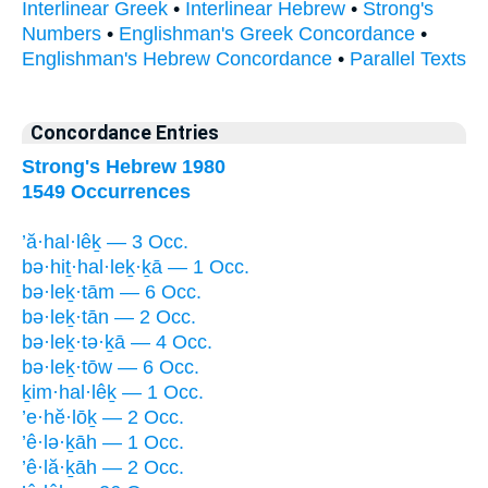
Interlinear Greek
•
Interlinear Hebrew
•
Strong's
Numbers
•
Englishman's Greek Concordance
•
Englishman's Hebrew Concordance
•
Parallel Texts
Concordance Entries
Strong's Hebrew 1980
1549 Occurrences
’ă·hal·lêḵ — 3 Occ.
bə·hiṯ·hal·leḵ·ḵā — 1 Occ.
bə·leḵ·tām — 6 Occ.
bə·leḵ·tān — 2 Occ.
bə·leḵ·tə·ḵā — 4 Occ.
bə·leḵ·tōw — 6 Occ.
ḵim·hal·lêḵ — 1 Occ.
’e·hĕ·lōḵ — 2 Occ.
’ê·lə·ḵāh — 1 Occ.
’ê·lă·ḵāh — 2 Occ.