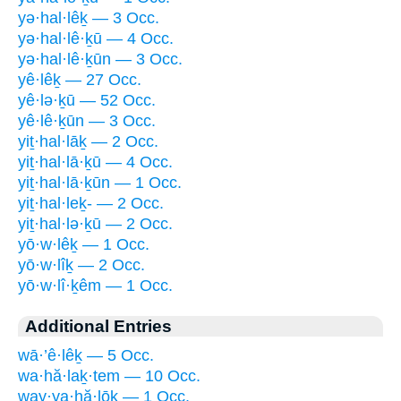
yə·hal·lêḵ — 3 Occ.
yə·hal·lê·ḵū — 4 Occ.
yə·hal·lê·ḵūn — 3 Occ.
yê·lêḵ — 27 Occ.
yê·lə·ḵū — 52 Occ.
yê·lê·ḵūn — 3 Occ.
yiṯ·hal·lāḵ — 2 Occ.
yiṯ·hal·lā·ḵū — 4 Occ.
yiṯ·hal·lā·ḵūn — 1 Occ.
yiṯ·hal·leḵ- — 2 Occ.
yiṯ·hal·lə·ḵū — 2 Occ.
yō·w·lêḵ — 1 Occ.
yō·w·lîḵ — 2 Occ.
yō·w·lî·ḵêm — 1 Occ.
Additional Entries
wā·’ê·lêḵ — 5 Occ.
wa·hă·laḵ·tem — 10 Occ.
way·ya·hă·lōḵ — 1 Occ.