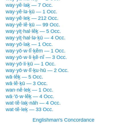
way·yê·laḵ — 7 Occ.
way·yê·lə·ḵū — 1 Occ.
way·yê·leḵ — 212 Occ.
way·yê·lê·ḵū — 99 Occ.
way·yiṯ·hal·lêḵ — 5 Occ.
way·yiṯ·hal·lə·ḵū — 4 Occ.
way·yō·laḵ — 1 Occ.
way·yō·w·lî·ḵêm — 1 Occ.
way·yō·w·li·ḵê·nî — 3 Occ.
way·yō·li·ḵū — 1 Occ.
way·yō·w·lî·ḵu·hū — 2 Occ.
wā·lêḵ — 5 Occ.
wā·lê·ḵū — 3 Occ.
wan·nê·leḵ — 1 Occ.
wā·’ō·w·lêḵ — 4 Occ.
wat·tê·laḵ·nāh — 4 Occ.
wat·tê·leḵ — 33 Occ.
Englishman's Concordance