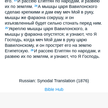
его.
И рассею Египтян по народам, и развею
23
их по землям.
А мышцы царя Вавилонского
24
сделаю крепкими и дам ему меч Мой в руку,
мышцы же фараона сокрушу, и он
изъязвленный будет сильно стонать перед ним.
Укреплю мышцы царя Вавилонского, а
25
мышцы у фараона опустятся; и узнают, что Я
Господь, когда меч Мой дам в руку царю
Вавилонскому, и он прострет его на землю
Египетскую.
И рассею Египтян по народам, и
26
развею их по землям, и узнают, что Я Господь.
Russian: Synodal Translation (1876)
Bible Hub