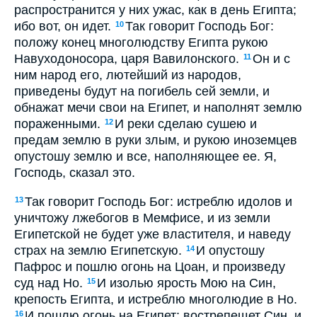
распространится у них ужас, как в день Египта;
ибо вот, он идет.
Так говорит Господь Бог:
10
положу конец многолюдству Египта рукою
Навуходоносора, царя Вавилонского.
Он и с
11
ним народ его, лютейший из народов,
приведены будут на погибель сей земли, и
обнажат мечи свои на Египет, и наполнят землю
пораженными.
И реки сделаю сушею и
12
предам землю в руки злым, и рукою иноземцев
опустошу землю и все, наполняющее ее. Я,
Господь, сказал это.
Так говорит Господь Бог: истреблю идолов и
13
уничтожу лжебогов в Мемфисе, и из земли
Египетской не будет уже властителя, и наведу
страх на землю Египетскую.
И опустошу
14
Пафрос и пошлю огонь на Цоан, и произведу
суд над Но.
И изолью ярость Мою на Син,
15
крепость Египта, и истреблю многолюдие в Но.
И пошлю огонь на Египет; вострепещет Син, и
16