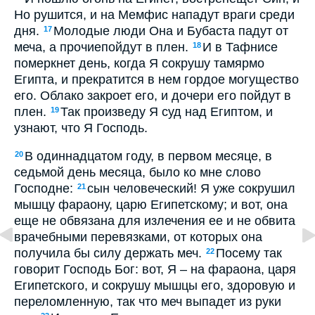
Но рушится, и на Мемфис нападут враги среди
дня.
Молодые люди Она и Бубаста падут от
17
меча, а прочиепойдут в плен.
И в Тафнисе
18
померкнет день, когда Я сокрушу тамярмо
Египта, и прекратится в нем гордое могущество
его. Облако закроет его, и дочери его пойдут в
плен.
Так произведу Я суд над Египтом, и
19
узнают, что Я Господь.
В одиннадцатом году, в первом месяце, в
20
седьмой день месяца, было ко мне слово
Господне:
сын человеческий! Я уже сокрушил
21
мышцу фараону, царю Египетскому; и вот, она
еще не обвязана для излечения ее и не обвита
врачебными перевязками, от которых она
получила бы силу держать меч.
Посему так
22
говорит Господь Бог: вот, Я – на фараона, царя
Египетского, и сокрушу мышцы его, здоровую и
переломленную, так что меч выпадет из руки