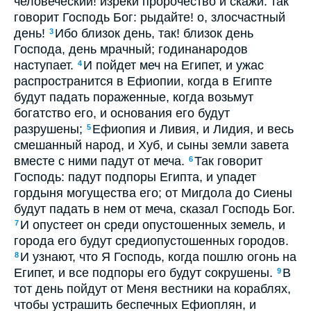
человеческий! изреки пророчество и скажи: так
говорит Господь Бог: рыдайте! о, злосчастный
день!
Ибо близок день, так! близок день
3
Господа, день мрачный; годинанародов
наступает.
И пойдет меч на Египет, и ужас
4
распространится в Ефиопии, когда в Египте
будут падать пораженные, когда возьмут
богатство его, и основания его будут
разрушены;
Ефиопия и Ливия, и Лидия, и весь
5
смешанный народ, и Хуб, и сыны земли завета
вместе с ними падут от меча.
Так говорит
6
Господь: падут подпоры Египта, и упадет
гордыня могущества его; от Мигдола до Сиены
будут падать в нем от меча, сказал Господь Бог.
И опустеет он среди опустошенных земель, и
7
города его будут средиопустошенных городов.
И узнают, что Я Господь, когда пошлю огонь на
8
Египет, и все подпоры его будут сокрушены.
В
9
тот день пойдут от Меня вестники на кораблях,
чтобы устрашить беспечных Ефиоплян, и