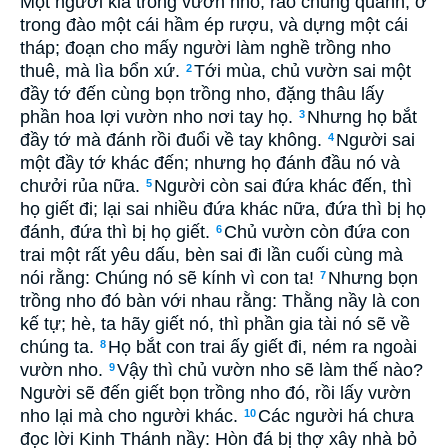
Một người kia trồng vườn nho, rào chung quanh, ở
trong đào một cái hầm ép rượu, và dựng một cái
tháp; đoạn cho mấy người làm nghề trồng nho
thuê, mà lìa bổn xứ.
Tới mùa, chủ vườn sai một
2
đầy tớ đến cùng bọn trồng nho, đặng thâu lấy
phần hoa lợi vườn nho nơi tay họ.
Nhưng họ bắt
3
đầy tớ mà đánh rồi đuổi về tay không.
Người sai
4
một đầy tớ khác đến; nhưng họ đánh đầu nó và
chưởi rủa nữa.
Người còn sai đứa khác đến, thì
5
họ giết đi; lại sai nhiều đứa khác nữa, đứa thì bị họ
đánh, đứa thì bị họ giết.
Chủ vườn còn đứa con
6
trai một rất yêu dấu, bèn sai đi lần cuối cùng mà
nói rằng: Chúng nó sẽ kính vì con ta!
Nhưng bọn
7
trồng nho đó bàn với nhau rằng: Thằng nầy là con
kế tự; hè, ta hãy giết nó, thì phần gia tài nó sẽ về
chúng ta.
Họ bắt con trai ấy giết đi, ném ra ngoài
8
vườn nho.
Vậy thì chủ vườn nho sẽ làm thế nào?
9
Người sẽ đến giết bọn trồng nho đó, rồi lấy vườn
nho lại mà cho người khác.
Các người há chưa
10
đọc lời Kinh Thánh nầy: Hòn đá bị thợ xây nhà bỏ