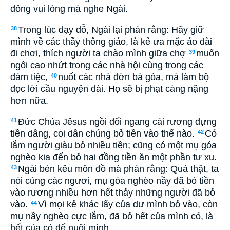
đông vui lòng mà nghe Ngài.
Trong lúc dạy dỗ, Ngài lại phán rằng: Hãy giữ
38
mình về các thầy thông giáo, là kẻ ưa mặc áo dài
đi chơi, thích người ta chào mình giữa chợ
muốn
39
ngôi cao nhứt trong các nhà hội cùng trong các
đám tiệc,
nuốt các nhà đờn bà góa, mà làm bộ
40
đọc lời cầu nguyện dài. Họ sẽ bị phạt càng nặng
hơn nữa.
Ðức Chúa Jêsus ngồi đối ngang cái rương đựng
41
tiền dâng, coi dân chúng bỏ tiền vào thể nào.
Có
42
lắm người giàu bỏ nhiều tiền; cũng có một mụ góa
nghèo kia đến bỏ hai đồng tiền ăn một phần tư xu.
Ngài bèn kêu môn đồ mà phán rằng: Quả thật, ta
43
nói cùng các ngươi, mụ góa nghèo nầy đã bỏ tiền
vào rương nhiều hơn hết thảy những người đã bỏ
vào.
Vì mọi kẻ khác lấy của dư mình bỏ vào, còn
44
mụ nầy nghèo cực lắm, đã bỏ hết của mình có, là
hết của có để nuôi mình.