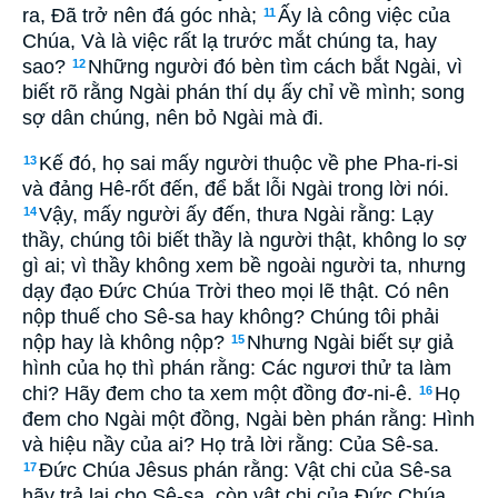
ra, Ðã trở nên đá góc nhà;
Ấy là công việc của
11
Chúa, Và là việc rất lạ trước mắt chúng ta, hay
sao?
Những người đó bèn tìm cách bắt Ngài, vì
12
biết rõ rằng Ngài phán thí dụ ấy chỉ về mình; song
sợ dân chúng, nên bỏ Ngài mà đi.
Kế đó, họ sai mấy người thuộc về phe Pha-ri-si
13
và đảng Hê-rốt đến, để bắt lỗi Ngài trong lời nói.
Vậy, mấy người ấy đến, thưa Ngài rằng: Lạy
14
thầy, chúng tôi biết thầy là người thật, không lo sợ
gì ai; vì thầy không xem bề ngoài người ta, nhưng
dạy đạo Ðức Chúa Trời theo mọi lẽ thật. Có nên
nộp thuế cho Sê-sa hay không? Chúng tôi phải
nộp hay là không nộp?
Nhưng Ngài biết sự giả
15
hình của họ thì phán rằng: Các ngươi thử ta làm
chi? Hãy đem cho ta xem một đồng đơ-ni-ê.
Họ
16
đem cho Ngài một đồng, Ngài bèn phán rằng: Hình
và hiệu nầy của ai? Họ trả lời rằng: Của Sê-sa.
Ðức Chúa Jêsus phán rằng: Vật chi của Sê-sa
17
hãy trả lại cho Sê-sa, còn vật chi của Ðức Chúa