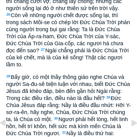
thì chẳng cưới vợ, chẳng lấy chồng; nhưng các
người sống lại đó ở như thiên sứ trên trời vậy.
Còn về những người chết được sống lại, thì
26
trong sách Môi-se có chép lời Ðức Chúa Trời phán
cùng người trong bụi gai rằng: Ta là Ðức Chúa
Trời của Áp-ra-ham, Ðức Chúa Trời của Y-sác,
Ðức Chúa Trời của Gia-cốp, các ngươi há chưa
đọc đến sao?
Ngài chẳng phải là Ðức Chúa Trời
27
của kẻ chết, mà là của kẻ sống! Thật các ngươi
lầm to.
Bấy giờ, có một thầy thông giáo nghe Chúa và
28
người Sa-đu-sê biện luận với nhau, biết Ðức Chúa
Jêsus đã khéo đáp, bèn đến gần hỏi Ngài rằng:
Trong các điều răn, điều nào là đầu hết?
Ðức
29
Chúa Jêsus đáp rằng: Nầy là điều đầu nhứt: Hỡi Y-
sơ-ra-ên, hãy nghe, Chúa, Ðức Chúa Trời chúng
ta, là Chúa có một.
Ngươi phải hết lòng, hết linh
30
hồn, hết trí khôn, hết sức mà kính mến Chúa là
Ðức Chúa Trời ngươi.
Nầy là điều thứ hai:
31