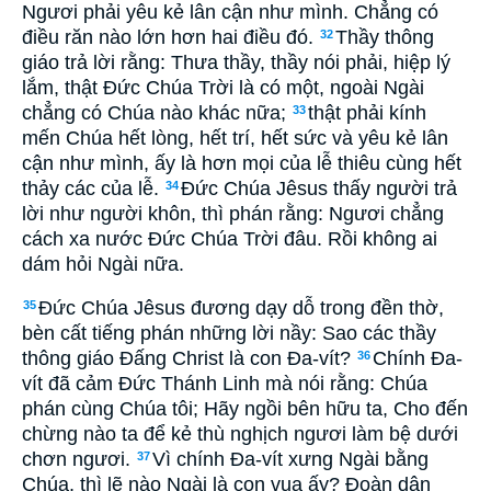
Ngươi phải yêu kẻ lân cận như mình. Chẳng có
điều răn nào lớn hơn hai điều đó.
Thầy thông
32
giáo trả lời rằng: Thưa thầy, thầy nói phải, hiệp lý
lắm, thật Ðức Chúa Trời là có một, ngoài Ngài
chẳng có Chúa nào khác nữa;
thật phải kính
33
mến Chúa hết lòng, hết trí, hết sức và yêu kẻ lân
cận như mình, ấy là hơn mọi của lễ thiêu cùng hết
thảy các của lễ.
Ðức Chúa Jêsus thấy người trả
34
lời như người khôn, thì phán rằng: Ngươi chẳng
cách xa nước Ðức Chúa Trời đâu. Rồi không ai
dám hỏi Ngài nữa.
Ðức Chúa Jêsus đương dạy dỗ trong đền thờ,
35
bèn cất tiếng phán những lời nầy: Sao các thầy
thông giáo Ðấng Christ là con Ða-vít?
Chính Ða-
36
vít đã cảm Ðức Thánh Linh mà nói rằng: Chúa
phán cùng Chúa tôi; Hãy ngồi bên hữu ta, Cho đến
chừng nào ta để kẻ thù nghịch ngươi làm bệ dưới
chơn ngươi.
Vì chính Ða-vít xưng Ngài bằng
37
Chúa, thì lẽ nào Ngài là con vua ấy? Ðoàn dân