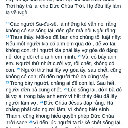
Trời hãy trả lại cho Ðức Chúa Trời. Họ đều lấy làm
lạ về Ngài.
Các người Sa-đu-sê, là những kẻ vẫn nói rằng
18
không có sự sống lại, đến gần mà hỏi Ngài rằng:
Thưa thầy, Môi-se đã ban cho chúng tôi luật nầy:
19
Nếu một người kia có anh em qua đời, để vợ lại,
không con, thì người kia phải lấy vợ góa đó đặng
nối dòng dõi cho anh em mình.
Vả, có bảy anh
20
em. Người thứ nhứt cưới vợ, rồi chết, không có
con.
Người thứ hai lấy vợ góa ấy, sau chết, cũng
21
không có con; rồi đến người thứ ba cũng vậy.
Trong bảy người, chẳng ai để con lại. Sau hết,
22
người đờn bà cũng chết.
Lúc sống lại, đờn bà đó
23
là vợ ai trong bảy anh em? vì hết thảy đều đã lấy
người làm vợ.
Ðức Chúa Jêsus đáp rằng: Há
24
chẳng phải các ngươi lầm, vì không biết Kinh
Thánh, cũng không hiểu quyền phép Ðức Chúa
Trời sao?
Vì đến lúc người ta từ kẻ chết sống lại,
25