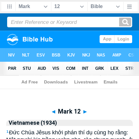
Biblia
>
Vietnamese (1934)
> Mark 12
◄
Mark 12
►
Vietnamese (1934)
Ðức Chúa Jêsus khởi phán thí dụ cùng họ rằng:
1