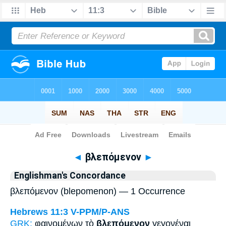
Bible
>
Strong's
> Greek
◄
βλεπόμενον
►
Englishman's Concordance
βλεπόμενον (blepomenon) — 1 Occurrence
Hebrews 11:3
V-PPM/P-ANS
GRK:
φαινομένων τὸ
βλεπόμενον
γεγονέναι