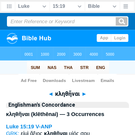
Bible
>
Strong's
> Greek
◄
κληθῆναι
►
Englishman's Concordance
κληθῆναι (klēthēnai) — 3 Occurrences
Luke 15:19
V-ANP
GRK:
εἰμὶ ἄξιος
κληθῆναι
υἱός σου