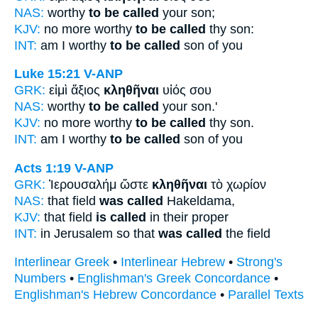
NAS:
worthy
to be called
your son;
KJV:
no more worthy
to be called
thy son:
INT:
am I worthy
to be called
son of you
Luke 15:21
V-ANP
GRK:
εἰμὶ ἄξιος
κληθῆναι
υἱός σου
NAS:
worthy
to be called
your son.'
KJV:
no more worthy
to be called
thy son.
INT:
am I worthy
to be called
son of you
Acts 1:19
V-ANP
GRK:
Ἰερουσαλήμ ὥστε
κληθῆναι
τὸ χωρίον
NAS:
that field
was called
Hakeldama,
KJV:
that field
is called
in their proper
INT:
in Jerusalem so that
was called
the field
Interlinear Greek
•
Interlinear Hebrew
•
Strong's
Numbers
•
Englishman's Greek Concordance
•
Englishman's Hebrew Concordance
•
Parallel Texts