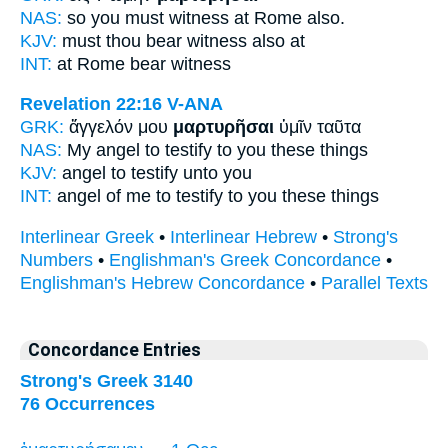
NAS:
so you must
witness
at Rome also.
KJV:
must thou
bear witness
also at
INT:
at Rome
bear witness
Revelation 22:16
V-ANA
GRK:
ἄγγελόν μου
μαρτυρῆσαι
ὑμῖν ταῦτα
NAS:
My angel
to testify
to you these things
KJV:
angel
to testify
unto you
INT:
angel of me
to testify
to you these things
Interlinear Greek
•
Interlinear Hebrew
•
Strong's
Numbers
•
Englishman's Greek Concordance
•
Englishman's Hebrew Concordance
•
Parallel Texts
Concordance Entries
Strong's Greek 3140
76 Occurrences