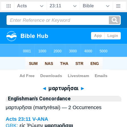
Bible
>
Strong's
> Greek
◄
μαρτυρῆσαι
►
Englishman's Concordance
μαρτυρῆσαι (martyrēsai) — 2 Occurrences
Acts 23:11
V-ANA
GRK:
εἰς Ῥώμην
μαρτυρῆσαι