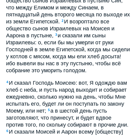
общество сынов Израилевых в пустыню Син,
что между Елимом и между Синаем, в
пятнадцатый день второго месяца по выходе их
из земли Египетской.
И возроптало все
2
общество сынов Израилевых на Моисея и
Аарона в пустыне,
и сказали им сыны
3
Израилевы: о, если бы мы умерли от руки
Господней в земле Египетской, когда мы сидели
у котлов с мясом, когда мы ели хлеб досыта!
ибо вывели вы нас в эту пустыню, чтобы всё
собрание это уморить голодом.
И сказал Господь Моисею: вот, Я одождю вам
4
хлеб с неба, и пусть народ выходит и собирает
ежедневно, сколько нужно на день, чтобы Мне
испытать его, будет ли он поступать по закону
Моему, или нет;
а в шестой день пусть
5
заготовляют, что принесут, и будет вдвое
против того, по скольку собирают в прочие дни.
И сказали Моисей и Аарон всему [обществу]
6