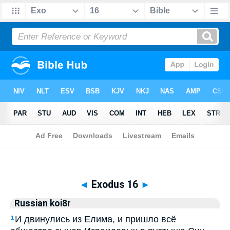
Biblia
>
Russian koi8r
> Exodus 16
◄
Exodus 16
►
Russian koi8r
И двинулись из Елима, и пришло всё
1