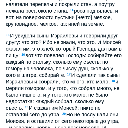
налетели перепелы и покрыли стан, а поутру
лежала роса около стана;
роса поднялась, и
14
вот, на поверхности пустыни [нечто] мелкое,
круповидное, мелкое, как иней на земле.
И увидели сыны Израилевы и говорили друг
15
другу: что это? Ибо не знали, что это. И Моисей
сказал им: это хлеб, который Господь дал вам в
пищу;
вот что повелел Господь: собирайте его
16
каждый по стольку, сколько ему съесть; по
гомору на человека, по числу душ, сколько у
кого в шатре, собирайте.
И сделали так сыны
17
Израилевы и собрали, кто много, кто мало;
и
18
меряли гомором, и у того, кто собрал много, не
было лишнего, и у того, кто мало, не было
недостатка: каждый собрал, сколько ему
съесть.
И сказал им Моисей: никто не
19
оставляй сего до утра.
Но не послушали они
20
Моисея, и оставили от сего некоторые до утра,
--и завелись черви, и оно воссмердело. И