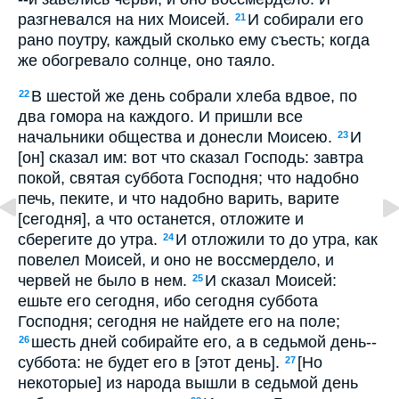
разгневался на них Моисей.
И собирали его
21
рано поутру, каждый сколько ему съесть; когда
же обогревало солнце, оно таяло.
В шестой же день собрали хлеба вдвое, по
22
два гомора на каждого. И пришли все
начальники общества и донесли Моисею.
И
23
[он] сказал им: вот что сказал Господь: завтра
покой, святая суббота Господня; что надобно
печь, пеките, и что надобно варить, варите
[сегодня], а что останется, отложите и
сберегите до утра.
И отложили то до утра, как
24
повелел Моисей, и оно не воссмердело, и
червей не было в нем.
И сказал Моисей:
25
ешьте его сегодня, ибо сегодня суббота
Господня; сегодня не найдете его на поле;
шесть дней собирайте его, а в седьмой день--
26
суббота: не будет его в [этот день].
[Но
27
некоторые] из народа вышли в седьмой день