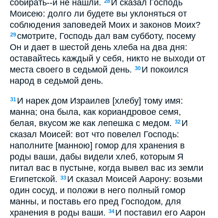
собирать--и не нашли.
И сказал Господь
28
Моисею: долго ли будете вы уклоняться от
соблюдения заповедей Моих и законов Моих?
смотрите, Господь дал вам субботу, посему
29
Он и дает в шестой день хлеба на два дня:
оставайтесь каждый у себя, никто не выходи от
места своего в седьмой день.
И покоился
30
народ в седьмой день.
И нарек дом Израилев [хлебу] тому имя:
31
манна; она была, как кориандровое семя,
белая, вкусом же как лепешка с медом.
И
32
сказал Моисей: вот что повелел Господь:
наполните [манною] гомор для хранения в
роды ваши, дабы видели хлеб, которым Я
питал вас в пустыне, когда вывел вас из земли
Египетской.
И сказал Моисей Аарону: возьми
33
один сосуд, и положи в него полный гомор
манны, и поставь его пред Господом, для
хранения в роды ваши.
И поставил его Аарон
34