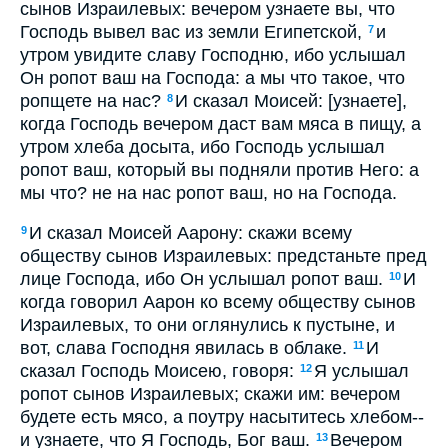
сынов Израилевых: вечером узнаете вы, что
Господь вывел вас из земли Египетской,
и
7
утром увидите славу Господню, ибо услышал
Он ропот ваш на Господа: а мы что такое, что
ропщете на нас?
И сказал Моисей: [узнаете],
8
когда Господь вечером даст вам мяса в пищу, а
утром хлеба досыта, ибо Господь услышал
ропот ваш, который вы подняли против Него: а
мы что? не на нас ропот ваш, но на Господа.
И сказал Моисей Аарону: скажи всему
9
обществу сынов Израилевых: предстаньте пред
лице Господа, ибо Он услышал ропот ваш.
И
10
когда говорил Аарон ко всему обществу сынов
Израилевых, то они оглянулись к пустыне, и
вот, слава Господня явилась в облаке.
И
11
сказал Господь Моисею, говоря:
Я услышал
12
ропот сынов Израилевых; скажи им: вечером
будете есть мясо, а поутру насытитесь хлебом--
и узнаете, что Я Господь, Бог ваш.
Вечером
13