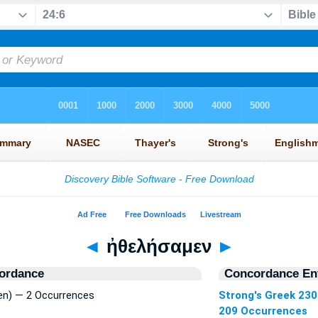
◄
ἠθελήσαμεν
►
ordance
Concordance Ent
n) — 2 Occurrences
Strong's Greek 23
209 Occurrences