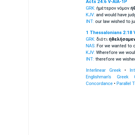
Acts 24:6
V-AIA-1P
GRK:
ἡμέτερον νόμον
ἠ
KJV:
and
would
have jud
INT:
our law
wished
to j
1 Thessalonians 2:18
GRK:
διότι
ἠθελήσαμε
NAS:
For we wanted
to 
KJV:
Wherefore
we woul
INT:
therefore
we wishe
Interlinear Greek
•
In
Englishman's Greek 
Concordance
•
Parallel 