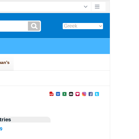
ries
09