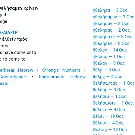
θελήσαμεν
κρίνειν
ἠθέλησα — 3 Occ.
ged
ἠθελήσαμεν — 2 Occ
udge
ἠθέλησαν — 3 Occ.
ἠθέλησας — 2 Occ.
V-AIA-1P
ἠθελήσατε — 3 Occ.
ν
ἐλθεῖν πρὸς
ἠθέλησεν — 8 Occ.
come
ἤθελεν — 14 Occ.
d
have come unto
ἤθελες — 1 Occ.
d
to come to
ἤθελον — 8 Occ.
θέλῃ — 8 Occ.
terlinear Hebrew
•
Strong's Numbers
•
θέλῃς — 4 Occ.
Concordance
•
Englishman's Hebrew
θελήσαντάς — 1 Occ
Texts
θελήσῃ — 3 Occ.
θελήσω — 1 Occ.
θελήσωσιν — 1 Occ.
θέλητε — 4 Occ.
θέλει — 19 Occ.
θέλειν — 4 Occ.
Θέλεις — 18 Occ.