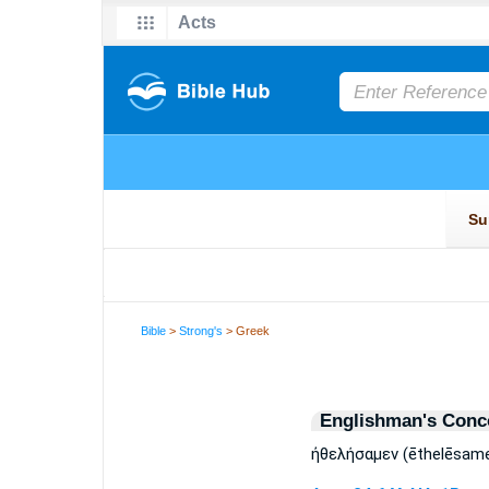
Bible
>
Strong's
> Greek
Englishman's Conc
ἠθελήσαμεν (ēthelēsame