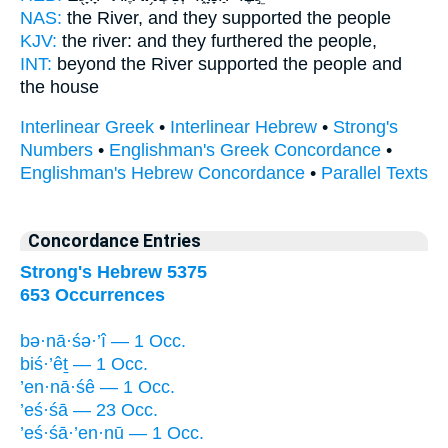
NAS:
the River,
and they supported
the people
KJV:
the river:
and they furthered
the people,
INT:
beyond the River
supported
the people and
the house
Interlinear Greek
•
Interlinear Hebrew
•
Strong's
Numbers
•
Englishman's Greek Concordance
•
Englishman's Hebrew Concordance
•
Parallel Texts
Concordance Entries
Strong's Hebrew 5375
653 Occurrences
bə·nā·śə·’î — 1 Occ.
biś·’êṯ — 1 Occ.
’en·nā·śê — 1 Occ.
’eś·śā — 23 Occ.
’eś·śā·’en·nū — 1 Occ.