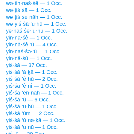
wə·ṯin·naś·śê — 1 Occ.
wə·ṯiś·śā — 1 Occ.
wə·ṯiś·śe·nāh — 1 Occ.
wə·yiś·śā·’u·hū — 1 Occ.
yə·naś·śə·’ū·hū — 1 Occ.
yin·nā·śê — 1 Occ.
yin·nā·śê·’ū — 4 Occ.
yin·naś·śə·’ū — 1 Occ.
yin·nā·śū — 1 Occ.
yiś·śā — 37 Occ.
yiś·śā·’ă·ḵā — 1 Occ.
yiś·śā·’ê·hū — 2 Occ.
yiś·śā·’ê·nî — 1 Occ.
yiś·śā·’en·nāh — 1 Occ.
yiś·śā·’ū — 6 Occ.
yiś·śā·’u·hū — 1 Occ.
yiś·śā·’ūm — 2 Occ.
yiś·śā·’ū·nə·ḵā — 1 Occ.
yiś·śā·’u·nū — 1 Occ.
yiś·’ū — 20 Occ.