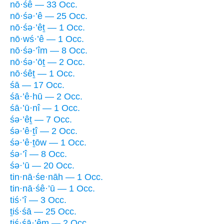
nō·śê — 33 Occ.
nō·śə·’ê — 25 Occ.
nō·śə·’êṯ — 1 Occ.
nō·wś·’ê — 1 Occ.
nō·śə·’îm — 8 Occ.
nō·śə·’ōṯ — 2 Occ.
nō·śêṯ — 1 Occ.
śā — 17 Occ.
śā·’ê·hū — 2 Occ.
śā·’ū·nî — 1 Occ.
śə·’êṯ — 7 Occ.
śə·’ê·ṯî — 2 Occ.
śə·’ê·ṯōw — 1 Occ.
śə·’î — 8 Occ.
śə·’ū — 20 Occ.
tin·nā·śe·nāh — 1 Occ.
tin·nā·śê·’ū — 1 Occ.
tiś·’î — 3 Occ.
ṯiś·śā — 25 Occ.
tiś·śā·’êm — 2 Occ.