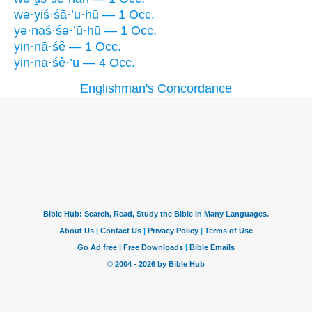
wə·yiś·śā·’u·hū — 1 Occ.
yə·naś·śə·’ū·hū — 1 Occ.
yin·nā·śê — 1 Occ.
yin·nā·śê·’ū — 4 Occ.
Englishman's Concordance