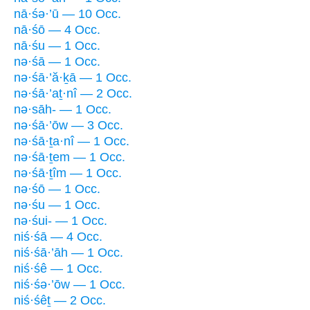
nā·śə·’ū — 10 Occ.
nā·śō — 4 Occ.
nā·śu — 1 Occ.
nə·śā — 1 Occ.
nə·śā·’ă·ḵā — 1 Occ.
nə·śā·’aṯ·nî — 2 Occ.
nə·sāh- — 1 Occ.
nə·śā·’ōw — 3 Occ.
nə·śā·ṯa·nî — 1 Occ.
nə·śā·ṯem — 1 Occ.
nə·śā·ṯîm — 1 Occ.
nə·śō — 1 Occ.
nə·śu — 1 Occ.
nə·śui- — 1 Occ.
niś·śā — 4 Occ.
niś·śā·’āh — 1 Occ.
niś·śê — 1 Occ.
niś·śə·’ōw — 1 Occ.
niś·śêṯ — 2 Occ.