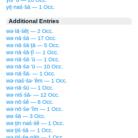
yiṯ·naś·śā — 1 Occ.
Additional Entries
wə·lā·śêṯ — 2 Occ.
wə·nā·śā — 17 Occ.
wə·nā·śā·ṯā — 5 Occ.
wə·nā·śā·ṯî — 1 Occ.
wə·nā·śā·’ū — 1 Occ.
wə·nā·śə·’ū — 10 Occ.
wə·nā·šā- — 1 Occ.
wə·naś·śə·’êm — 1 Occ.
wə·nā·śū — 1 Occ.
wə·niś·śā- — 12 Occ.
wə·nō·śê — 6 Occ.
wə·nō·śə·’îm — 1 Occ.
wə·śā — 3 Occ.
wə·ṯin·naś·śê — 1 Occ.
wə·ṯiś·śā — 1 Occ.
wə·ṯiś·śe·nāh — 1 Occ.