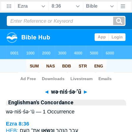
Bible
>
Strong's
> Hebrew
◄
wə·niś·śə·’ū
►
Englishman's Concordance
wə·niś·śə·’ū — 1 Occurrence
Ezra 8:36
HEB:
אֶת־ הָעָ֖ם
וְנִשְּׂא֥וּ
עֵ֣בֶר הַנָּהָ֑ר