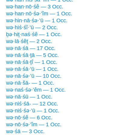
wə·han·nō·śê — 3 Occ.
wə·han·nō·śə·’îm — 1 Occ.
wə·hin·nā·śə·’ū — 1 Occ.
wə·hiś·śî·’ū — 2 Occ.
ḇə·hiṯ·naś·śê — 1 Occ.
wə·lā·śêṯ — 2 Occ.
wə·nā·śā — 17 Occ.
wə·nā·śā·ṯā — 5 Occ.
wə·nā·śā·ṯî — 1 Occ.
wə·nā·śā·’ū — 1 Occ.
wə·nā·śə·’ū — 10 Occ.
wə·nā·šā- — 1 Occ.
wə·naś·śə·’êm — 1 Occ.
wə·nā·śū — 1 Occ.
wə·niś·śā- — 12 Occ.
wə·niś·śə·’ū — 1 Occ.
wə·nō·śê — 6 Occ.
wə·nō·śə·’îm — 1 Occ.
wə·śā — 3 Occ.