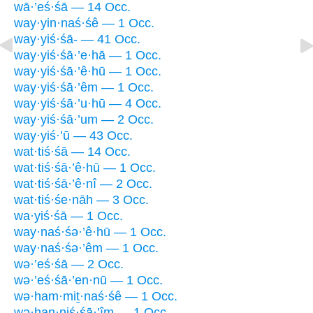
wā·’eś·śā — 14 Occ.
way·yin·naś·śê — 1 Occ.
way·yiś·śā- — 41 Occ.
way·yiś·śā·’e·hā — 1 Occ.
way·yiś·śā·’ê·hū — 1 Occ.
way·yiś·śā·’êm — 1 Occ.
way·yiś·śā·’u·hū — 4 Occ.
way·yiś·śā·’um — 2 Occ.
way·yiś·’ū — 43 Occ.
wat·tiś·śā — 14 Occ.
wat·tiś·śā·’ê·hū — 1 Occ.
wat·tiś·śā·’ê·nî — 2 Occ.
wat·tiś·śe·nāh — 3 Occ.
wa·yiś·śā — 1 Occ.
way·naś·śə·’ê·hū — 1 Occ.
way·naś·śə·’êm — 1 Occ.
wə·’eś·śā — 2 Occ.
wə·’eś·śā·’en·nū — 1 Occ.
wə·ham·miṯ·naś·śê — 1 Occ.
wə·han·niś·śā·’îm — 1 Occ.