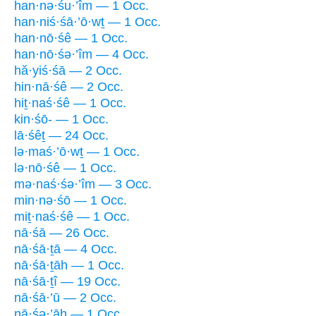
han·nə·śu·’îm — 1 Occ.
han·niś·śā·’ō·wṯ — 1 Occ.
han·nō·śê — 1 Occ.
han·nō·śə·’îm — 4 Occ.
hă·yiś·śā — 2 Occ.
hin·nā·śê — 2 Occ.
hiṯ·naś·śê — 1 Occ.
kin·śō- — 1 Occ.
lā·śêṯ — 24 Occ.
lə·maś·’ō·wṯ — 1 Occ.
lə·nō·śê — 1 Occ.
mə·naś·śə·’îm — 3 Occ.
min·nə·śō — 1 Occ.
miṯ·naś·śê — 1 Occ.
nā·śā — 26 Occ.
nā·śā·ṯā — 4 Occ.
nā·śā·ṯāh — 1 Occ.
nā·śā·ṯî — 19 Occ.
nā·śā·’ū — 2 Occ.
nā·śə·’āh — 1 Occ.