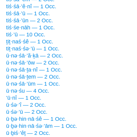
tiś·śā·’ê·nî — 1 Occ.
tiś·śā·’ū — 1 Occ.
tiś·śā·’ūn — 2 Occ.
tiś·śe·nāh — 1 Occ.
tiś·’ū — 10 Occ.
ṯiṯ·naś·śê — 1 Occ.
tiṯ·naś·śə·’ū — 1 Occ.
ū·nə·śā·’ă·ḵā — 2 Occ.
ū·nə·śā·’ōw — 2 Occ.
ū·nə·śā·ṯa·nî — 1 Occ.
ū·nə·śā·ṯem — 2 Occ.
ū·nə·śā·’ūm — 1 Occ.
ū·nə·śu — 4 Occ.
’ū·nî — 1 Occ.
ū·śə·’î — 2 Occ.
ū·śə·’ū — 2 Occ.
ū·ḇə·hin·nā·śê — 1 Occ.
ū·ḇə·hin·nā·śə·’ām — 1 Occ.
ū·ḇiś·’êṯ — 2 Occ.