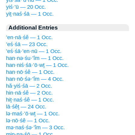
yiś·’ū — 20 Occ.
yiṯ·naś·śā — 1 Occ.
Additional Entries
’en·nā·śê — 1 Occ.
’eś·śā — 23 Occ.
’eś·śā·’en·nū — 1 Occ.
han·nə·śu·’îm — 1 Occ.
han·niś·śā·’ō·wṯ — 1 Occ.
han·nō·śê — 1 Occ.
han·nō·śə·’îm — 4 Occ.
hă·yiś·śā — 2 Occ.
hin·nā·śê — 2 Occ.
hiṯ·naś·śê — 1 Occ.
lā·śêṯ — 24 Occ.
lə·maś·’ō·wṯ — 1 Occ.
lə·nō·śê — 1 Occ.
mə·naś·śə·’îm — 3 Occ.
min·nə·śō — 1 Occ.