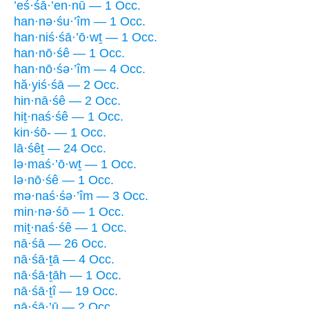
’eś·śā·’en·nū — 1 Occ.
han·nə·śu·’îm — 1 Occ.
han·niś·śā·’ō·wṯ — 1 Occ.
han·nō·śê — 1 Occ.
han·nō·śə·’îm — 4 Occ.
hă·yiś·śā — 2 Occ.
hin·nā·śê — 2 Occ.
hiṯ·naś·śê — 1 Occ.
kin·śō- — 1 Occ.
lā·śêṯ — 24 Occ.
lə·maś·’ō·wṯ — 1 Occ.
lə·nō·śê — 1 Occ.
mə·naś·śə·’îm — 3 Occ.
min·nə·śō — 1 Occ.
miṯ·naś·śê — 1 Occ.
nā·śā — 26 Occ.
nā·śā·ṯā — 4 Occ.
nā·śā·ṯāh — 1 Occ.
nā·śā·ṯî — 19 Occ.
nā·śā·’ū — 2 Occ.