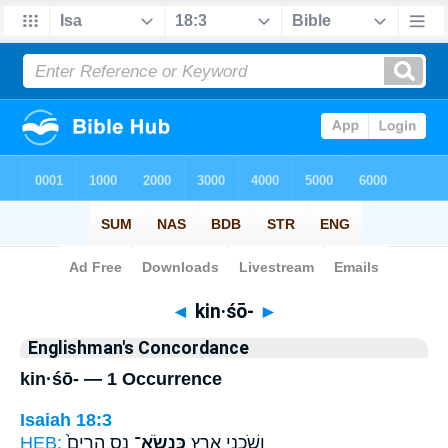
Bible
>
Strong's
> Hebrew
◄
kin·śō-
►
Englishman's Concordance
kin·śō- — 1 Occurrence
Isaiah 18:3
HEB:
נֵ֤ס הָרִים֙
כִּנְשֹׂא־
וְשֹׁ֣כְנֵי אָ֑רֶץ