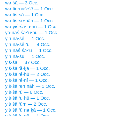
wə·śā — 3 Occ.
wə·ṯin·naś·śê — 1 Occ.
wə·ṯiś·śā — 1 Occ.
wə·ṯiś·śe·nāh — 1 Occ.
wə·yiś·śā·’u·hū — 1 Occ.
yə·naś·śə·’ū·hū — 1 Occ.
yin·nā·śê — 1 Occ.
yin·nā·śê·’ū — 4 Occ.
yin·naś·śə·’ū — 1 Occ.
yin·nā·śū — 1 Occ.
yiś·śā — 37 Occ.
yiś·śā·’ă·ḵā — 1 Occ.
yiś·śā·’ê·hū — 2 Occ.
yiś·śā·’ê·nî — 1 Occ.
yiś·śā·’en·nāh — 1 Occ.
yiś·śā·’ū — 6 Occ.
yiś·śā·’u·hū — 1 Occ.
yiś·śā·’ūm — 2 Occ.
yiś·śā·’ū·nə·ḵā — 1 Occ.
yiś·śā·’u·nū — 1 Occ.