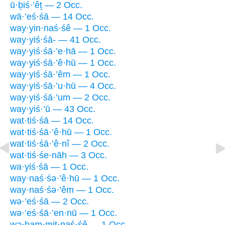
ū·ḇiś·’êṯ — 2 Occ.
wā·’eś·śā — 14 Occ.
way·yin·naś·śê — 1 Occ.
way·yiś·śā- — 41 Occ.
way·yiś·śā·’e·hā — 1 Occ.
way·yiś·śā·’ê·hū — 1 Occ.
way·yiś·śā·’êm — 1 Occ.
way·yiś·śā·’u·hū — 4 Occ.
way·yiś·śā·’um — 2 Occ.
way·yiś·’ū — 43 Occ.
wat·tiś·śā — 14 Occ.
wat·tiś·śā·’ê·hū — 1 Occ.
wat·tiś·śā·’ê·nî — 2 Occ.
wat·tiś·śe·nāh — 3 Occ.
wa·yiś·śā — 1 Occ.
way·naś·śə·’ê·hū — 1 Occ.
way·naś·śə·’êm — 1 Occ.
wə·’eś·śā — 2 Occ.
wə·’eś·śā·’en·nū — 1 Occ.
wə·ham·miṯ·naś·śê — 1 Occ.