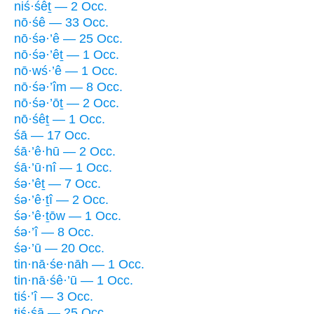
niś·śêṯ — 2 Occ.
nō·śê — 33 Occ.
nō·śə·’ê — 25 Occ.
nō·śə·’êṯ — 1 Occ.
nō·wś·’ê — 1 Occ.
nō·śə·’îm — 8 Occ.
nō·śə·’ōṯ — 2 Occ.
nō·śêṯ — 1 Occ.
śā — 17 Occ.
śā·’ê·hū — 2 Occ.
śā·’ū·nî — 1 Occ.
śə·’êṯ — 7 Occ.
śə·’ê·ṯî — 2 Occ.
śə·’ê·ṯōw — 1 Occ.
śə·’î — 8 Occ.
śə·’ū — 20 Occ.
tin·nā·śe·nāh — 1 Occ.
tin·nā·śê·’ū — 1 Occ.
tiś·’î — 3 Occ.
ṯiś·śā — 25 Occ.