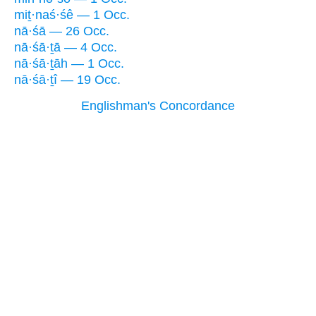
miṯ·naś·śê — 1 Occ.
nā·śā — 26 Occ.
nā·śā·ṯā — 4 Occ.
nā·śā·ṯāh — 1 Occ.
nā·śā·ṯî — 19 Occ.
Englishman's Concordance