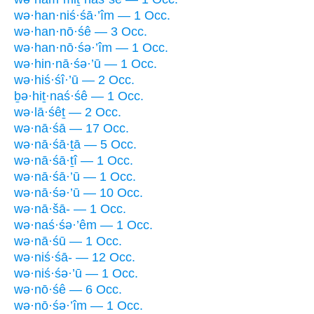
wə·han·niś·śā·’îm — 1 Occ.
wə·han·nō·śê — 3 Occ.
wə·han·nō·śə·’îm — 1 Occ.
wə·hin·nā·śə·’ū — 1 Occ.
wə·hiś·śî·’ū — 2 Occ.
ḇə·hiṯ·naś·śê — 1 Occ.
wə·lā·śêṯ — 2 Occ.
wə·nā·śā — 17 Occ.
wə·nā·śā·ṯā — 5 Occ.
wə·nā·śā·ṯî — 1 Occ.
wə·nā·śā·’ū — 1 Occ.
wə·nā·śə·’ū — 10 Occ.
wə·nā·šā- — 1 Occ.
wə·naś·śə·’êm — 1 Occ.
wə·nā·śū — 1 Occ.
wə·niś·śā- — 12 Occ.
wə·niś·śə·’ū — 1 Occ.
wə·nō·śê — 6 Occ.
wə·nō·śə·’îm — 1 Occ.