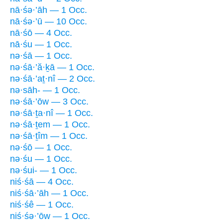
nā·śə·’āh — 1 Occ.
nā·śə·’ū — 10 Occ.
nā·śō — 4 Occ.
nā·śu — 1 Occ.
nə·śā — 1 Occ.
nə·śā·’ă·ḵā — 1 Occ.
nə·śā·’aṯ·nî — 2 Occ.
nə·sāh- — 1 Occ.
nə·śā·’ōw — 3 Occ.
nə·śā·ṯa·nî — 1 Occ.
nə·śā·ṯem — 1 Occ.
nə·śā·ṯîm — 1 Occ.
nə·śō — 1 Occ.
nə·śu — 1 Occ.
nə·śui- — 1 Occ.
niś·śā — 4 Occ.
niś·śā·’āh — 1 Occ.
niś·śê — 1 Occ.
niś·śə·’ōw — 1 Occ.