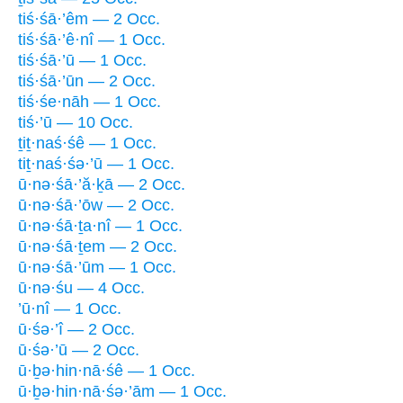
tiś·śā·’êm — 2 Occ.
tiś·śā·’ê·nî — 1 Occ.
tiś·śā·’ū — 1 Occ.
tiś·śā·’ūn — 2 Occ.
tiś·śe·nāh — 1 Occ.
tiś·’ū — 10 Occ.
ṯiṯ·naś·śê — 1 Occ.
tiṯ·naś·śə·’ū — 1 Occ.
ū·nə·śā·’ă·ḵā — 2 Occ.
ū·nə·śā·’ōw — 2 Occ.
ū·nə·śā·ṯa·nî — 1 Occ.
ū·nə·śā·ṯem — 2 Occ.
ū·nə·śā·’ūm — 1 Occ.
ū·nə·śu — 4 Occ.
’ū·nî — 1 Occ.
ū·śə·’î — 2 Occ.
ū·śə·’ū — 2 Occ.
ū·ḇə·hin·nā·śê — 1 Occ.
ū·ḇə·hin·nā·śə·’ām — 1 Occ.