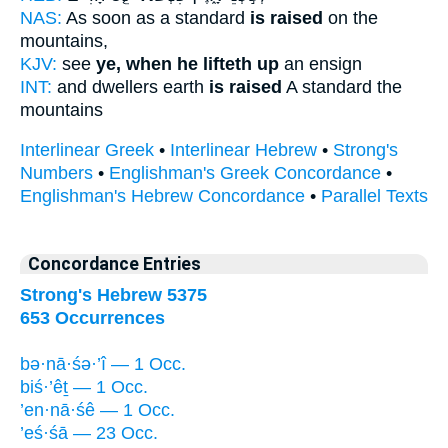
NAS:
As soon as a standard
is raised
on the
mountains,
KJV:
see
ye, when he lifteth up
an ensign
INT:
and dwellers earth
is raised
A standard the
mountains
Interlinear Greek
•
Interlinear Hebrew
•
Strong's
Numbers
•
Englishman's Greek Concordance
•
Englishman's Hebrew Concordance
•
Parallel Texts
Concordance Entries
Strong's Hebrew 5375
653 Occurrences
bə·nā·śə·’î — 1 Occ.
biś·’êṯ — 1 Occ.
’en·nā·śê — 1 Occ.
’eś·śā — 23 Occ.