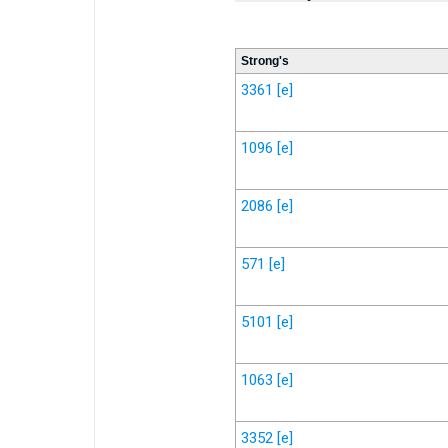
Strong's
3361
[e]
1096
[e]
2086
[e]
571
[e]
5101
[e]
1063
[e]
3352
[e]