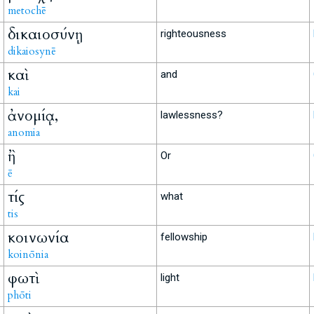
metochē
δικαιοσύνῃ
righteousness
dikaiosynē
καὶ
and
kai
ἀνομίᾳ,
lawlessness?
anomia
ἢ
Or
ē
τίς
what
tis
κοινωνία
fellowship
koinōnia
φωτὶ
light
phōti