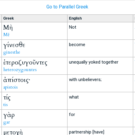
Go to Parallel Greek
Greek
English
Μὴ
Not
Mē
γίνεσθε
become
ginesthe
ἑτεροζυγοῦντες
unequally yoked together
heterozygountes
ἀπίστοις·
with unbelievers;
apistois
τίς
what
tis
γὰρ
for
gar
μετοχὴ
partnership [have]