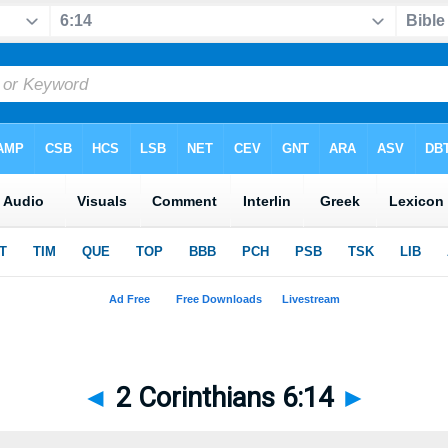
◄
2 Corinthians 6:14
►