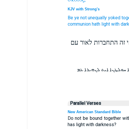
KJV with Strong's
Be ye
not
unequally yoked tog
communion
hath light
with
dar
י זה התחברות לאור עם
ܐ ܚܘܠܛܢܐ ܐܝܬ ܠܢܗܝܪܐ ܥܡ
Parallel Verses
New American Standard Bible
Do not be bound together wit
has light with darkness?