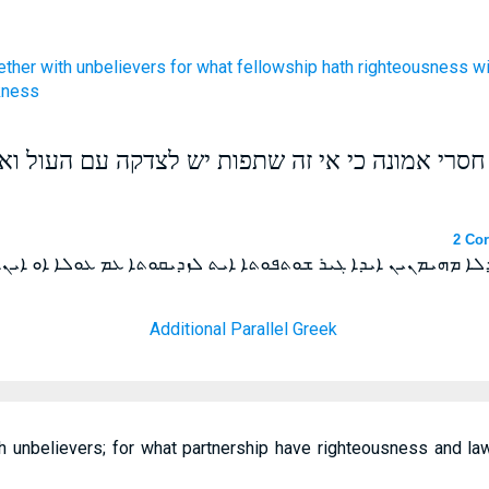
ether
with unbelievers
for
what
fellowship
hath righteousness
wi
kness
חסרי אמונה כי אי זה שתפות יש לצדקה עם העול וא
2 Cor
ܠܐ ܡܗܝܡܢܝܢ ܐܝܕܐ ܓܝܪ ܫܘܬܦܘܬܐ ܐܝܬ ܠܙܕܝܩܘܬܐ ܥܡ ܥܘܠܐ ܐܘ ܐܝܢ
Additional Parallel Greek
h unbelievers; for what partnership have righteousness and la