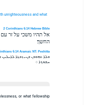
th
unrighteousness
and
what
2 Corinthians 6:14 Hebrew Bible
אל תהיו משכי על זר עם 
החשך׃
inthians 6:14 Aramaic NT: Peshitta
ܘܠܐ ܬܗܘܘܢ ܒܢܝ ܙܘܓܐ ܠܐܝܠܝܢ ܕ
ܚܫܘܟܐ ܀
wlessness, or what fellowship