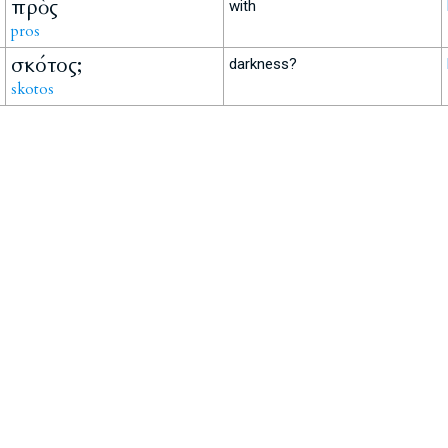
πρὸς
with
pros
σκότος;
darkness?
skotos