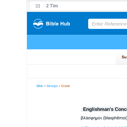
Bible
>
Strong's
> Greek
Englishman's Conc
βλάσφημοι (blasphēmoi)