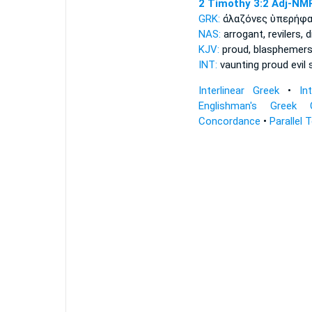
2 Timothy 3:2
Adj-NM
GRK:
ἀλαζόνες ὑπερήφ
NAS:
arrogant,
revilers,
d
KJV:
proud,
blasphemers
INT:
vaunting proud
evil
Interlinear Greek
•
In
Englishman's Greek 
Concordance
•
Parallel 