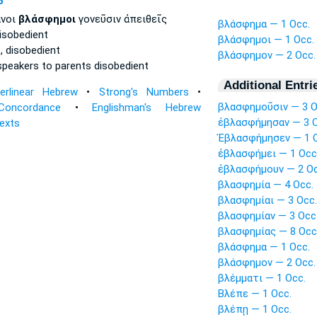
P
ανοι
βλάσφημοι
γονεῦσιν ἀπειθεῖς
βλάσφημα — 1 Occ.
isobedient
βλάσφημοι — 1 Occ.
,
disobedient
βλάσφημον — 2 Occ.
 speakers
to parents disobedient
Additional Entri
terlinear Hebrew
•
Strong's Numbers
•
βλασφημοῦσιν — 3 O
Concordance
•
Englishman's Hebrew
ἐβλασφήμησαν — 3 O
Texts
Ἐβλασφήμησεν — 1 O
ἐβλασφήμει — 1 Occ
ἐβλασφήμουν — 2 Oc
βλασφημία — 4 Occ.
βλασφημίαι — 3 Occ.
βλασφημίαν — 3 Occ
βλασφημίας — 8 Occ
βλάσφημα — 1 Occ.
βλάσφημον — 2 Occ.
βλέμματι — 1 Occ.
Βλέπε — 1 Occ.
βλέπῃ — 1 Occ.