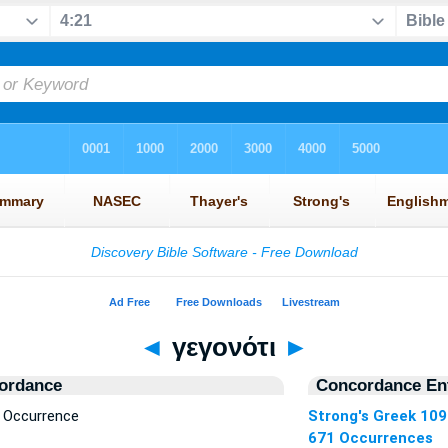
◄
γεγονότι
►
ordance
Concordance Ent
1 Occurrence
Strong's Greek 10
671 Occurrences