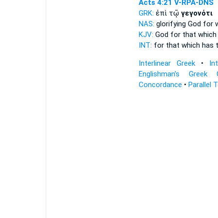
Acts 4:21
V-RPA-DNS
GRK:
ἐπὶ τῷ
γεγονότι
NAS:
glorifying God
for 
KJV:
God for
that which
INT:
for that which
has 
Interlinear Greek
•
In
Englishman's Greek 
Concordance
•
Parallel 