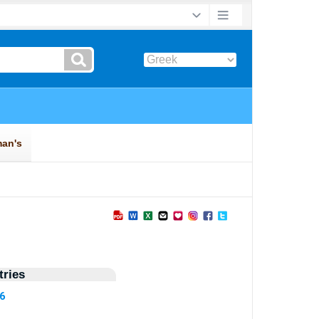
ries
96