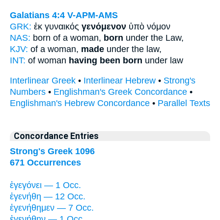
Galatians 4:4
V-APM-AMS
GRK:
ἐκ γυναικός
γενόμενον
ὑπὸ νόμον
NAS:
born of a woman,
born
under the Law,
KJV:
of a woman,
made
under the law,
INT:
of woman
having been born
under law
Interlinear Greek
•
Interlinear Hebrew
•
Strong's
Numbers
•
Englishman's Greek Concordance
•
Englishman's Hebrew Concordance
•
Parallel Texts
Concordance Entries
Strong's Greek 1096
671 Occurrences
ἐγεγόνει — 1 Occ.
ἐγενήθη — 12 Occ.
ἐγενήθημεν — 7 Occ.
ἐγενήθην — 1 Occ.