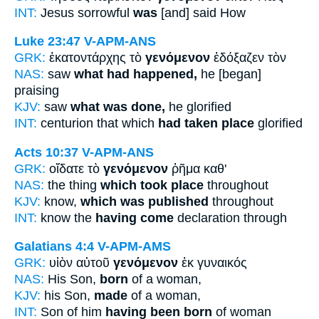
INT:
Jesus sorrowful
was
[and] said How
Luke 23:47
V-APM-ANS
GRK:
ἑκατοντάρχης τὸ
γενόμενον
ἐδόξαζεν τὸν
NAS:
saw
what had happened,
he [began]
praising
KJV:
saw
what was done,
he glorified
INT:
centurion that which
had taken place
glorified
Acts 10:37
V-APM-ANS
GRK:
οἴδατε τὸ
γενόμενον
ῥῆμα καθ'
NAS:
the thing
which took place
throughout
KJV:
know,
which was published
throughout
INT:
know the
having come
declaration through
Galatians 4:4
V-APM-AMS
GRK:
υἱὸν αὐτοῦ
γενόμενον
ἐκ γυναικός
NAS:
His Son,
born
of a woman,
KJV:
his Son,
made
of a woman,
INT:
Son of him
having been born
of woman