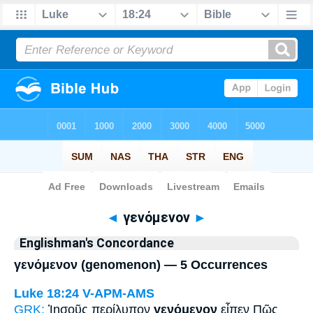
Bible
>
Strong's
> Greek
◄
γενόμενον
►
Englishman's Concordance
γενόμενον (genomenon) — 5 Occurrences
Luke 18:24
V-APM-AMS
GRK:
Ἰησοῦς περίλυπον
γενόμενον
εἶπεν Πῶς